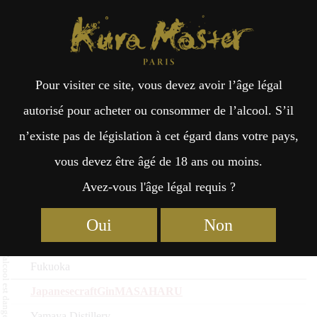
Kura Master Paris
Recherche
Kuramoto
Points de vente
Fr
日
Craft Kōji Spirits : Médaille
Pour visiter ce site, vous devez avoir l’âge légal
an
本
d’Or 2026
autorisé pour acheter ou consommer de l’alcool. S’il
n’existe pas de législation à cet égard dans votre pays,
Nom du saké
çai
語
vous devez être âgé de 18 ans ou moins.
Kuramoto
Avez-vous l'âge légal requis ?
Préfecture
s
Kitaya Craft Gin 8
Oui
Non
KITAYA
Fukuoka
JapanesecraftGinMASAHARU
Yamaya Distillery