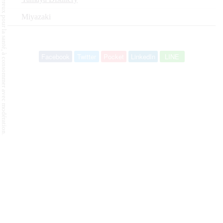
L'abus d'alcool est dangereux pour la santé, à consommer avec modération.
Miyazaki
Facebook
Twitter
Pocket
LinkedIn
LINE