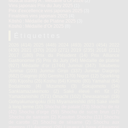
Muscat Bailey A : Médaille d’Or 2026
(2)
Vins japonais Prix du Jury 2025
(1)
Prix d'excellence vins japonais 2025
(3)
Finalistes vins japonais 2025
(4)
Kōshū : Médaille de Platine 2025
(3)
Kōshū : Médaille d’Or 2025
(8)
Étiquettes
2026
(414)
2025
(448)
2024
(493)
2023
(454)
2022
(430)
2021
(370)
2020
(271)
2019
(235)
2018
(211)
2017
(180)
Prix du Président
(14)
Prix Alliance
Gastronomie
(5)
Prix du Jury
(94)
Médaille de platine
(927)
Médaille d’or
(1744)
Junmai
(347)
Tokubetsu
Junmai
(103)
Junmai Ginjo
(337)
Junmai Daiginjo
(682)
Daiginjo
(65)
Genshu
(170)
Nigori
(12)
Sparkling
(69)
Kijoshu
(26)
Koshu
(64)
Kimoto
(80)
Yamahaï
(64)
Bodaïmoto
(4)
Mizumoto
(3)
Sokujomoto
(34)
Sankiamazakemoto
(2)
Saké élevé en fût
(2)
Yamadanishiki
(571)
Omachi
(102)
Dewasansan
(19)
Gohyakumangoku
(93)
Miyamanishiki
(65)
Saké vieilli
à long terme
(10)
Shochu de patate
(73)
Shochu de riz
(42)
Shochu d'orge
(59)
Shochu de sucre brun
(17)
Shochu de sarrasin
(2)
Kasutori Shochu
(11)
Shochu
de carotte
(2)
Shochu de sésame
(2)
Shochu aux
marrons
(1)
Awamori
(26)
Liqueur à base d'Awamori