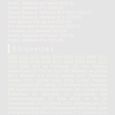
Kōshū : Médaille de Platine 2026
(1)
Kōshū : Médaille d’Or 2026
(2)
Muscat Bailey A : Médaille de Platine 2026
(1)
Muscat Bailey A : Médaille d’Or 2026
(2)
Vins japonais Prix du Jury 2025
(1)
Prix d'excellence vins japonais 2025
(3)
Finalistes vins japonais 2025
(4)
Kōshū : Médaille de Platine 2025
(3)
Kōshū : Médaille d’Or 2025
(8)
Étiquettes
2026
(413)
2025
(448)
2024
(493)
2023
(454)
2022
(430)
2021
(370)
2020
(271)
2019
(235)
2018
(211)
2017
(180)
Prix du Président
(14)
Prix Alliance
Gastronomie
(5)
Prix du Jury
(94)
Médaille de platine
(927)
Médaille d’or
(1743)
Junmai
(347)
Tokubetsu
Junmai
(103)
Junmai Ginjo
(336)
Junmai Daiginjo
(682)
Daiginjo
(65)
Genshu
(170)
Nigori
(12)
Sparkling
(69)
Kijoshu
(26)
Koshu
(64)
Kimoto
(80)
Yamahaï
(64)
Bodaïmoto
(4)
Mizumoto
(3)
Sokujomoto
(34)
Sankiamazakemoto
(2)
Saké élevé en fût
(2)
Yamadanishiki
(571)
Omachi
(102)
Dewasansan
(19)
Gohyakumangoku
(93)
Miyamanishiki
(65)
Saké vieilli
à long terme
(10)
Shochu de patate
(73)
Shochu de riz