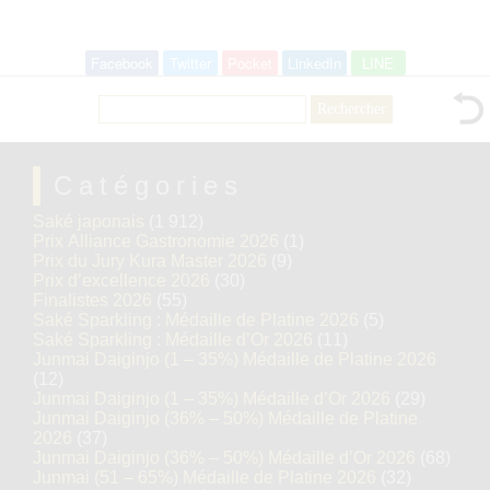
Facebook
Twitter
Pocket
LinkedIn
LINE
Rechercher :
Catégories
Saké japonais
(1 912)
Prix Alliance Gastronomie 2026
(1)
Prix du Jury Kura Master 2026
(9)
Prix d’excellence 2026
(30)
Finalistes 2026
(55)
Saké Sparkling : Médaille de Platine 2026
(5)
Saké Sparkling : Médaille d’Or 2026
(11)
Junmai Daiginjo (1 – 35%) Médaille de Platine 2026
(12)
Junmai Daiginjo (1 – 35%) Médaille d’Or 2026
(29)
Junmai Daiginjo (36% – 50%) Médaille de Platine
2026
(37)
Junmai Daiginjo (36% – 50%) Médaille d’Or 2026
(68)
Junmai (51 – 65%) Médaille de Platine 2026
(32)