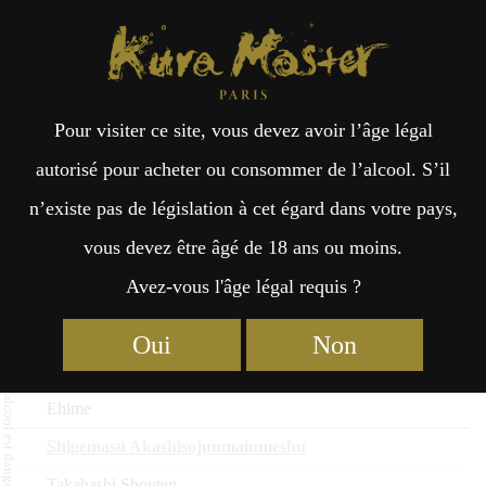
Kura Master Paris
Recherche
Kuramoto
Points de vente
Fr
日
Finalistes des Liqueurs
Pour visiter ce site, vous devez avoir l’âge légal
an
本
japonaises 2026
autorisé pour acheter ou consommer de l’alcool. S’il
n’existe pas de législation à cet égard dans votre pays,
Nom du saké
çai
語
vous devez être âgé de 18 ans ou moins.
Kuramoto
Avez-vous l'âge légal requis ?
Préfecture
s
Kuramoto no Yuzu
Oui
Non
Eikoh Sake Brewery
Ehime
Shigemasu Akashisojunmaiumeshu
Takahashi Shouten