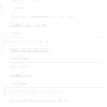
L'abus d'alcool est dangereux pour la santé, à consommer avec modération.
Fukuoka
Chikusen Junmaiginjojikomi Yuzusake
Tajime General Partnership
Hyogo
KOMAKI NO UMESHU
KOMAKI DISTILLERY
Kagoshima
Joto Umeshu
Hombo Shuzo
Kagoshima
CHIYOMUSUBI ULTRA YUZU
CHIYOMUSUBI SAKE BREWERY