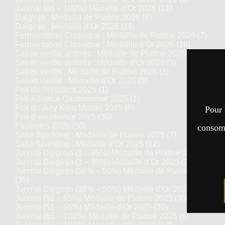
Junmai (66 – 100%) Médaille d’Or 2026
(11)
Daiginjo : Médaille de Platine 2026
(6)
Daiginjo : Médaille d’Or 2026
(19)
Fermentation Classique : Médaille de Platine 2026
(7)
Fermentation Classique : Médaille d’Or 2026
(16)
Sakés vieillis ambrés : Médaille de Platine 2026
(5)
Sakés vieillis ambrés : Médaille d’Or 2026
(9)
Sakés vieillis : Médaille de Platine 2026
(3)
Sakés vieillis : Médaille d’Or 2026
(5)
Prix du Président 2025
(1)
Prix Alliance Gastronomie 2025
(1)
Prix du Jury Kura Master 2025
(8)
Pour 
Prix d'excellence 2025
(30)
Finalistes 2025
(50)
consomm
Saké Sparkling : Médaille de Platine 2025
(7)
Saké Sparkling : Médaille d’Or 2025
(12)
Junmai Daiginjo (1 – 35%) Médaille de Platine 2025
(14)
Junmai Daiginjo (1 – 35%) Médaille d’Or 2025
(27)
Junmai Daiginjo (36% – 50%) Médaille de Platine 2025
(35)
Junmai Daiginjo (36% – 50%) Médaille d’Or 2025
(69)
Junmai (51 – 65%) Médaille de Platine 2025
(35)
Junmai (51 – 65%) Médaille d’Or 2025
(70)
Junmai (66 – 100%) Médaille de Platine 2025
(6)