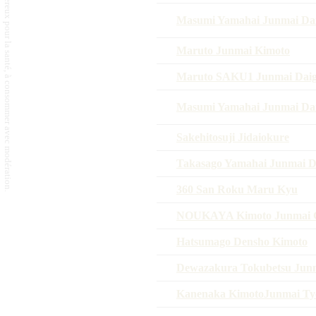
L'abus d'alcool est dangereux pour la santé, à consommer avec modération.
Masumi Yamahai Junmai Dai
Maruto Junmai Kimoto
Maruto SAKU1 Junmai Daig
Masumi Yamahai Junmai Dai
Sakehitosuji Jidaiokure
Takasago Yamahai Junmai D
360 San Roku Maru Kyu
NOUKAYA Kimoto Junmai G
Hatsumago Densho Kimoto
Dewazakura Tokubetsu Jun
Kanenaka KimotoJunmai Ty