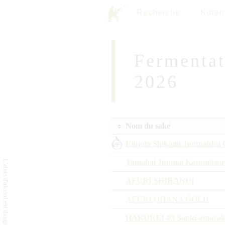
Recherche
Kuram
Fermentat
2026
Nom du saké
Kimoto Shikomi Junmaish
Yamahai Junmai Kasumitsu
AFURI SHIRANUI
AFURI OHANA GOLD
HAKUREI-03 Sanki-amazak