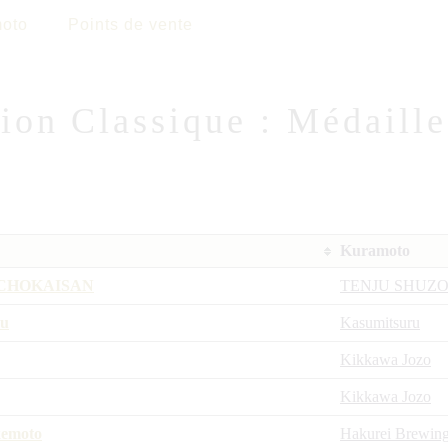
oto
Points de vente
ion Classique : Médaill
Kuramoto
u CHOKAISAN
TENJU SHUZ
ru
Kasumitsuru
Kikkawa Jozo
Kikkawa Jozo
emoto
Hakurei Brewin