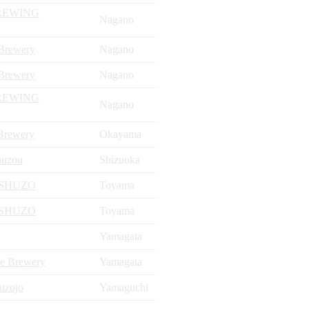
REWING
Nagano
Brewery
Nagano
Brewery
Nagano
REWING
Nagano
Brewery
Okayama
huzou
Shizuoka
SHUZO
Toyama
SHUZO
Toyama
Yamagata
e Brewery
Yamagata
uzojo
Yamaguchi