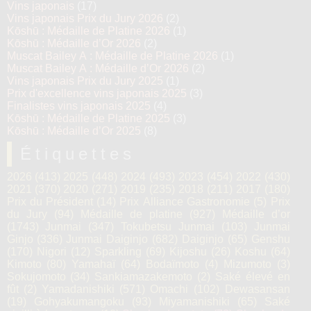
Vins japonais
(17)
Vins japonais Prix du Jury 2026
(2)
Kōshū : Médaille de Platine 2026
(1)
Kōshū : Médaille d’Or 2026
(2)
Muscat Bailey A : Médaille de Platine 2026
(1)
Muscat Bailey A : Médaille d’Or 2026
(2)
Vins japonais Prix du Jury 2025
(1)
Prix d'excellence vins japonais 2025
(3)
Finalistes vins japonais 2025
(4)
Kōshū : Médaille de Platine 2025
(3)
Kōshū : Médaille d’Or 2025
(8)
Étiquettes
2026
(413)
2025
(448)
2024
(493)
2023
(454)
2022
(430)
2021
(370)
2020
(271)
2019
(235)
2018
(211)
2017
(180)
Prix du Président
(14)
Prix Alliance Gastronomie
(5)
Prix
du Jury
(94)
Médaille de platine
(927)
Médaille d’or
(1743)
Junmai
(347)
Tokubetsu Junmai
(103)
Junmai
Ginjo
(336)
Junmai Daiginjo
(682)
Daiginjo
(65)
Genshu
(170)
Nigori
(12)
Sparkling
(69)
Kijoshu
(26)
Koshu
(64)
Kimoto
(80)
Yamahaï
(64)
Bodaïmoto
(4)
Mizumoto
(3)
Sokujomoto
(34)
Sankiamazakemoto
(2)
Saké élevé en
fût
(2)
Yamadanishiki
(571)
Omachi
(102)
Dewasansan
(19)
Gohyakumangoku
(93)
Miyamanishiki
(65)
Saké