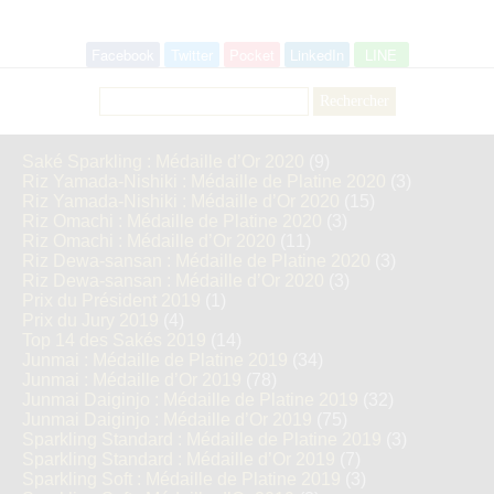
Facebook
Twitter
Pocket
LinkedIn
LINE
Rechercher :
Saké Sparkling : Médaille d’Or 2020
(9)
Riz Yamada-Nishiki : Médaille de Platine 2020
(3)
Riz Yamada-Nishiki : Médaille d’Or 2020
(15)
Riz Omachi : Médaille de Platine 2020
(3)
Riz Omachi : Médaille d’Or 2020
(11)
Riz Dewa-sansan : Médaille de Platine 2020
(3)
Riz Dewa-sansan : Médaille d’Or 2020
(3)
Prix du Président 2019
(1)
Prix du Jury 2019
(4)
Top 14 des Sakés 2019
(14)
Junmai : Médaille de Platine 2019
(34)
Junmai : Médaille d’Or 2019
(78)
Junmai Daiginjo : Médaille de Platine 2019
(32)
Junmai Daiginjo : Médaille d’Or 2019
(75)
Sparkling Standard : Médaille de Platine 2019
(3)
Sparkling Standard : Médaille d’Or 2019
(7)
Sparkling Soft : Médaille de Platine 2019
(3)