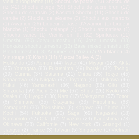
vieilli à long terme
(10)
Shochu de patate
(73)
Shochu de
riz
(42)
Shochu d'orge
(59)
Shochu de sucre brun
(17)
Shochu de sarrasin
(2)
Kasutori Shochu
(11)
Shochu de
carotte
(2)
Shochu de sésame
(2)
Shochu aux marrons
(1)
Awamori
(26)
Liqueur à base d'Awamori
(1)
Liqueur
blanche
(1)
Shochu mélangé
(4)
Shochu aromatisés
(1)
Shochu variés
(1)
Vieillis en fût
(32)
Spiritueux
(11)
Umeshu
(80)
Jōryū umeshu
(16)
Jōzō umeshu
(33)
Honkaku shochu umeshu
(13)
Base mixed umeshu
(6)
Blend umeshu
(13)
Agrumes
(7)
Yuzu
(7)
Vin blanc
(14)
Vin rouge
(3)
Kōshū
(14)
Muscat Bailey A
(3)
Hokkaido
(13)
Aomori
(44)
Iwate
(41)
Miyagi
(128)
Akita
(65)
Yamagata
(83)
Fukushima
(49)
Ibaraki
(32)
Tochigi
(39)
Gunma
(37)
Saitama
(21)
Chiba
(35)
Tokyo
(45)
Kanagawa
(42)
Niigata
(97)
Toyama
(40)
Ishikawa
(46)
Fukui
(46)
Yamanashi
(36)
Nagano
(88)
Gifu
(83)
Shizuoka
(59)
Aichi
(23)
Mie
(67)
Shiga
(26)
Kyoto
(58)
Osaka
(18)
Hyogo
(138)
Nara
(17)
Wakayama
(57)
Tottori
(8)
Shimane
(35)
Okayama
(33)
Hiroshima
(63)
Yamaguchi
(30)
Tokushima
(8)
Kagawa
(9)
Ehime
(32)
Kochi
(54)
Fukuoka
(90)
Saga
(69)
Nagasaki
(18)
Kumamoto
(57)
Oita
(42)
Miyazaki
(29)
Kagoshima
(78)
Okinawa
(28)
Californie
(7)
New York
(5)
Guangxi
(1)
Jiangsu
(2)
France
(3)
Taïwan
(5)
Singapore
(1)
Vietnam
(1)
Cambodia
(4)