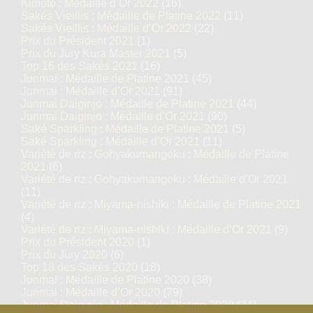
Kimoto : Médaille d’Or 2022
(16)
Sakés Vieillis : Médaille de Platine 2022
(11)
Sakés Vieillis : Médaille d’Or 2022
(22)
Prix du Président 2021
(1)
Prix du Jury Kura Master 2021
(5)
Top 16 des Sakés 2021
(16)
Junmai : Médaille de Platine 2021
(45)
Junmai : Médaille d’Or 2021
(91)
Junmai Daiginjo : Médaille de Platine 2021
(44)
Junmai Daiginjo : Médaille d’Or 2021
(90)
Saké Sparkling : Médaille de Platine 2021
(5)
Saké Sparkling : Médaille d’Or 2021
(11)
Variété de riz : Gohyakumangoku : Médaille de Platine
2021
(6)
Variété de riz : Gohyakumangoku : Médaille d’Or 2021
(11)
Variété de riz : Miyama-nishiki : Médaille de Platine 2021
(4)
Variété de riz : Miyama-nishiki : Médaille d’Or 2021
(9)
Prix du Président 2020
(1)
Prix du Jury 2020
(6)
Top 18 des Sakés 2020
(18)
Junmai : Médaille de Platine 2020
(38)
Junmai : Médaille d’Or 2020
(79)
Junmai Daiginjo : Médaille de Platine 2020
(34)