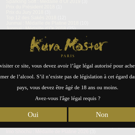
Sparkling Soft : Médaille d’Or 2019
(3)
Prix du Président 2018
(1)
Prix du Jury 2018
(3)
Top 12 des Sakés 2018
(12)
Junmai : Médaille de Platine 2018
(10)
Junmai : Médaille d’Or 2018
(25)
Junmai Daiginjo & Junmai Ginjo : Médaille de Platine
Kura Master Paris
2018
(62)
Junmai Daiginjo & Junmai Ginjo : Médaille d’Or 2018
(107)
Nigori : Médaille de Platine 2018
(3)
Nigori : Médaille d’Or 2018
(6)
visiter ce site, vous devez avoir l’âge légal autorisé pour ache
Prix du Président 2017
(1)
Prix du Jury 2017
(1)
er de l’alcool. S’il n’existe pas de législation à cet égard da
Top 10 des Sakés 2017
(10)
Junmai : Médaille de Platine 2017
(29)
pays, vous devez être âgé de 18 ans ou moins.
Junmai : Médaille d’Or 2017
(65)
Junmai Daiginjo : Médaille de Platine 2017
(28)
Avez-vous l'âge légal requis ?
Junmai Daiginjo : Médaille d’Or 2017
(58)
Honkaku Shochu & Awamori
(270)
Honkaku-shochu & Awamori Prix du Jury Kura Master
Oui
Non
2026
(8)
Prix d'excellence Honkaku-shochu & Awamori 2026
(15)
Finalistes des Honkaku-shochu & Awamori 2026
(24)
Imo Shochu : Médaille de Platine 2026
(3)