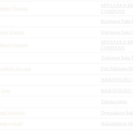
MIYASAKA B
ginjo Nanago
COMPANY
Kurosawa Sake 
injo Kimoto
Kurosawa Sake 
MIYASAKA B
ginjo Nanago
COMPANY
Toshimori Sake 
aiginjo Aiyama
Fuji Takasago S
WAKATSURU 
injo
WAKATSURU 
Tohoku meijo
mai Yamahai
Dewazakura Sak
oukarakuti
Nakashimaya Sh