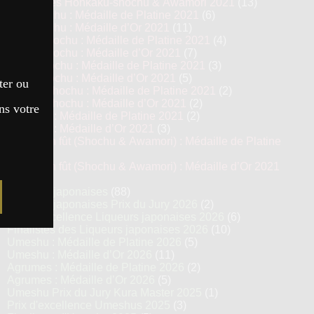
Top 13 des Honkaku-shochu & Awamori 2021
(13)
Imo Shochu : Médaille de Platine 2021
(6)
Imo Shochu : Médaille d’Or 2021
(11)
Kome Shochu : Médaille de Platine 2021
(4)
Kome Shochu : Médaille d’Or 2021
(7)
Mugi Shochu : Médaille de Platine 2021
(3)
Mugi Shochu : Médaille d’Or 2021
(5)
ter ou
Kokuto Shochu : Médaille de Platine 2021
(2)
Kokuto Shochu : Médaille d’Or 2021
(2)
ns votre
Awamori : Médaille de Platine 2021
(2)
Awamori : Médaille d’Or 2021
(3)
Vieillis en fût (Shochu & Awamori) : Médaille de Platine
2021
(3)
Vieillis en fût (Shochu & Awamori) : Médaille d’Or 2021
(6)
Liqueurs japonaises
(88)
Liqueurs japonaises Prix du Jury 2026
(2)
Prix d’excellence Liqueurs japonaises 2026
(6)
Finalistes des Liqueurs japonaises 2026
(10)
Umeshu : Médaille de Platine 2026
(5)
Umeshu : Médaille d’Or 2026
(11)
Agrumes : Médaille de Platine 2026
(2)
Agrumes : Médaille d’Or 2026
(5)
Umeshu Prix du Jury Kura Master 2025
(1)
Prix d'excellence Umeshus 2025
(3)