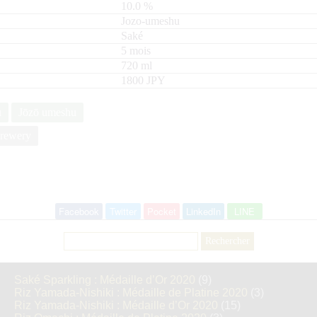
10.0
%
Jozo-umeshu
Saké
5 mois
720
ml
1800 JPY
u
Jōzō umeshu
rewery
Facebook
Twitter
Pocket
LinkedIn
LINE
Rechercher :
Saké Sparkling : Médaille d’Or 2020
(9)
Riz Yamada-Nishiki : Médaille de Platine 2020
(3)
Riz Yamada-Nishiki : Médaille d’Or 2020
(15)