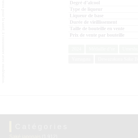
L'abus d'alcool est dangereux pour la santé, à consommer avec modération.
2024
Médaille d’or
Umesh
Yamagata
Dewazakura Sake B
Catégories
Saké japonais
(1 912)