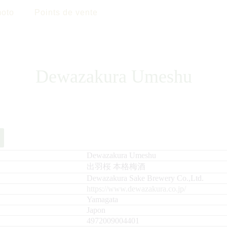
oto
Points de vente
Dewazakura Umeshu
Dewazakura Umeshu
出羽桜 本格梅酒
Dewazakura Sake Brewery Co.,Ltd.
https://www.dewazakura.co.jp/
Yamagata
Japon
4972009004401