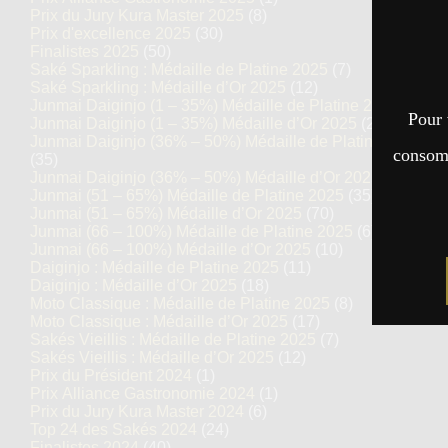
Prix du Jury Kura Master 2025
(8)
Prix d'excellence 2025
(30)
Finalistes 2025
(50)
Saké Sparkling : Médaille de Platine 2025
(7)
Saké Sparkling : Médaille d’Or 2025
(12)
Junmai Daiginjo (1 – 35%) Médaille de Platine 2025
(14)
Pour 
Junmai Daiginjo (1 – 35%) Médaille d’Or 2025
(27)
Junmai Daiginjo (36% – 50%) Médaille de Platine 2025
consomm
(35)
Junmai Daiginjo (36% – 50%) Médaille d’Or 2025
(69)
Junmai (51 – 65%) Médaille de Platine 2025
(35)
Junmai (51 – 65%) Médaille d’Or 2025
(70)
Junmai (66 – 100%) Médaille de Platine 2025
(6)
Junmai (66 – 100%) Médaille d’Or 2025
(10)
Daiginjo : Médaille de Platine 2025
(11)
Daiginjo : Médaille d’Or 2025
(18)
Moto Classique : Médaille de Platine 2025
(8)
Moto Classique : Médaille d’Or 2025
(17)
Sakés Vieillis : Médaille de Platine 2025
(7)
Sakés Vieillis : Médaille d’Or 2025
(12)
Prix du Président 2024
(1)
Prix Alliance Gastronomie 2024
(1)
Prix du Jury Kura Master 2024
(6)
Top 24 des Sakés 2024
(24)
Finalistes 2024
(40)