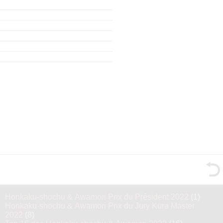
Honkaku-shochu & Awamori Prix du Président 2022
(1)
Honkaku-shochu & Awamori Prix du Jury Kura Master
2022
(8)