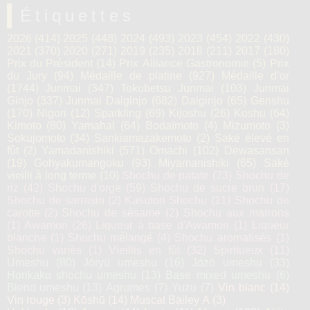
Étiquettes
2026
(414)
2025
(448)
2024
(493)
2023
(454)
2022
(430)
2021
(370)
2020
(271)
2019
(235)
2018
(211)
2017
(180)
Prix du Président
(14)
Prix Alliance Gastronomie
(5)
Prix
du Jury
(94)
Médaille de platine
(927)
Médaille d’or
(1744)
Junmai
(347)
Tokubetsu Junmai
(103)
Junmai
Ginjo
(337)
Junmai Daiginjo
(682)
Daiginjo
(65)
Genshu
(170)
Nigori
(12)
Sparkling
(69)
Kijoshu
(26)
Koshu
(64)
Kimoto
(80)
Yamahaï
(64)
Bodaïmoto
(4)
Mizumoto
(3)
Sokujomoto
(34)
Sankiamazakemoto
(2)
Saké élevé en
fût
(2)
Yamadanishiki
(571)
Omachi
(102)
Dewasansan
(19)
Gohyakumangoku
(93)
Miyamanishiki
(65)
Saké
vieilli à long terme
(10)
Shochu de patate
(73)
Shochu de
riz
(42)
Shochu d'orge
(59)
Shochu de sucre brun
(17)
Shochu de sarrasin
(2)
Kasutori Shochu
(11)
Shochu de
carotte
(2)
Shochu de sésame
(2)
Shochu aux marrons
(1)
Awamori
(26)
Liqueur à base d'Awamori
(1)
Liqueur
blanche
(1)
Shochu mélangé
(4)
Shochu aromatisés
(1)
Shochu variés
(1)
Vieillis en fût
(32)
Spiritueux
(11)
Umeshu
(80)
Jōryū umeshu
(16)
Jōzō umeshu
(33)
Honkaku shochu umeshu
(13)
Base mixed umeshu
(6)
Blend umeshu
(13)
Agrumes
(7)
Yuzu
(7)
Vin blanc
(14)
Vin rouge
(3)
Kōshū
(14)
Muscat Bailey A
(3)