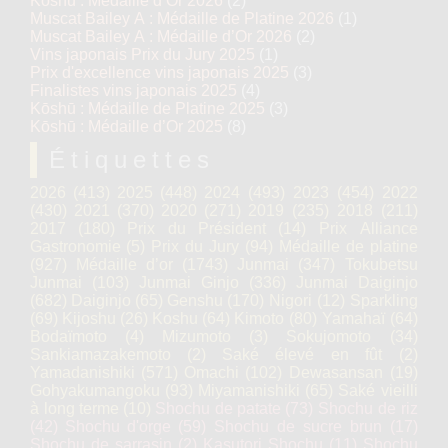
Kōshū : Médaille d’Or 2026
(2)
Muscat Bailey A : Médaille de Platine 2026
(1)
Muscat Bailey A : Médaille d’Or 2026
(2)
Vins japonais Prix du Jury 2025
(1)
Prix d'excellence vins japonais 2025
(3)
Finalistes vins japonais 2025
(4)
Kōshū : Médaille de Platine 2025
(3)
Kōshū : Médaille d’Or 2025
(8)
Étiquettes
2026
(413)
2025
(448)
2024
(493)
2023
(454)
2022
(430)
2021
(370)
2020
(271)
2019
(235)
2018
(211)
2017
(180)
Prix du Président
(14)
Prix Alliance
Gastronomie
(5)
Prix du Jury
(94)
Médaille de platine
(927)
Médaille d’or
(1743)
Junmai
(347)
Tokubetsu
Junmai
(103)
Junmai Ginjo
(336)
Junmai Daiginjo
(682)
Daiginjo
(65)
Genshu
(170)
Nigori
(12)
Sparkling
(69)
Kijoshu
(26)
Koshu
(64)
Kimoto
(80)
Yamahaï
(64)
Bodaïmoto
(4)
Mizumoto
(3)
Sokujomoto
(34)
Sankiamazakemoto
(2)
Saké élevé en fût
(2)
Yamadanishiki
(571)
Omachi
(102)
Dewasansan
(19)
Gohyakumangoku
(93)
Miyamanishiki
(65)
Saké vieilli
à long terme
(10)
Shochu de patate
(73)
Shochu de riz
(42)
Shochu d'orge
(59)
Shochu de sucre brun
(17)
Shochu de sarrasin
(2)
Kasutori Shochu
(11)
Shochu