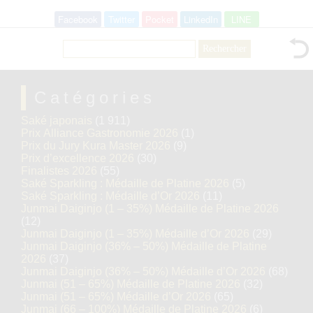
Facebook
Twitter
Pocket
LinkedIn
LINE
Rechercher :
Catégories
Saké japonais
(1 911)
Prix Alliance Gastronomie 2026
(1)
Prix du Jury Kura Master 2026
(9)
Prix d’excellence 2026
(30)
Finalistes 2026
(55)
Saké Sparkling : Médaille de Platine 2026
(5)
Saké Sparkling : Médaille d’Or 2026
(11)
Junmai Daiginjo (1 – 35%) Médaille de Platine 2026
(12)
Junmai Daiginjo (1 – 35%) Médaille d’Or 2026
(29)
Junmai Daiginjo (36% – 50%) Médaille de Platine
2026
(37)
Junmai Daiginjo (36% – 50%) Médaille d’Or 2026
(68)
Junmai (51 – 65%) Médaille de Platine 2026
(32)
Junmai (51 – 65%) Médaille d’Or 2026
(65)
Junmai (66 – 100%) Médaille de Platine 2026
(6)