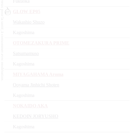
L'abus d'alcool est dangereux pour la santé, à consommer avec modération.
Fukuoka
GLOW EP05
Wakashio Shuzo
Kagoshima
OTOMEZAKURA PRIME
Satsumamuso
Kagoshima
MIYAGAHAMA Aroma
Ooyama Jinhichi Shoten
Kagoshima
NOKAIDO AKA
KEDOIN JORYUSHO
Kagoshima