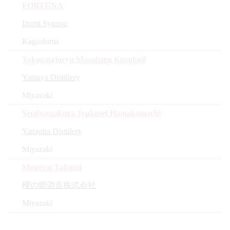
FORTUNA
Izumi Syuzou
Kagoshima
Yokogatajoryu Masaharu Kurokoji
Yamaya Distillery
Miyazaki
Sembonzakura Jyukusei Hamakomachi
Yanagita Distillery
Miyazaki
Mugetsu Takumi
櫻の郷酒造株式会社
Miyazaki