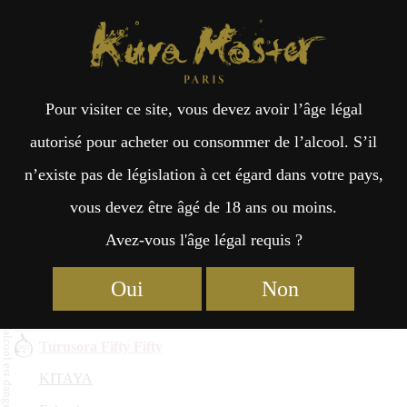
Kura Master Paris
Recherche
Kuramoto
Points de vente
Fr
日
Imo : Médaille d’Or 2025
Pour visiter ce site, vous devez avoir l’âge légal
an
本
autorisé pour acheter ou consommer de l’alcool. S’il
Nom du saké
n’existe pas de législation à cet égard dans votre pays,
çai
語
Kuramoto
vous devez être âgé de 18 ans ou moins.
Préfecture
Avez-vous l'âge légal requis ?
Gokujyo Jinkoo
s
KITAYA
Oui
Non
Fukuoka
Turusora Fifty Fifty
KITAYA