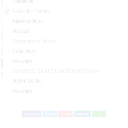
L'abus d'alcool est dangereux pour la santé, à consommer avec modération.
Kagoshima
Takachiho Umeshu
Takachiho shuzo
Miyazaki
Bintyoutan no Shirabe
Ozaki Shuzo
Wakayama
JAPANESE CRAFT LIQUEUR KUMANO
PLUM FOODS
Wakayama
Facebook
Twitter
Pocket
LinkedIn
LINE