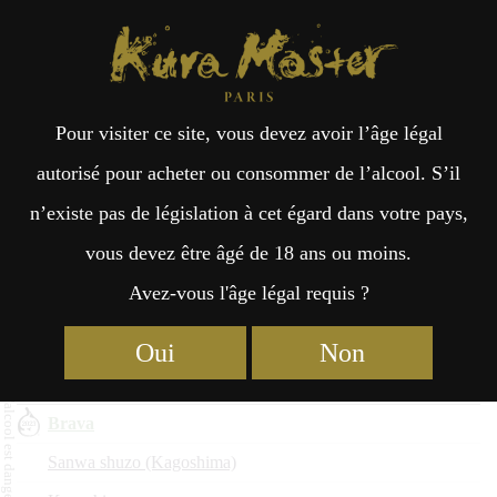
Kura Master Paris
Recherche
Kuramoto
Points de vente
Fr
日
Finalistes d’Umeshu 2023
Pour visiter ce site, vous devez avoir l’âge légal
an
本
autorisé pour acheter ou consommer de l’alcool. S’il
Nom du saké
n’existe pas de législation à cet égard dans votre pays,
çai
語
Kuramoto
vous devez être âgé de 18 ans ou moins.
Préfecture
Avez-vous l'âge légal requis ?
Manzairaku Kagaumeshu
s
MANZAIRAKU SAKE KURA
Oui
Non
Ishikawa
Brava
Sanwa shuzo (Kagoshima)