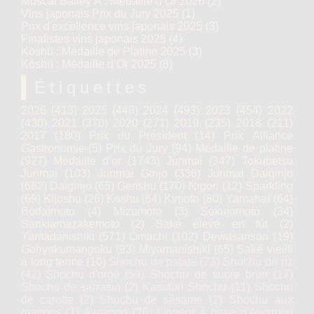
Muscat Bailey A : Médaille d’Or 2026
(2)
Vins japonais Prix du Jury 2025
(1)
Prix d'excellence vins japonais 2025
(3)
Finalistes vins japonais 2025
(4)
Kōshū : Médaille de Platine 2025
(3)
Kōshū : Médaille d’Or 2025
(8)
Étiquettes
2026
(413)
2025
(448)
2024
(493)
2023
(454)
2022
(430)
2021
(370)
2020
(271)
2019
(235)
2018
(211)
2017
(180)
Prix du Président
(14)
Prix Alliance
Gastronomie
(5)
Prix du Jury
(94)
Médaille de platine
(927)
Médaille d’or
(1743)
Junmai
(347)
Tokubetsu
Junmai
(103)
Junmai Ginjo
(336)
Junmai Daiginjo
(682)
Daiginjo
(65)
Genshu
(170)
Nigori
(12)
Sparkling
(69)
Kijoshu
(26)
Koshu
(64)
Kimoto
(80)
Yamahaï
(64)
Bodaïmoto
(4)
Mizumoto
(3)
Sokujomoto
(34)
Sankiamazakemoto
(2)
Saké élevé en fût
(2)
Yamadanishiki
(571)
Omachi
(102)
Dewasansan
(19)
Gohyakumangoku
(93)
Miyamanishiki
(65)
Saké vieilli
à long terme
(10)
Shochu de patate
(73)
Shochu de riz
(42)
Shochu d'orge
(59)
Shochu de sucre brun
(17)
Shochu de sarrasin
(2)
Kasutori Shochu
(11)
Shochu
de carotte
(2)
Shochu de sésame
(2)
Shochu aux
marrons
(1)
Awamori
(26)
Liqueur à base d'Awamori