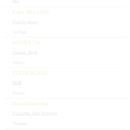
Mie
Kaika AWA SAKE
Daiichi shuzo
Tochigi
GINTEN Ciel
Odagiri Shoji
Tokyo
FUKUKIRI AWA
福霧
Tokyo
Haneya Sparkling
Fumigiku Sake Brewery
Toyama