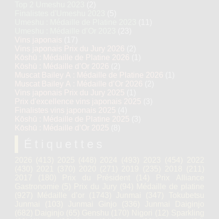
Top 2 Umeshu 2023
(2)
Finalistes d'Umeshu 2023
(5)
Umeshu : Médaille de Platine 2023
(11)
Umeshu : Médaille d’Or 2023
(23)
Vins japonais
(17)
Vins japonais Prix du Jury 2026
(2)
Kōshū : Médaille de Platine 2026
(1)
Kōshū : Médaille d’Or 2026
(2)
Muscat Bailey A : Médaille de Platine 2026
(1)
Muscat Bailey A : Médaille d’Or 2026
(2)
Vins japonais Prix du Jury 2025
(1)
Prix d'excellence vins japonais 2025
(3)
Finalistes vins japonais 2025
(4)
Kōshū : Médaille de Platine 2025
(3)
Kōshū : Médaille d’Or 2025
(8)
Étiquettes
2026
(413)
2025
(448)
2024
(493)
2023
(454)
2022
(430)
2021
(370)
2020
(271)
2019
(235)
2018
(211)
2017
(180)
Prix du Président
(14)
Prix Alliance
Gastronomie
(5)
Prix du Jury
(94)
Médaille de platine
(927)
Médaille d’or
(1743)
Junmai
(347)
Tokubetsu
Junmai
(103)
Junmai Ginjo
(336)
Junmai Daiginjo
(682)
Daiginjo
(65)
Genshu
(170)
Nigori
(12)
Sparkling