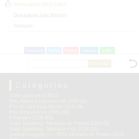
Dewazakura AWA SAKE
Dewazakura Sake Brewery
Yamagata
Facebook
Twitter
Pocket
LinkedIn
LINE
Rechercher :
Catégories
Saké japonais
(1 911)
Prix Alliance Gastronomie 2026
(1)
Prix du Jury Kura Master 2026
(9)
Prix d’excellence 2026
(30)
Finalistes 2026
(55)
Saké Sparkling : Médaille de Platine 2026
(5)
Saké Sparkling : Médaille d’Or 2026
(11)
Junmai Daiginjo (1 – 35%) Médaille de Platine 2026