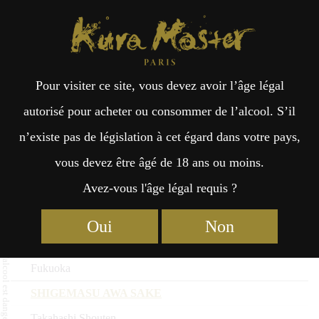
Kura Master Paris
Recherche
Kuramoto
Points de vente
Fr
日
Saké Sparkling : Médaille d’Or
Pour visiter ce site, vous devez avoir l’âge légal
an
本
2026
autorisé pour acheter ou consommer de l’alcool. S’il
n’existe pas de législation à cet égard dans votre pays,
Nom du saké
çai
語
vous devez être âgé de 18 ans ou moins.
Kuramoto
Avez-vous l'âge légal requis ?
Préfecture
s
Kitaya Natural Sparkling Gin no Sato
Oui
Non
KITAYA
Fukuoka
SHIGEMASU AWA SAKE
Takahashi Shouten