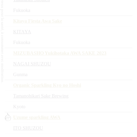
L'abus d'alcool est dangereux pour la santé, à consommer avec modération.
Fukuoka
Kitaya Fiesta Awa Sake
KITAYA
Fukuoka
MIZUBASHO Yukihotaka AWA SAKE 2023
NAGAI SHUZOU
Gunma
Organic Sparkling Kyo no Hoshi
Tamanohikari Sake Brewing
Kyoto
Uzume sparkling AWA
ITO SHUZOU