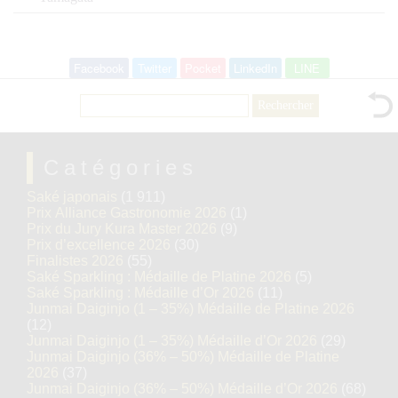
Facebook
Twitter
Pocket
LinkedIn
LINE
Rechercher :
Catégories
Saké japonais
(1 911)
Prix Alliance Gastronomie 2026
(1)
Prix du Jury Kura Master 2026
(9)
Prix d’excellence 2026
(30)
Finalistes 2026
(55)
Saké Sparkling : Médaille de Platine 2026
(5)
Saké Sparkling : Médaille d’Or 2026
(11)
Junmai Daiginjo (1 – 35%) Médaille de Platine 2026
(12)
Junmai Daiginjo (1 – 35%) Médaille d’Or 2026
(29)
Junmai Daiginjo (36% – 50%) Médaille de Platine
2026
(37)
Junmai Daiginjo (36% – 50%) Médaille d’Or 2026
(68)