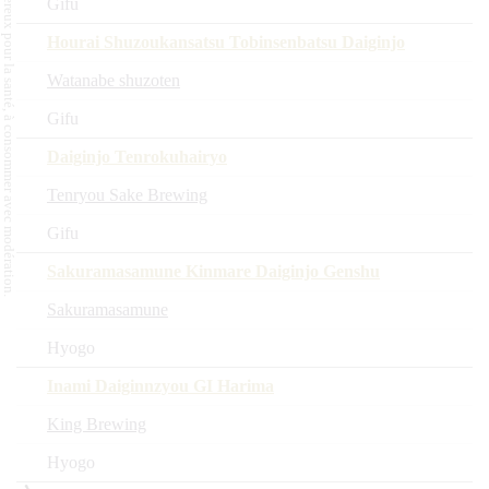
L'abus d'alcool est dangereux pour la santé, à consommer avec modération.
Gifu
Hourai Shuzoukansatsu Tobinsenbatsu Daiginjo
Watanabe shuzoten
Gifu
Daiginjo Tenrokuhairyo
Tenryou Sake Brewing
Gifu
Sakuramasamune Kinmare Daiginjo Genshu
Sakuramasamune
Hyogo
Inami Daiginnzyou GI Harima
King Brewing
Hyogo