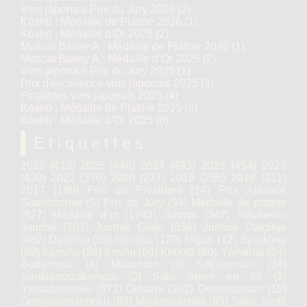
Vins japonais Prix du Jury 2026
(2)
Kōshū : Médaille de Platine 2026
(1)
Kōshū : Médaille d’Or 2026
(2)
Muscat Bailey A : Médaille de Platine 2026
(1)
Muscat Bailey A : Médaille d’Or 2026
(2)
Vins japonais Prix du Jury 2025
(1)
Prix d'excellence vins japonais 2025
(3)
Finalistes vins japonais 2025
(4)
Kōshū : Médaille de Platine 2025
(3)
Kōshū : Médaille d’Or 2025
(8)
Étiquettes
2026
(413)
2025
(448)
2024
(493)
2023
(454)
2022
(430)
2021
(370)
2020
(271)
2019
(235)
2018
(211)
2017
(180)
Prix du Président
(14)
Prix Alliance
Gastronomie
(5)
Prix du Jury
(94)
Médaille de platine
(927)
Médaille d’or
(1743)
Junmai
(347)
Tokubetsu
Junmai
(103)
Junmai Ginjo
(336)
Junmai Daiginjo
(682)
Daiginjo
(65)
Genshu
(170)
Nigori
(12)
Sparkling
(69)
Kijoshu
(26)
Koshu
(64)
Kimoto
(80)
Yamahaï
(64)
Bodaïmoto
(4)
Mizumoto
(3)
Sokujomoto
(34)
Sankiamazakemoto
(2)
Saké élevé en fût
(2)
Yamadanishiki
(571)
Omachi
(102)
Dewasansan
(19)
Gohyakumangoku
(93)
Miyamanishiki
(65)
Saké vieilli