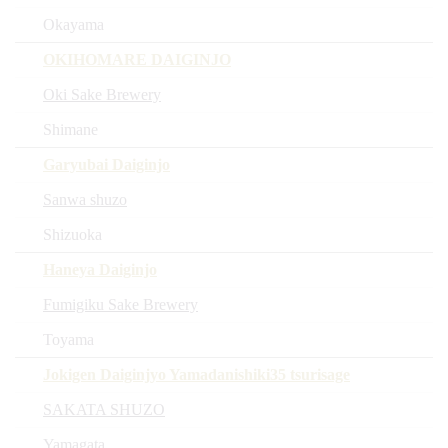
Okayama
OKIHOMARE DAIGINJO
Oki Sake Brewery
Shimane
Garyubai Daiginjo
Sanwa shuzo
Shizuoka
Haneya Daiginjo
Fumigiku Sake Brewery
Toyama
Jokigen Daiginjyo Yamadanishiki35 tsurisage
SAKATA SHUZO
Yamagata