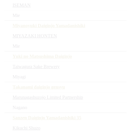
ISEMAN
Mie
Miyanoyuki Daiginjo Yamadanishiki
MIYAZAKI HONTEN
Mie
Yuki no Matsushima Daiginjo
Taiwagura Sake Brewery
Miyagi
Takanami daiginjo gensyu
Marunagashuzojo Limited Partnership
Nagano
Sanzen Daiginjo Yamadanishiki 35
Kikuchi Shuzo