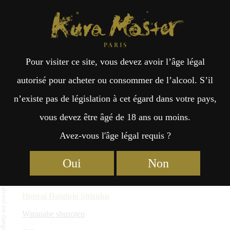
Kura Master Paris
Recherche
Kuramoto
Points de vente
Fr
日
Daiginjo : Médaille d’Or 2026
Pour visiter ce site, vous devez avoir l’âge légal
an
本
autorisé pour acheter ou consommer de l’alcool. S’il
Nom du saké
n’existe pas de législation à cet égard dans votre pays,
çai
語
Kuramoto
vous devez être âgé de 18 ans ou moins.
Préfecture
Avez-vous l'âge légal requis ?
KINSHACHI Daiginjo KD-4
s
Morita Kinshachi Shuzo
Oui
Non
Aichi
Hourai Daiginjo Shizuku
Watanabe shuzoten