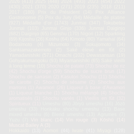
2026
(413)
2025
(448)
2024
(493)
2023
(454)
2022
(430)
2021
(370)
2020
(271)
2019
(235)
2018
(211)
2017
(180)
Prix du Président
(14)
Prix Alliance
Gastronomie
(5)
Prix du Jury
(94)
Médaille de platine
(927)
Médaille d’or
(1743)
Junmai
(347)
Tokubetsu
Junmai
(103)
Junmai Ginjo
(336)
Junmai Daiginjo
(682)
Daiginjo
(65)
Genshu
(170)
Nigori
(12)
Sparkling
(69)
Kijoshu
(26)
Koshu
(64)
Kimoto
(80)
Yamahaï
(64)
Bodaïmoto
(4)
Mizumoto
(3)
Sokujomoto
(34)
Sankiamazakemoto
(2)
Saké élevé en fût
(2)
Yamadanishiki
(571)
Omachi
(102)
Dewasansan
(19)
Gohyakumangoku
(93)
Miyamanishiki
(65)
Saké vieilli
à long terme
(10)
Shochu de patate
(73)
Shochu de riz
(42)
Shochu d'orge
(59)
Shochu de sucre brun
(17)
Shochu de sarrasin
(2)
Kasutori Shochu
(11)
Shochu
de carotte
(2)
Shochu de sésame
(2)
Shochu aux
marrons
(1)
Awamori
(26)
Liqueur à base d'Awamori
(1)
Liqueur blanche
(1)
Shochu mélangé
(4)
Shochu
aromatisés
(1)
Shochu variés
(1)
Vieillis en fût
(32)
Spiritueux
(11)
Umeshu
(80)
Jōryū umeshu
(16)
Jōzō
umeshu
(33)
Honkaku shochu umeshu
(13)
Base
mixed umeshu
(6)
Blend umeshu
(13)
Agrumes
(7)
Yuzu
(7)
Vin blanc
(14)
Vin rouge
(3)
Kōshū
(14)
Muscat Bailey A
(3)
Hokkaido
(13)
Aomori
(44)
Iwate
(41)
Miyagi
(128)