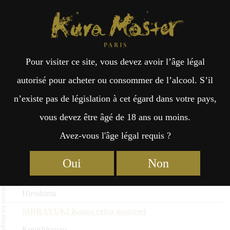
Kura Master Paris
Recherche
Kuramoto
Points de vente
Fr
日
Sakés Vieillis : Médaille d’Or
Pour visiter ce site, vous devez avoir l’âge légal
an
本
2025
autorisé pour acheter ou consommer de l’alcool. S’il
n’existe pas de législation à cet égard dans votre pays,
Nom du saké
çai
語
vous devez être âgé de 18 ans ou moins.
Kuramoto
Avez-vous l'âge légal requis ?
Préfecture
s
Hanahato Kijoshu Aged for 8 years
Oui
Non
Enoki Shuzo
Hiroshima
SHIRAYUKI Kanza extra matured
Konishisyuzo