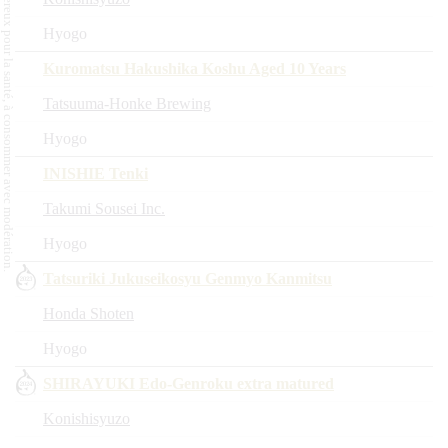
L'abus d'alcool est dangereux pour la santé, à consommer avec modération.
Hyogo
Kuromatsu Hakushika Koshu Aged 10 Years
Tatsuuma-Honke Brewing
Hyogo
INISHIE Tenki
Takumi Sousei Inc.
Hyogo
Tatsuriki Jukuseikosyu Genmyo Kanmitsu
Honda Shoten
Hyogo
SHIRAYUKI Edo-Genroku extra matured
Konishisyuzo