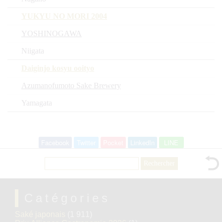
YUKYU NO MORI 2004
YOSHINOGAWA
Niigata
Daiginjo kosyu ooityo
Azumanofumoto Sake Brewery
Yamagata
Facebook
Twitter
Pocket
LinkedIn
LINE
Rechercher :
Catégories
Saké japonais
(1 911)