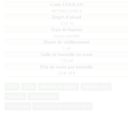
4975603324814
13.0
%
Joryu-umeshu
1 an
720
ml
2500 JPY
2025
2024
Médaille de platine
Médaille d’or
Umeshu
Jōryū umeshu
Wakayama
MARURYOU NAGAOKA