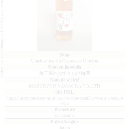
L'abus d'alcool est dangereux pour la santé, à consommer avec modération.
Umeboshiya No Osuowake Umeshu
梅干屋のおすそわけ梅酒
MARURYOU NAGAOKA CO.,LTD
https://kisyuume.easy-myshop.jp/c-item-detail?ic=osusowakeum
eshu
Wakayama
Japon