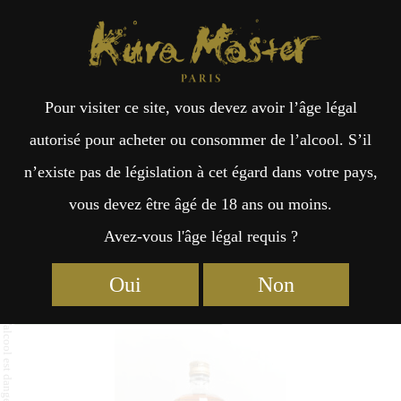
Kura Master Paris
Recherche
Kuramoto
Points de vente
Fr
日
Pour visiter ce site, vous devez avoir l’âge légal
an
本
Umeboshiya No Osuowake
autorisé pour acheter ou consommer de l’alcool. S’il
Umeshu
n’existe pas de législation à cet égard dans votre pays,
çai
語
vous devez être âgé de 18 ans ou moins.
Avez-vous l'âge légal requis ?
s
Umeshu : Médaille de Platine 2025
Oui
Non
Umeshu : Médaille d’Or 2024