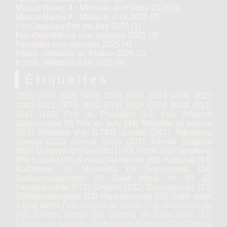
Muscat Bailey A : Médaille de Platine 2026
(1)
Muscat Bailey A : Médaille d’Or 2026
(2)
Vins japonais Prix du Jury 2025
(1)
Prix d'excellence vins japonais 2025
(3)
Finalistes vins japonais 2025
(4)
Kōshū : Médaille de Platine 2025
(3)
Kōshū : Médaille d’Or 2025
(8)
Étiquettes
2026
(414)
2025
(448)
2024
(493)
2023
(454)
2022
(430)
2021
(370)
2020
(271)
2019
(235)
2018
(211)
2017
(180)
Prix du Président
(14)
Prix Alliance
Gastronomie
(5)
Prix du Jury
(94)
Médaille de platine
(927)
Médaille d’or
(1744)
Junmai
(347)
Tokubetsu
Junmai
(103)
Junmai Ginjo
(337)
Junmai Daiginjo
(682)
Daiginjo
(65)
Genshu
(170)
Nigori
(12)
Sparkling
(69)
Kijoshu
(26)
Koshu
(64)
Kimoto
(80)
Yamahaï
(64)
Bodaïmoto
(4)
Mizumoto
(3)
Sokujomoto
(34)
Sankiamazakemoto
(2)
Saké élevé en fût
(2)
Yamadanishiki
(571)
Omachi
(102)
Dewasansan
(19)
Gohyakumangoku
(93)
Miyamanishiki
(65)
Saké vieilli
à long terme
(10)
Shochu de patate
(73)
Shochu de riz
(42)
Shochu d'orge
(59)
Shochu de sucre brun
(17)
Shochu de sarrasin
(2)
Kasutori Shochu
(11)
Shochu