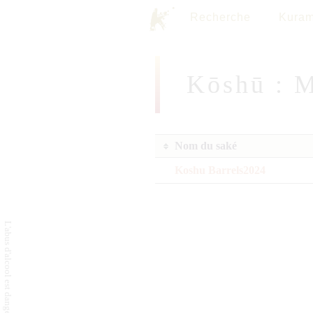
Recherche
Kuram
Kōshū : M
Nom du saké
Koshu Barrels2024