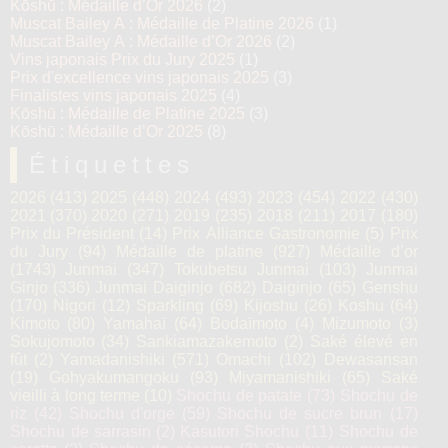
Kōshū : Médaille d’Or 2026
(2)
Muscat Bailey A : Médaille de Platine 2026
(1)
Muscat Bailey A : Médaille d’Or 2026
(2)
Vins japonais Prix du Jury 2025
(1)
Prix d'excellence vins japonais 2025
(3)
Finalistes vins japonais 2025
(4)
Kōshū : Médaille de Platine 2025
(3)
Kōshū : Médaille d’Or 2025
(8)
Étiquettes
2026
(413)
2025
(448)
2024
(493)
2023
(454)
2022
(430)
2021
(370)
2020
(271)
2019
(235)
2018
(211)
2017
(180)
Prix du Président
(14)
Prix Alliance Gastronomie
(5)
Prix
du Jury
(94)
Médaille de platine
(927)
Médaille d’or
(1743)
Junmai
(347)
Tokubetsu Junmai
(103)
Junmai
Ginjo
(336)
Junmai Daiginjo
(682)
Daiginjo
(65)
Genshu
(170)
Nigori
(12)
Sparkling
(69)
Kijoshu
(26)
Koshu
(64)
Kimoto
(80)
Yamahaï
(64)
Bodaïmoto
(4)
Mizumoto
(3)
Sokujomoto
(34)
Sankiamazakemoto
(2)
Saké élevé en
fût
(2)
Yamadanishiki
(571)
Omachi
(102)
Dewasansan
(19)
Gohyakumangoku
(93)
Miyamanishiki
(65)
Saké
vieilli à long terme
(10)
Shochu de patate
(73)
Shochu de
riz
(42)
Shochu d'orge
(59)
Shochu de sucre brun
(17)
Shochu de sarrasin
(2)
Kasutori Shochu
(11)
Shochu de