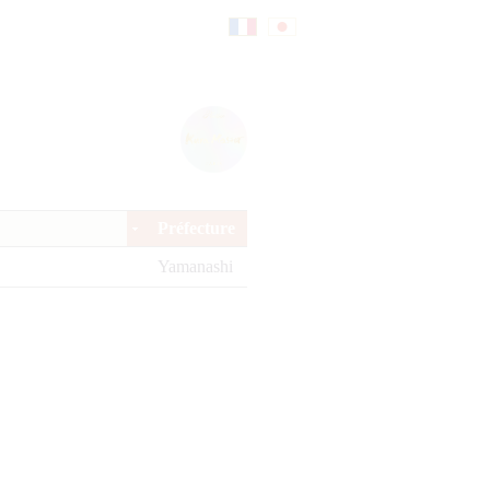
Fr
日
an
本
Préfecture
çai
語
Yamanashi
s