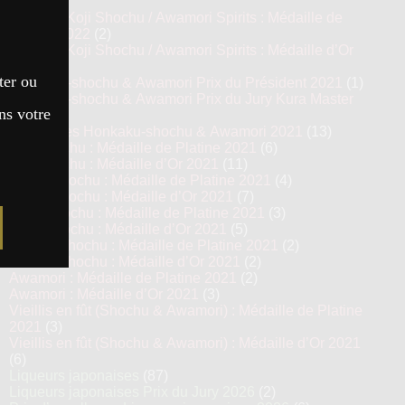
(8)
Prestige Koji Shochu / Awamori Spirits : Médaille de
Platine 2022
(2)
Prestige Koji Shochu / Awamori Spirits : Médaille d’Or
2022
(3)
ter ou
Honkaku-shochu & Awamori Prix du Président 2021
(1)
Honkaku-shochu & Awamori Prix du Jury Kura Master
ns votre
2021
(6)
Top 13 des Honkaku-shochu & Awamori 2021
(13)
Imo Shochu : Médaille de Platine 2021
(6)
Imo Shochu : Médaille d’Or 2021
(11)
Kome Shochu : Médaille de Platine 2021
(4)
Kome Shochu : Médaille d’Or 2021
(7)
Mugi Shochu : Médaille de Platine 2021
(3)
Mugi Shochu : Médaille d’Or 2021
(5)
Kokuto Shochu : Médaille de Platine 2021
(2)
Kokuto Shochu : Médaille d’Or 2021
(2)
Awamori : Médaille de Platine 2021
(2)
Awamori : Médaille d’Or 2021
(3)
Vieillis en fût (Shochu & Awamori) : Médaille de Platine
2021
(3)
Vieillis en fût (Shochu & Awamori) : Médaille d’Or 2021
(6)
Liqueurs japonaises
(87)
Liqueurs japonaises Prix du Jury 2026
(2)