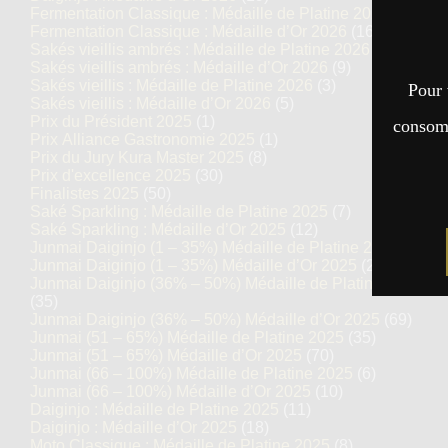
Fermentation Classique : Médaille de Platine 2026
(7)
Fermentation Classique : Médaille d’Or 2026
(16)
Sakés vieillis ambrés : Médaille de Platine 2026
(5)
Sakés vieillis ambrés : Médaille d’Or 2026
(9)
Sakés vieillis : Médaille de Platine 2026
(3)
Pour 
Sakés vieillis : Médaille d’Or 2026
(5)
Prix du Président 2025
(1)
consomm
Prix Alliance Gastronomie 2025
(1)
Prix du Jury Kura Master 2025
(8)
Prix d'excellence 2025
(30)
Finalistes 2025
(50)
Saké Sparkling : Médaille de Platine 2025
(7)
Saké Sparkling : Médaille d’Or 2025
(12)
Junmai Daiginjo (1 – 35%) Médaille de Platine 2025
(14)
Junmai Daiginjo (1 – 35%) Médaille d’Or 2025
(27)
Junmai Daiginjo (36% – 50%) Médaille de Platine 2025
(35)
Junmai Daiginjo (36% – 50%) Médaille d’Or 2025
(69)
Junmai (51 – 65%) Médaille de Platine 2025
(35)
Junmai (51 – 65%) Médaille d’Or 2025
(70)
Junmai (66 – 100%) Médaille de Platine 2025
(6)
Junmai (66 – 100%) Médaille d’Or 2025
(10)
Daiginjo : Médaille de Platine 2025
(11)
Daiginjo : Médaille d’Or 2025
(18)
Moto Classique : Médaille de Platine 2025
(8)