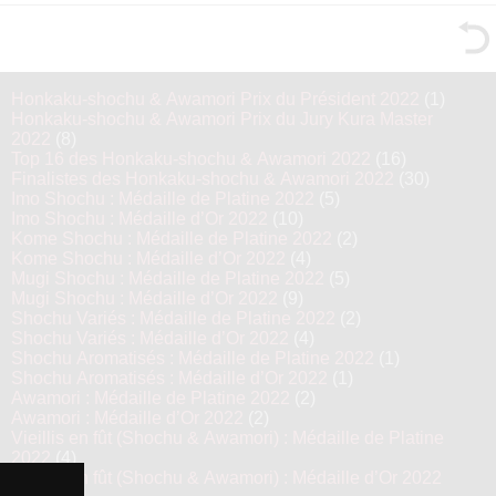
Honkaku-shochu & Awamori Prix du Président 2022
(1)
Honkaku-shochu & Awamori Prix du Jury Kura Master
2022
(8)
Top 16 des Honkaku-shochu & Awamori 2022
(16)
Finalistes des Honkaku-shochu & Awamori 2022
(30)
Imo Shochu : Médaille de Platine 2022
(5)
Imo Shochu : Médaille d’Or 2022
(10)
Kome Shochu : Médaille de Platine 2022
(2)
Kome Shochu : Médaille d’Or 2022
(4)
Mugi Shochu : Médaille de Platine 2022
(5)
Mugi Shochu : Médaille d’Or 2022
(9)
Shochu Variés : Médaille de Platine 2022
(2)
Shochu Variés : Médaille d’Or 2022
(4)
Shochu Aromatisés : Médaille de Platine 2022
(1)
Shochu Aromatisés : Médaille d’Or 2022
(1)
Awamori : Médaille de Platine 2022
(2)
Awamori : Médaille d’Or 2022
(2)
Vieillis en fût (Shochu & Awamori) : Médaille de Platine
2022
(4)
Vieillis en fût (Shochu & Awamori) : Médaille d’Or 2022