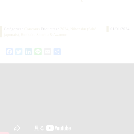
Catégories :
Concours
Étiquettes :
2024
,
Nihonshu (Saké
01/01/2024
japonais)
,
Honkaku Shochu & Awamori
Facebook
Twitter
LinkedIn
Line
Email
Partager