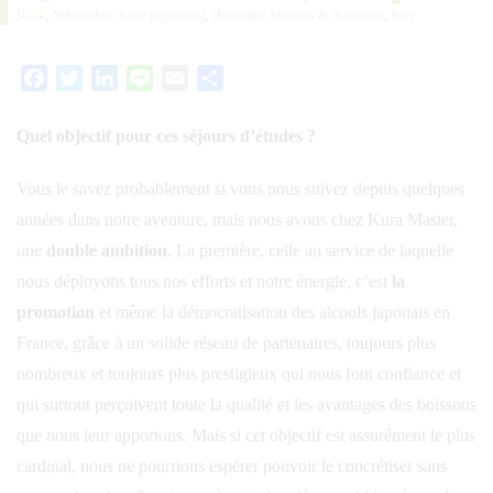
2024
,
Nihonshu (Saké japonais)
,
Honkaku Shochu & Awamori
,
Jury
Facebook
Twitter
LinkedIn
Line
Email
Partager
Quel objectif pour ces séjours d’études ?
Vous le savez probablement si vous nous suivez depuis quelques
années dans notre aventure, mais nous avons chez Kura Master,
une
double ambition
. La première, celle au service de laquelle
nous déployons tous nos efforts et notre énergie, c’est
la
promotion
et même la démocratisation des alcools japonais en
France, grâce à un solide réseau de partenaires, toujours plus
nombreux et toujours plus prestigieux qui nous font confiance et
qui surtout perçoivent toute la qualité et les avantages des boissons
que nous leur apportons. Mais si cet objectif est assurément le plus
cardinal, nous ne pourrions espérer pouvoir le concrétiser sans