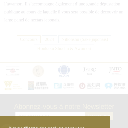
l’awamori. Il s’accompagne également d’une grande dégustation
publique au cours de laquelle il vous sera possible de découvrir un
large panel de nectars japonais.
Concours
2024
Nihonshu (Saké japonais)
Honkaku Shochu & Awamori
Abonnez-vous à notre Newsletter
kura_master_fr