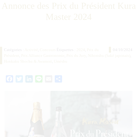
Annonce des Prix du Président Kura
Master 2024
Catégories :
Activité
,
Concours
Étiquettes :
2024
,
Prix du
04/10/2024
Président
,
Prix Alliance Gastronomie
,
Prix du Jury
,
Nihonshu (Saké japonais)
,
Honkaku Shochu & Awamori
,
Uméshu
Facebook
Twitter
LinkedIn
Line
Email
Partager