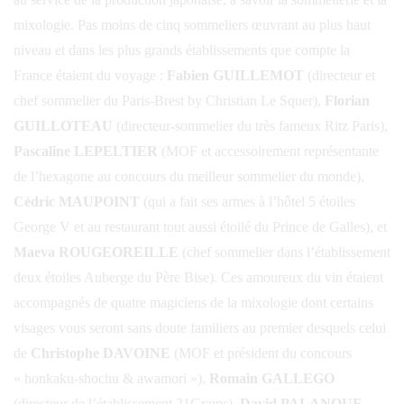
mixologie. Pas moins de cinq sommeliers œuvrant au plus haut
niveau et dans les plus grands établissements que compte la
France étaient du voyage :
Fabien GUILLEMOT
(directeur et
chef sommelier du Paris-Brest by Christian Le Squer),
Florian
GUILLOTEAU
(directeur-sommelier du très fameux Ritz Paris),
Pascaline LEPELTIER
(MOF et accessoirement représentante
de l’hexagone au concours du meilleur sommelier du monde),
Cédric MAUPOINT
(qui a fait ses armes à l’hôtel 5 étoiles
George V et au restaurant tout aussi étoilé du Prince de Galles), et
Maeva ROUGEOREILLE
(chef sommelier dans l’établissement
deux étoiles Auberge du Père Bise). Ces amoureux du vin étaient
accompagnés de quatre magiciens de la mixologie dont certains
visages vous seront sans doute familiers au premier desquels celui
de
Christophe DAVOINE
(MOF et président du concours
« honkaku-shochu & awamori »),
Romain GALLEGO
(directeur de l’établissement 21Grams),
David PALANQUE