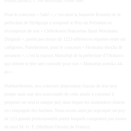
rendus publics. C’est désormais chose faite.
Pour le concours « Saké », c’est ainsi la brasserie Konishi de la
préfecture de Hyôgoqui a remporté le Prix du Président en
récompense de son « Chôtokusen Hakusetsu Itami Morohaku
Daiginjô », parmi pas moins de 1223 références réparties entre six
catégories. Pareillement, pour le concours « Honkaku-shochu &
awamori », c’est la maison Matsufuji de la préfecture d’Okinawa
qui obtient le titre tant convoité pour son « Matsufuji araroka 44-
do ».
Habituellement, nos concours disposaient chacun de leur jury
propre mais une des nouveautés de cette année a consister à
proposer un seul et unique jury dans lequel les sommeliers étaient
en compagnie des barmen. Nous avons ainsi pu regrouper un jury
de 123 grands professionnels parmi lesquels comptaient pas moins
de neuf M. O. F. (Meilleur Ouvrier de France).