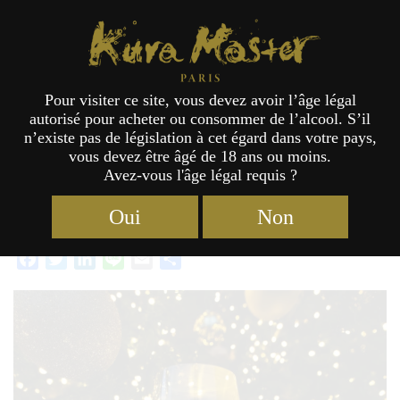
Étiquette :
2024
Kura Master Paris
Pour visiter ce site, vous devez avoir l’âge légal
Joyeuses fêtes !
autorisé pour acheter ou consommer de l’alcool. S’il
n’existe pas de législation à cet égard dans votre pays,
vous devez être âgé de 18 ans ou moins.
Avez-vous l'âge légal requis ?
Catégories :
Actualités
Étiquettes :
2024
,
Bilan
,
pdf
24/12/2024
Oui
Non
Facebook
Twitter
LinkedIn
Line
Email
Partager