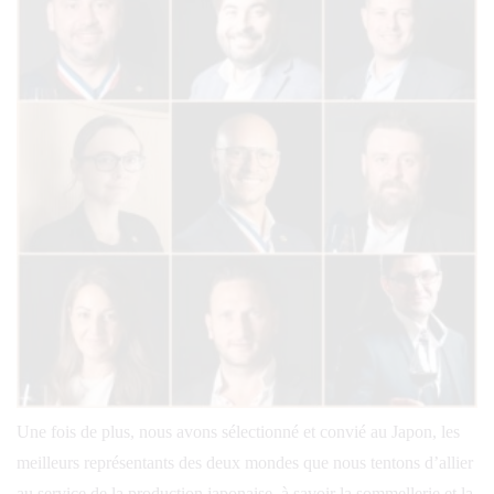
Une fois de plus, nous avons sélectionné et convié au Japon, les
meilleurs représentants des deux mondes que nous tentons d’allier
au service de la production japonaise, à savoir la sommellerie et la