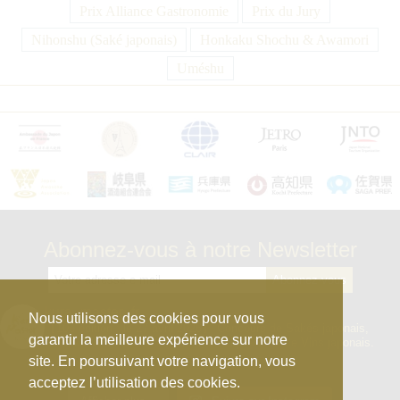
Prix Alliance Gastronomie
Prix du Jury
Nihonshu (Saké japonais)
Honkaku Shochu & Awamori
Uméshu
Abonnez-vous à notre Newsletter
kura_master_fr
Nous utilisons des cookies pour vous
【10e édition : le 27 avril 2026】
Concours de Sakés japonais,
garantir la meilleure expérience sur notre
d’Honkaku Shochu & Awamori, de Liqueurs et de Vins japonais.
site. En poursuivant votre navigation, vous
acceptez l’utilisation des cookies.