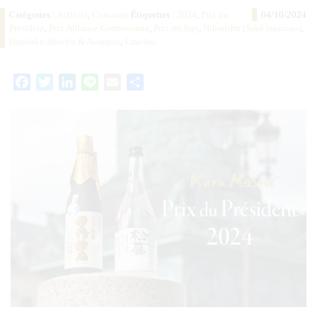
Catégories :
Activité
,
Concours
Étiquettes :
2024
,
Prix du
04/10/2024
Président
,
Prix Alliance Gastronomie
,
Prix du Jury
,
Nihonshu (Saké japonais)
,
Honkaku Shochu & Awamori
,
Uméshu
Facebook
Twitter
LinkedIn
Line
Email
Partager