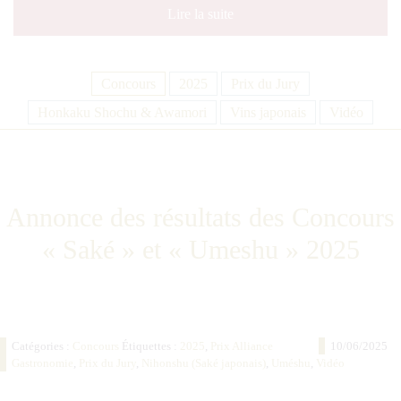
Lire la suite
Concours
2025
Prix du Jury
Honkaku Shochu & Awamori
Vins japonais
Vidéo
Annonce des résultats des Concours
« Saké » et « Umeshu » 2025
Catégories :
Concours
Étiquettes :
2025
,
Prix Alliance
10/06/2025
Gastronomie
,
Prix du Jury
,
Nihonshu (Saké japonais)
,
Uméshu
,
Vidéo