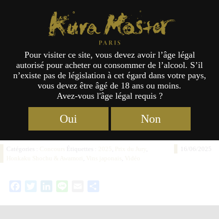
Étiquette :
Prix du Jury
Kura Master Paris
Pour visiter ce site, vous devez avoir l’âge légal
Annonce des résultats des Concours
autorisé pour acheter ou consommer de l’alcool. S’il
« Honkaku-Shochu & Awamori » et
n’existe pas de législation à cet égard dans votre pays,
vous devez être âgé de 18 ans ou moins.
« Vin Japonais » 2025
Avez-vous l'âge légal requis ?
Oui
Non
Catégories :
Concours
Étiquettes :
2025
,
Prix du Jury
,
16/06/2025
Honkaku Shochu & Awamori
,
Vins japonais
,
Vidéo
Facebook
Twitter
LinkedIn
Line
Email
Partager