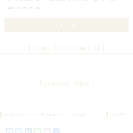
chacun d’entre vous.
Lire la suite
Actualités
2025
Bilan
pdf
Joyeuses fêtes !
Catégories :
Actualités
Étiquettes :
2024
,
Bilan
,
pdf
24/12/2024
Facebook
Twitter
LinkedIn
Line
Email
Partager