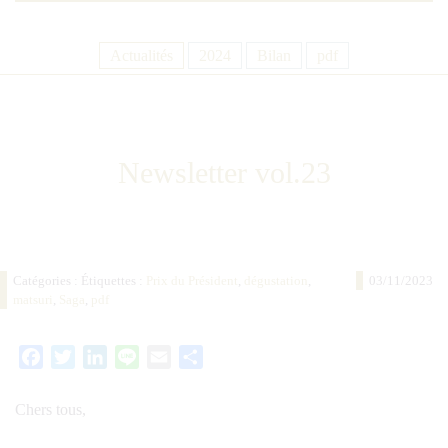
Actualités
2024
Bilan
pdf
Newsletter vol.23
Catégories : Étiquettes :
Prix du Président
,
dégustation
,
03/11/2023
matsuri
,
Saga
,
pdf
Facebook
Twitter
LinkedIn
Line
Email
Partager
Chers tous,