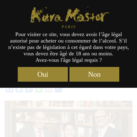
Étiquette :
pdf
Kura Master Paris
Pour visiter ce site, vous devez avoir l’âge légal
Bonnes Fêtes !
autorisé pour acheter ou consommer de l’alcool. S’il
n’existe pas de législation à cet égard dans votre pays,
vous devez être âgé de 18 ans ou moins.
Avez-vous l'âge légal requis ?
Catégories :
Actualités
Étiquettes :
2025
,
Bilan
,
pdf
24/12/2025
Oui
Non
Facebook
Twitter
LinkedIn
Line
Email
Partager