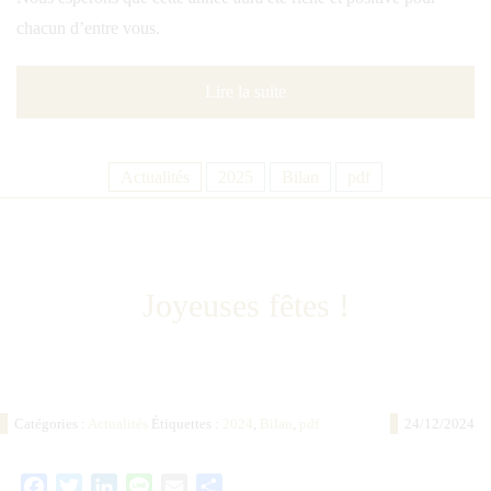
chacun d’entre vous.
Lire la suite
Actualités
2025
Bilan
pdf
Joyeuses fêtes !
Catégories :
Actualités
Étiquettes :
2024
,
Bilan
,
pdf
24/12/2024
Facebook
Twitter
LinkedIn
Line
Email
Partager