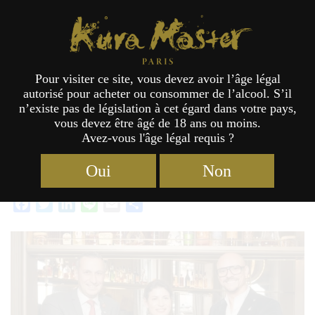
Étiquette :
Bilan
Kura Master Paris
Pour visiter ce site, vous devez avoir l’âge légal
Bonnes Fêtes !
autorisé pour acheter ou consommer de l’alcool. S’il
n’existe pas de législation à cet égard dans votre pays,
vous devez être âgé de 18 ans ou moins.
Avez-vous l'âge légal requis ?
Catégories :
Actualités
Étiquettes :
2025
,
Bilan
,
pdf
24/12/2025
Oui
Non
Facebook
Twitter
LinkedIn
Line
Email
Partager