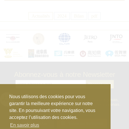
Actualités
2024
Bilan
pdf
Abonnez-vous à notre Newsletter
kura_master_fr
Nous utilisons des cookies pour vous
【10e édition : le 27 avril 2026】
Concours de Sakés japonais,
garantir la meilleure expérience sur notre
d’Honkaku Shochu & Awamori, de Liqueurs et de Vins japonais.
site. En poursuivant votre navigation, vous
acceptez l’utilisation des cookies.
Afficher plus...
Suivre sur Instagram
En savoir plus