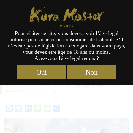
Étiquette :
Nihonshu (Saké japonais)
Kura Master Paris
Pour visiter ce site, vous devez avoir l’âge légal
Découvrez les Prix du Président de
autorisé pour acheter ou consommer de l’alcool. S’il
n’existe pas de législation à cet égard dans votre pays,
Kura Master 2025 !
vous devez être âgé de 18 ans ou moins.
Avez-vous l'âge légal requis ?
Oui
Non
Catégories :
Activité
,
Concours
Étiquettes :
2025
,
Prix du
26/09/2025
Président
,
Prix Alliance Gastronomie
,
Nihonshu (Saké japonais)
,
Honkaku
Shochu & Awamori
,
Uméshu
,
Vins japonais
Facebook
Twitter
LinkedIn
Line
Email
Partager