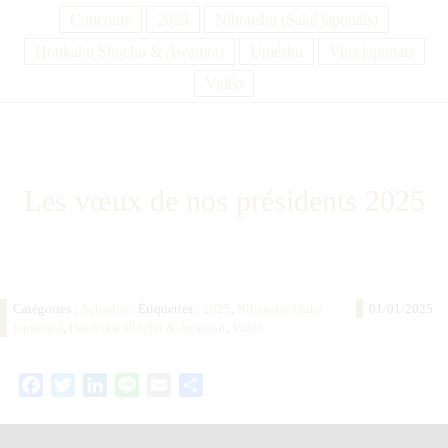
Concours
2025
Nihonshu (Saké japonais)
Honkaku Shochu & Awamori
Uméshu
Vins japonais
Vidéo
Les vœux de nos présidents 2025
Catégories :
Actualités
Étiquettes :
2025
,
Nihonshu (Saké
01/01/2025
japonais)
,
Honkaku Shochu & Awamori
,
Vidéo
Facebook
Twitter
LinkedIn
Line
Email
Partager