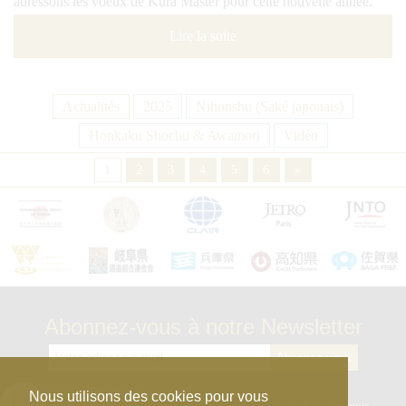
adressons les voeux de Kura Master pour cette nouvelle année.
Lire la suite
Actualités
2025
Nihonshu (Saké japonais)
Honkaku Shochu & Awamori
Vidéo
1
2
3
4
5
6
»
Abonnez-vous à notre Newsletter
kura_master_fr
Nous utilisons des cookies pour vous