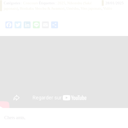
Catégories :
Concours
Étiquettes :
2025
,
Nihonshu (Saké
28/01/2025
japonais)
,
Honkaku Shochu & Awamori
,
Uméshu
,
Vins japonais
,
Vidéo
Facebook
Twitter
LinkedIn
Line
Email
Partager
Chers amis,