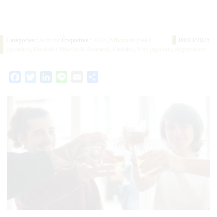
Catégories :
Activité
Étiquettes :
2025
,
Nihonshu (Saké
08/03/2025
japonais)
,
Honkaku Shochu & Awamori
,
Uméshu
,
Vins japonais
,
dégustation
Facebook
Twitter
LinkedIn
Line
Email
Partager