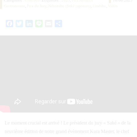
Catégories :
Concours
Étiquettes :
2025
,
Prix Alliance
10/06/2025
Gastronomie
,
Prix du Jury
,
Nihonshu (Saké japonais)
,
Uméshu
,
Vidéo
Facebook
Twitter
LinkedIn
Line
Email
Partager
Le moment crucial est arrivé ! Le président du jury « Saké » de la
neuvième édition de notre grand évènement Kura Master, le chef