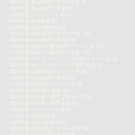
2021年度 美山錦部門 プラチナ賞
(4)
2021年度 美山錦部門 金賞
(9)
2020年度 プレジデント賞
(1)
2020年度 審査員賞
(6)
2020年度 上位18銘柄
(18)
2020年度 純米酒部門 プラチナ賞
(38)
2020年度 純米酒部門 金賞
(79)
2020年度 純米大吟醸酒部門 プラチナ賞
(34)
2020年度 純米大吟醸酒部門 金賞
(71)
2020年度 サケ スパークリング部門 プラチナ賞
(3)
2020年度 サケ スパークリング部門 金賞
(9)
2020年度 山田錦部門 プラチナ賞
(3)
2020年度 山田錦部門 金賞
(15)
2020年度 雄町部門 プラチナ賞
(3)
2020年度 雄町部門 金賞
(11)
2020年度 出羽燦々部門 プラチナ賞
(3)
2020年度 出羽燦々部門 金賞
(3)
2019年度 プレジデント賞
(1)
2019年度 審査員賞
(4)
2019年度 上位14銘柄
(14)
2019年度 純米酒部門 プラチナ賞
(34)
2019年度 純米酒部門 金賞
(78)