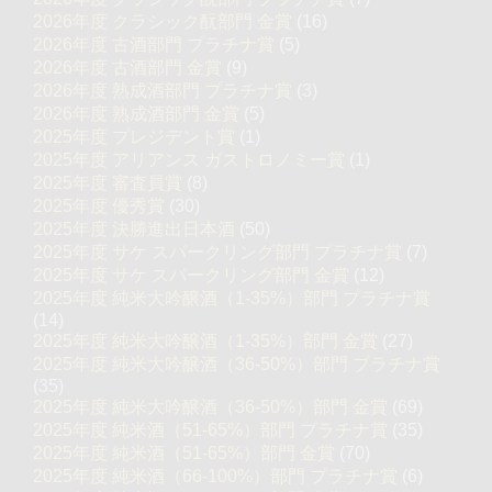
2026年度 クラシック酛部門 金賞
(16)
2026年度 古酒部門 プラチナ賞
(5)
2026年度 古酒部門 金賞
(9)
2026年度 熟成酒部門 プラチナ賞
(3)
2026年度 熟成酒部門 金賞
(5)
2025年度 プレジデント賞
(1)
2025年度 アリアンス ガストロノミー賞
(1)
2025年度 審査員賞
(8)
2025年度 優秀賞
(30)
2025年度 決勝進出日本酒
(50)
2025年度 サケ スパークリング部門 プラチナ賞
(7)
2025年度 サケ スパークリング部門 金賞
(12)
2025年度 純米大吟醸酒（1-35%）部門 プラチナ賞
(14)
2025年度 純米大吟醸酒（1-35%）部門 金賞
(27)
2025年度 純米大吟醸酒（36-50%）部門 プラチナ賞
(35)
2025年度 純米大吟醸酒（36-50%）部門 金賞
(69)
2025年度 純米酒（51-65%）部門 プラチナ賞
(35)
2025年度 純米酒（51-65%）部門 金賞
(70)
2025年度 純米酒（66-100%）部門 プラチナ賞
(6)