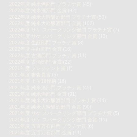
2022年度 純米酒部門 プラチナ賞
(45)
2022年度 純米酒部門 金賞
(92)
2022年度 純米大吟醸酒部門 プラチナ賞
(50)
2022年度 純米大吟醸酒部門 金賞
(102)
2022年度 サケ スパークリング部門 プラチナ賞
(7)
2022年度 サケ スパークリング部門 金賞
(13)
2022年度 生酛部門 プラチナ賞
(8)
2022年度 生酛部門 金賞
(16)
2022年度 古酒部門 プラチナ賞
(11)
2022年度 古酒部門 金賞
(22)
2021年度 プレジデント賞
(1)
2021年度 審査員賞
(5)
2021年度 上位16銘柄
(16)
2021年度 純米酒部門 プラチナ賞
(45)
2021年度 純米酒部門 金賞
(91)
2021年度 純米大吟醸酒部門 プラチナ賞
(44)
2021年度 純米大吟醸酒部門 金賞
(90)
2021年度 サケ スパークリング部門 プラチナ賞
(5)
2021年度 サケ スパークリング部門 金賞
(11)
2021年度 五百万石部門 プラチナ賞
(6)
2021年度 五百万石部門 金賞
(11)