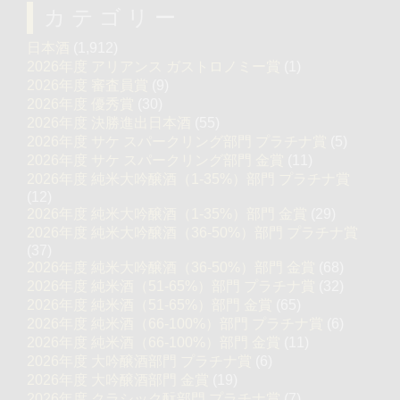
カテゴリー
日本酒
(1,912)
2026年度 アリアンス ガストロノミー賞
(1)
2026年度 審査員賞
(9)
2026年度 優秀賞
(30)
2026年度 決勝進出日本酒
(55)
2026年度 サケ スパークリング部門 プラチナ賞
(5)
2026年度 サケ スパークリング部門 金賞
(11)
2026年度 純米大吟醸酒（1-35%）部門 プラチナ賞
(12)
2026年度 純米大吟醸酒（1-35%）部門 金賞
(29)
2026年度 純米大吟醸酒（36-50%）部門 プラチナ賞
(37)
2026年度 純米大吟醸酒（36-50%）部門 金賞
(68)
2026年度 純米酒（51-65%）部門 プラチナ賞
(32)
2026年度 純米酒（51-65%）部門 金賞
(65)
2026年度 純米酒（66-100%）部門 プラチナ賞
(6)
2026年度 純米酒（66-100%）部門 金賞
(11)
2026年度 大吟醸酒部門 プラチナ賞
(6)
2026年度 大吟醸酒部門 金賞
(19)
2026年度 クラシック酛部門 プラチナ賞
(7)