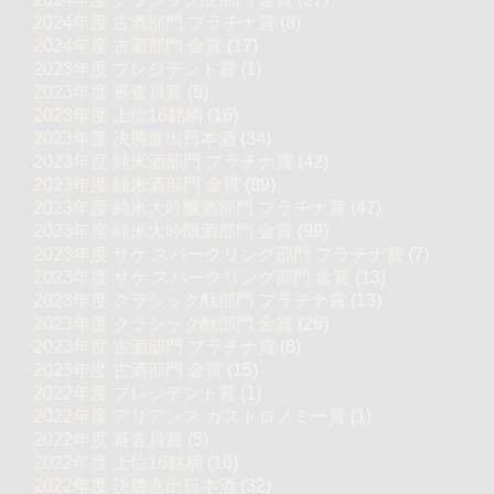
2024年度 古酒部門 プラチナ賞
(8)
2024年度 古酒部門 金賞
(17)
2023年度 プレジデント賞
(1)
2023年度 審査員賞
(5)
2023年度 上位16銘柄
(16)
2023年度 決勝進出日本酒
(34)
2023年度 純米酒部門 プラチナ賞
(42)
2023年度 純米酒部門 金賞
(89)
2023年度 純米大吟醸酒部門 プラチナ賞
(47)
2023年度 純米大吟醸酒部門 金賞
(99)
2023年度 サケ スパークリング部門 プラチナ賞
(7)
2023年度 サケ スパークリング部門 金賞
(13)
2023年度 クラシック酛部門 プラチナ賞
(13)
2023年度 クラシック酛部門 金賞
(26)
2023年度 古酒部門 プラチナ賞
(8)
2023年度 古酒部門 金賞
(15)
2022年度 プレジデント賞
(1)
2022年度 アリアンス ガストロノミー賞
(1)
2022年度 審査員賞
(5)
2022年度 上位16銘柄
(16)
2022年度 決勝進出日本酒
(32)