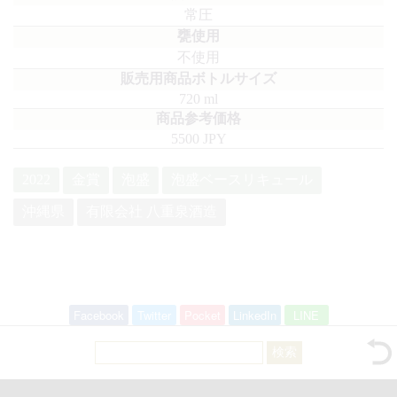
常圧
不使用
720
ml
5500 JPY
2022
金賞
泡盛
泡盛ベースリキュール
沖縄県
有限会社 八重泉酒造
Facebook
Twitter
Pocket
LinkedIn
LINE
検
索: