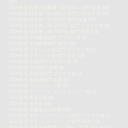
(37)
2026年度 純米大吟醸酒（36-50%）部門 金賞
(68)
2026年度 純米酒（51-65%）部門 プラチナ賞
(32)
2026年度 純米酒（51-65%）部門 金賞
(65)
2026年度 純米酒（66-100%）部門 プラチナ賞
(6)
2026年度 純米酒（66-100%）部門 金賞
(11)
2026年度 大吟醸酒部門 プラチナ賞
(6)
2026年度 大吟醸酒部門 金賞
(19)
2026年度 クラシック酛部門 プラチナ賞
(7)
2026年度 クラシック酛部門 金賞
(16)
2026年度 古酒部門 プラチナ賞
(5)
2026年度 古酒部門 金賞
(9)
2026年度 熟成酒部門 プラチナ賞
(3)
2026年度 熟成酒部門 金賞
(5)
2025年度 プレジデント賞
(1)
2025年度 アリアンス ガストロノミー賞
(1)
2025年度 審査員賞
(8)
2025年度 優秀賞
(30)
2025年度 決勝進出日本酒
(50)
2025年度 サケ スパークリング部門 プラチナ賞
(7)
2025年度 サケ スパークリング部門 金賞
(12)
2025年度 純米大吟醸酒（1-35%）部門 プラチナ賞