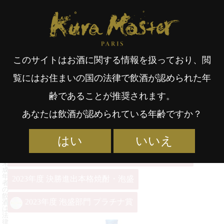
Kura Master Paris
受賞酒検索
受賞蔵元一覧
受賞酒取扱店
Fr
日
このサイトはお酒に関する情報を扱っており、閲
an
本
島うらら
覧にはお住まいの国の法律で飲酒が認められた年
齢であることが推奨されます。
çai
語
あなたは飲酒が認められている年齢ですか？
2023年度 本格焼酎・泡盛コンクール 審査員賞
はい
いいえ
s
2023年度 本格焼酎・泡盛コンクール 上位銘柄
未
成
年
2023年度 決勝進出本格焼酎・泡盛
者
の
飲
2023年度 泡盛部門 プラチナ賞
酒
は
法
律