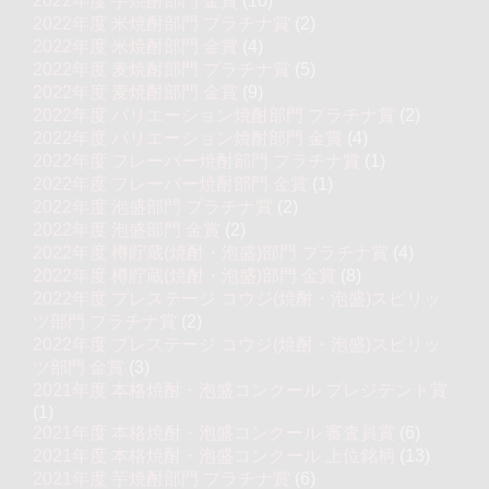
2022年度 芋焼酎部門 金賞
(10)
2022年度 米焼酎部門 プラチナ賞
(2)
2022年度 米焼酎部門 金賞
(4)
2022年度 麦焼酎部門 プラチナ賞
(5)
2022年度 麦焼酎部門 金賞
(9)
2022年度 バリエーション焼酎部門 プラチナ賞
(2)
2022年度 バリエーション焼酎部門 金賞
(4)
2022年度 フレーバー焼酎部門 プラチナ賞
(1)
2022年度 フレーバー焼酎部門 金賞
(1)
2022年度 泡盛部門 プラチナ賞
(2)
2022年度 泡盛部門 金賞
(2)
2022年度 樽貯蔵(焼酎・泡盛)部門 プラチナ賞
(4)
2022年度 樽貯蔵(焼酎・泡盛)部門 金賞
(8)
2022年度 プレステージ コウジ(焼酎・泡盛)スピリッ
ツ部門 プラチナ賞
(2)
2022年度 プレステージ コウジ(焼酎・泡盛)スピリッ
ツ部門 金賞
(3)
2021年度 本格焼酎・泡盛コンクール プレジデント賞
(1)
2021年度 本格焼酎・泡盛コンクール 審査員賞
(6)
2021年度 本格焼酎・泡盛コンクール 上位銘柄
(13)
2021年度 芋焼酎部門 プラチナ賞
(6)