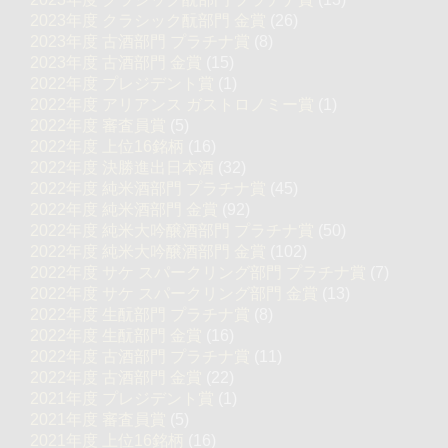
2023年度 クラシック酛部門 金賞
(26)
2023年度 古酒部門 プラチナ賞
(8)
2023年度 古酒部門 金賞
(15)
2022年度 プレジデント賞
(1)
2022年度 アリアンス ガストロノミー賞
(1)
2022年度 審査員賞
(5)
2022年度 上位16銘柄
(16)
2022年度 決勝進出日本酒
(32)
2022年度 純米酒部門 プラチナ賞
(45)
2022年度 純米酒部門 金賞
(92)
2022年度 純米大吟醸酒部門 プラチナ賞
(50)
2022年度 純米大吟醸酒部門 金賞
(102)
2022年度 サケ スパークリング部門 プラチナ賞
(7)
2022年度 サケ スパークリング部門 金賞
(13)
2022年度 生酛部門 プラチナ賞
(8)
2022年度 生酛部門 金賞
(16)
2022年度 古酒部門 プラチナ賞
(11)
2022年度 古酒部門 金賞
(22)
2021年度 プレジデント賞
(1)
2021年度 審査員賞
(5)
2021年度 上位16銘柄
(16)