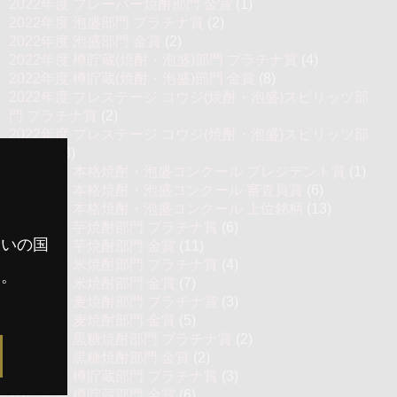
2022年度 フレーバー焼酎部門 金賞
(1)
2022年度 泡盛部門 プラチナ賞
(2)
2022年度 泡盛部門 金賞
(2)
2022年度 樽貯蔵(焼酎・泡盛)部門 プラチナ賞
(4)
2022年度 樽貯蔵(焼酎・泡盛)部門 金賞
(8)
2022年度 プレステージ コウジ(焼酎・泡盛)スピリッツ部
門 プラチナ賞
(2)
2022年度 プレステージ コウジ(焼酎・泡盛)スピリッツ部
門 金賞
(3)
2021年度 本格焼酎・泡盛コンクール プレジデント賞
(1)
2021年度 本格焼酎・泡盛コンクール 審査員賞
(6)
2021年度 本格焼酎・泡盛コンクール 上位銘柄
(13)
2021年度 芋焼酎部門 プラチナ賞
(6)
まいの国
2021年度 芋焼酎部門 金賞
(11)
2021年度 米焼酎部門 プラチナ賞
(4)
す。
2021年度 米焼酎部門 金賞
(7)
2021年度 麦焼酎部門 プラチナ賞
(3)
2021年度 麦焼酎部門 金賞
(5)
2021年度 黒糖焼酎部門 プラチナ賞
(2)
2021年度 黒糖焼酎部門 金賞
(2)
2021年度 樽貯蔵部門 プラチナ賞
(3)
2021年度 樽貯蔵部門 金賞
(6)