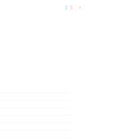
Fr
日
an
本
çai
語
s