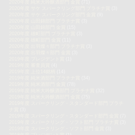
2020年度 純米大吟醸酒部門 金賞
(71)
2020年度 サケ スパークリング部門 プラチナ賞
(3)
2020年度 サケ スパークリング部門 金賞
(9)
2020年度 山田錦部門 プラチナ賞
(3)
2020年度 山田錦部門 金賞
(15)
2020年度 雄町部門 プラチナ賞
(3)
2020年度 雄町部門 金賞
(11)
2020年度 出羽燦々部門 プラチナ賞
(3)
2020年度 出羽燦々部門 金賞
(3)
2019年度 プレジデント賞
(1)
2019年度 審査員賞
(4)
2019年度 上位14銘柄
(14)
2019年度 純米酒部門 プラチナ賞
(34)
2019年度 純米酒部門 金賞
(78)
2019年度 純米大吟醸酒部門 プラチナ賞
(32)
2019年度 純米大吟醸酒部門 金賞
(75)
2019年度 スパークリング・スタンダード部門 プラチ
ナ賞
(3)
2019年度 スパークリング・スタンダード部門 金賞
(7)
2019年度 スパークリング・ソフト部門 プラチナ賞
(3)
2019年度 スパークリング・ソフト部門 金賞
(3)
2018年度 プレジデント賞
(1)