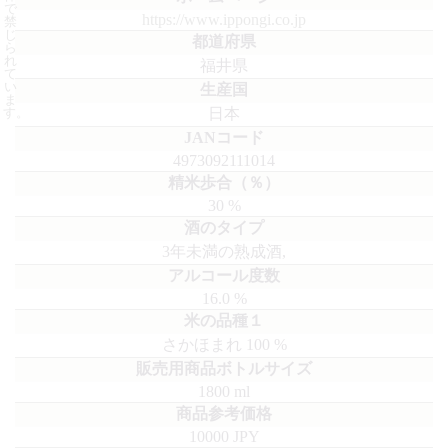
で
https://www.ippongi.co.jp
禁
じ
ら
れ
福井県
て
い
ま
す。
日本
4973092111014
30
%
3年未満の熟成酒
,
16.0
%
さかほまれ
100
1800
ml
10000 JPY