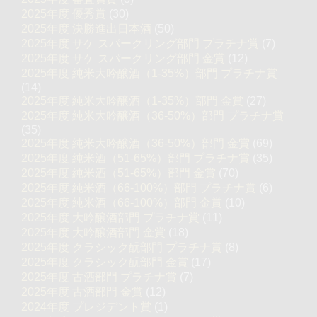
2025年度 優秀賞
(30)
2025年度 決勝進出日本酒
(50)
2025年度 サケ スパークリング部門 プラチナ賞
(7)
2025年度 サケ スパークリング部門 金賞
(12)
2025年度 純米大吟醸酒（1-35%）部門 プラチナ賞
(14)
2025年度 純米大吟醸酒（1-35%）部門 金賞
(27)
2025年度 純米大吟醸酒（36-50%）部門 プラチナ賞
(35)
2025年度 純米大吟醸酒（36-50%）部門 金賞
(69)
2025年度 純米酒（51-65%）部門 プラチナ賞
(35)
2025年度 純米酒（51-65%）部門 金賞
(70)
2025年度 純米酒（66-100%）部門 プラチナ賞
(6)
2025年度 純米酒（66-100%）部門 金賞
(10)
2025年度 大吟醸酒部門 プラチナ賞
(11)
2025年度 大吟醸酒部門 金賞
(18)
2025年度 クラシック酛部門 プラチナ賞
(8)
2025年度 クラシック酛部門 金賞
(17)
2025年度 古酒部門 プラチナ賞
(7)
2025年度 古酒部門 金賞
(12)
2024年度 プレジデント賞
(1)