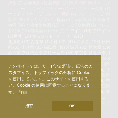
焼酎
(2)
人参焼酎
(2)
栗焼酎
(1)
泡盛
(26)
泡盛ベース
リキュール
(1)
バラエティー
(1)
バラエティー焼酎
(1)
ホワイトリカー
(1)
ブレンド焼酎
(4)
フレーバー
(1)
樽
貯蔵
(32)
スピリッツ
(11)
梅酒
(81)
蒸留梅酒
(16)
醸造
梅酒
(34)
本格焼酎梅酒
(13)
ベース混合梅酒
(6)
ブレン
ド梅酒
(13)
柑橘酒
(7)
柚子
(7)
白ワイン
(14)
赤ワイン
(3)
甲州
(14)
マスカット・ベーリーA
(3)
北海道
(13)
青森県
(44)
岩手県
(41)
宮城県
(128)
秋田
県
(65)
山形県
(83)
福島県
(49)
茨城県
(32)
栃木県
(39)
群馬県
(37)
埼玉県
(21)
千葉県
(35)
東京都
(45)
神奈川
県
(42)
新潟県
(97)
富山県
(39)
石川県
(46)
福井県
(46)
山梨県
(36)
長野県
(88)
岐阜県
(83)
静岡県
(59)
愛知県
このサイトでは、サービスの配信、広告のカ
(23)
三重県
(67)
滋賀県
(26)
京都府
(58)
大阪府
(18)
兵
スタマイズ、トラフィックの分析に Cookie
庫県
(138)
奈良県
(17)
和歌山県
(57)
鳥取県
(8)
島根県
を使用しています。このサイトを使用する
(36)
岡山県
(33)
広島県
(63)
山口県
(30)
徳島県
(8)
香
と、Cookie の使用に同意することになりま
川県
(9)
愛媛県
(32)
高知県
(54)
福岡県
(91)
佐賀県
(69)
長崎県
(18)
熊本県
(57)
大分県
(42)
宮崎県
(29)
鹿
す。
詳細
児島県
(78)
沖縄県
(28)
カリフォルニア
(7)
ニューヨー
ク
(5)
広西
(1)
江蘇省
(2)
フランス
(3)
台湾
(5)
シンガ
拒否
OK
ポール
(1)
ベトナム
(1)
カンボジア
(4)
© 2026 Association de Kura Master