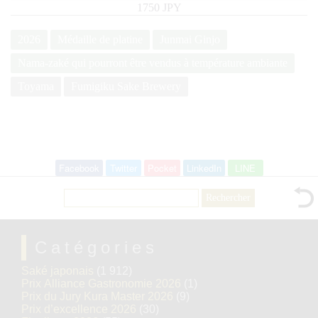
1750 JPY
2026
Médaille de platine
Junmai Ginjo
Nama-zaké qui pourront être vendus à température ambiante
Toyama
Fumigiku Sake Brewery
Facebook
Twitter
Pocket
LinkedIn
LINE
Rechercher :
Catégories
Saké japonais
(1 912)
Prix Alliance Gastronomie 2026
(1)
Prix du Jury Kura Master 2026
(9)
Prix d’excellence 2026
(30)