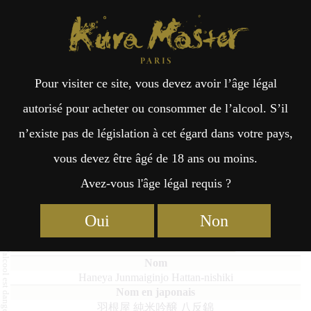
Kura Master Paris
Recherche
Kuramoto
Points de vente
Fr
日
Pour visiter ce site, vous devez avoir l’âge légal
an
本
Haneya Junmaiginjo Hattan-
autorisé pour acheter ou consommer de l’alcool. S’il
nishiki
n’existe pas de législation à cet égard dans votre pays,
çai
語
vous devez être âgé de 18 ans ou moins.
Avez-vous l'âge légal requis ?
s
Finalistes 2026
Oui
Non
Junmai (51 – 65%) Médaille de Platine 2026
Haneya Junmaiginjo Hattan-nishiki
羽根屋 純米吟醸 八反錦