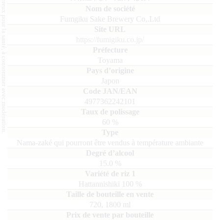
L'abus d'alcool est dangereux pour la santé, à consommer avec modération.
Fumgiku Sake Brewery Co,.Ltd
https://fumigiku.co.jp/
Toyama
Japon
4977362242101
60
%
Nama-zaké qui pourront être vendus à température ambiante
15.0
%
Hattannishiki
100
720, 1800
ml