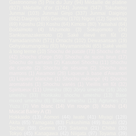
Gastronomie
(5)
Prix du Jury
(94)
Médaille de platine
(927)
Médaille d’or
(1744)
Junmai
(347)
Tokubetsu
Junmai
(103)
Junmai Ginjo
(337)
Junmai Daiginjo
(682)
Daiginjo
(65)
Genshu
(170)
Nigori
(12)
Sparkling
(69)
Kijoshu
(26)
Koshu
(64)
Kimoto
(80)
Yamahaï
(64)
Bodaïmoto
(4)
Mizumoto
(3)
Sokujomoto
(34)
Sankiamazakemoto
(2)
Saké élevé en fût
(2)
Yamadanishiki
(571)
Omachi
(102)
Dewasansan
(19)
Gohyakumangoku
(93)
Miyamanishiki
(65)
Saké vieilli
à long terme
(10)
Shochu de patate
(73)
Shochu de riz
(42)
Shochu d'orge
(59)
Shochu de sucre brun
(17)
Shochu de sarrasin
(2)
Kasutori Shochu
(11)
Shochu
de carotte
(2)
Shochu de sésame
(2)
Shochu aux
marrons
(1)
Awamori
(26)
Liqueur à base d'Awamori
(1)
Liqueur blanche
(1)
Shochu mélangé
(4)
Shochu
aromatisés
(1)
Shochu variés
(1)
Vieillis en fût
(32)
Spiritueux
(11)
Umeshu
(80)
Jōryū umeshu
(16)
Jōzō
umeshu
(33)
Honkaku shochu umeshu
(13)
Base
mixed umeshu
(6)
Blend umeshu
(13)
Agrumes
(7)
Yuzu
(7)
Vin blanc
(14)
Vin rouge
(3)
Kōshū
(14)
Muscat Bailey A
(3)
Hokkaido
(13)
Aomori
(44)
Iwate
(41)
Miyagi
(128)
Akita
(65)
Yamagata
(83)
Fukushima
(49)
Ibaraki
(32)
Tochigi
(39)
Gunma
(37)
Saitama
(21)
Chiba
(35)
Tokyo
(45)
Kanagawa
(42)
Niigata
(97)
Toyama
(39)