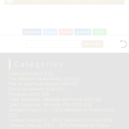
Facebook
Twitter
Pocket
LinkedIn
LINE
Rechercher :
Catégories
Saké japonais
(1 911)
Prix Alliance Gastronomie 2026
(1)
Prix du Jury Kura Master 2026
(9)
Prix d’excellence 2026
(30)
Finalistes 2026
(55)
Saké Sparkling : Médaille de Platine 2026
(5)
Saké Sparkling : Médaille d’Or 2026
(11)
Junmai Daiginjo (1 – 35%) Médaille de Platine 2026
(12)
Junmai Daiginjo (1 – 35%) Médaille d’Or 2026
(29)
Junmai Daiginjo (36% – 50%) Médaille de Platine