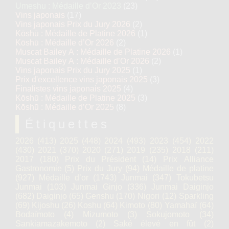
Umeshu : Médaille d’Or 2023
(23)
Vins japonais
(17)
Vins japonais Prix du Jury 2026
(2)
Kōshū : Médaille de Platine 2026
(1)
Kōshū : Médaille d’Or 2026
(2)
Muscat Bailey A : Médaille de Platine 2026
(1)
Muscat Bailey A : Médaille d’Or 2026
(2)
Vins japonais Prix du Jury 2025
(1)
Prix d'excellence vins japonais 2025
(3)
Finalistes vins japonais 2025
(4)
Kōshū : Médaille de Platine 2025
(3)
Kōshū : Médaille d’Or 2025
(8)
Étiquettes
2026
(413)
2025
(448)
2024
(493)
2023
(454)
2022
(430)
2021
(370)
2020
(271)
2019
(235)
2018
(211)
2017
(180)
Prix du Président
(14)
Prix Alliance
Gastronomie
(5)
Prix du Jury
(94)
Médaille de platine
(927)
Médaille d’or
(1743)
Junmai
(347)
Tokubetsu
Junmai
(103)
Junmai Ginjo
(336)
Junmai Daiginjo
(682)
Daiginjo
(65)
Genshu
(170)
Nigori
(12)
Sparkling
(69)
Kijoshu
(26)
Koshu
(64)
Kimoto
(80)
Yamahaï
(64)
Bodaïmoto
(4)
Mizumoto
(3)
Sokujomoto
(34)
Sankiamazakemoto
(2)
Saké élevé en fût
(2)