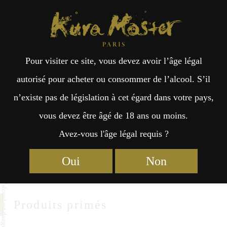
Kura Master Paris
Recherche
Kuramoto
Points de vente
Fr
日
長州酒造株式会社
Pour visiter ce site, vous devez avoir l’âge légal
an
本
autorisé pour acheter ou consommer de l’alcool. S’il
CHOSHU SAKE BREWERY CORP.
n’existe pas de législation à cet égard dans votre pays,
çai
語
72 Yoshika, Kikugawa-cho, Shimonoseki-city
vous devez être âgé de 18 ans ou moins.
Yamaguchi 750-0316
Avez-vous l'âge légal requis ?
s
https://choshusake.com/
Oui
Non
Produits primés