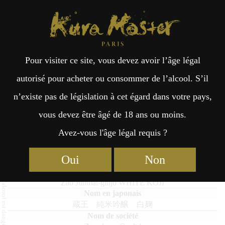
Kura Master Paris
Recherche
Kuramoto
Points de vente
Fr
日
Pour visiter ce site, vous devez avoir l’âge légal
an
本
Zao Junmai-ginjo WHITE KOJI
autorisé pour acheter ou consommer de l’alcool. S’il
n’existe pas de législation à cet égard dans votre pays,
çai
語
vous devez être âgé de 18 ans ou moins.
Avez-vous l'âge légal requis ?
Prix d’excellence 2026
Finalistes 2026
s
Junmai (51 – 65%) Médaille de Platine 2026
Oui
Non
Zao Junmai-ginjo WHITE KOJI
蔵王 純米吟醸 白麹