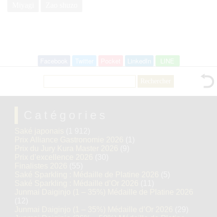
Miyagi
Zao shuzo
Facebook
Twitter
Pocket
LinkedIn
LINE
Rechercher :
Catégories
Saké japonais
(1 912)
Prix Alliance Gastronomie 2026
(1)
Prix du Jury Kura Master 2026
(9)
Prix d’excellence 2026
(30)
Finalistes 2026
(55)
Saké Sparkling : Médaille de Platine 2026
(5)
Saké Sparkling : Médaille d’Or 2026
(11)
Junmai Daiginjo (1 – 35%) Médaille de Platine 2026
(12)
Junmai Daiginjo (1 – 35%) Médaille d’Or 2026
(29)