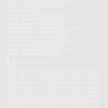
Umeshu : Médaille de Platine 2023
(11)
Umeshu : Médaille d’Or 2023
(23)
Vins japonais
(17)
Vins japonais Prix du Jury 2026
(2)
Kōshū : Médaille de Platine 2026
(1)
Kōshū : Médaille d’Or 2026
(2)
Muscat Bailey A : Médaille de Platine 2026
(1)
Muscat Bailey A : Médaille d’Or 2026
(2)
Vins japonais Prix du Jury 2025
(1)
Prix d'excellence vins japonais 2025
(3)
Finalistes vins japonais 2025
(4)
Kōshū : Médaille de Platine 2025
(3)
Kōshū : Médaille d’Or 2025
(8)
Étiquettes
2026
(414)
2025
(448)
2024
(493)
2023
(454)
2022
(430)
2021
(370)
2020
(271)
2019
(235)
2018
(211)
2017
(180)
Prix du Président
(14)
Prix Alliance
Gastronomie
(5)
Prix du Jury
(94)
Médaille de platine
(927)
Médaille d’or
(1744)
Junmai
(347)
Tokubetsu
Junmai
(103)
Junmai Ginjo
(337)
Junmai Daiginjo
(682)
Daiginjo
(65)
Genshu
(170)
Nigori
(12)
Sparkling
(69)
Kijoshu
(26)
Koshu
(64)
Kimoto
(80)
Yamahaï
(64)
Bodaïmoto
(4)
Mizumoto
(3)
Sokujomoto
(34)