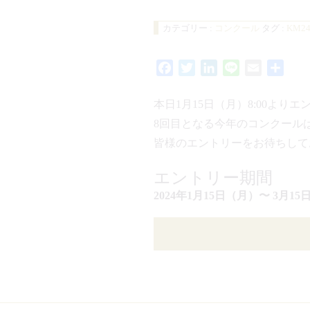
カテゴリー :
コンクール
タグ :
KM2
Facebook
Twitter
LinkedIn
Line
Email
共
有
本日1月15日（月）8:00より
8回目となる今年のコンクール
皆様のエントリーをお待ちして
エントリー期間
2024年1月15日（月）〜 3月1