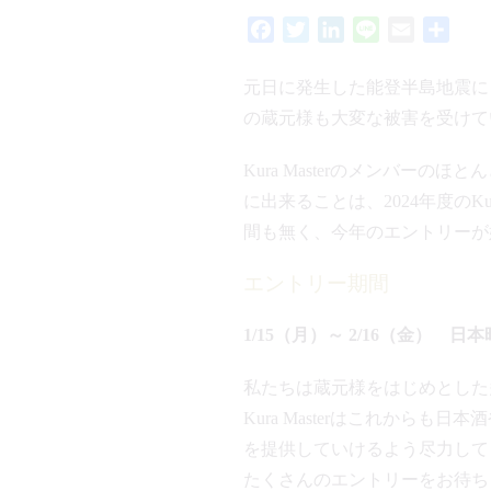
Facebook
Twitter
LinkedIn
Line
Email
共
有
元日に発生した能登半島地震に
の蔵元様も大変な被害を受けてい
Kura Masterのメンバー
に出来ることは、2024年度のK
間も無く、今年のエントリーが
エントリー期間
1/15（月）～ 2/16（金） 日
私たちは蔵元様をはじめとした
Kura Masterはこれか
を提供していけるよう尽力して
たくさんのエントリーをお待ち