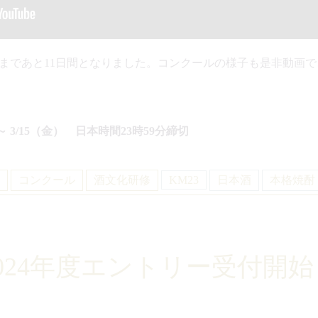
まであと11日間となりました。コンクールの様子も是非動画
 3/15（金） 日本時間23時59分締切
コンクール
酒文化研修
KM23
日本酒
本格焼酎
2024年度エントリー受付開始