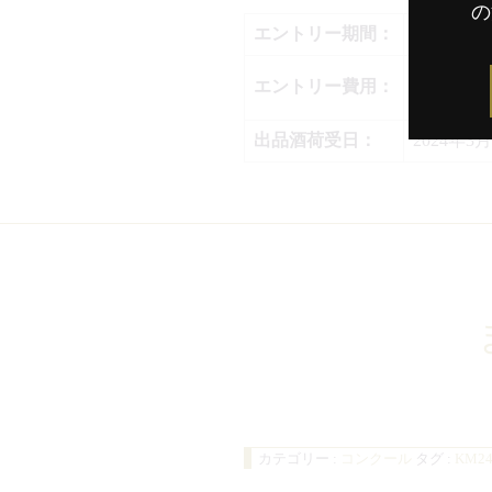
の
エントリー期間：
2024年1
日本酒、梅
エントリー費用：
本格焼酎・
出品酒荷受日：
2024年
カテゴリー :
コンクール
タグ :
KM2