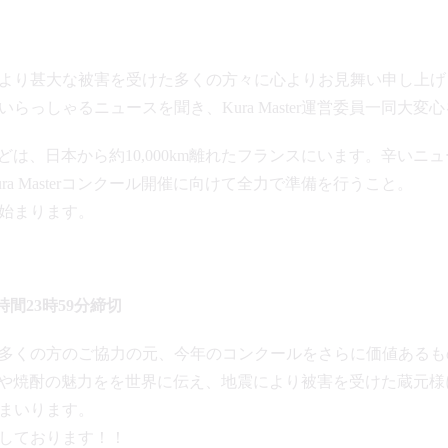
より甚大な被害を受けた多くの方々に心よりお見舞い申し上げ
らっしゃるニュースを聞き、Kura Master運営委員一同大変
のほとんどは、日本から約10,000km離れたフランスにいます。辛
ura Masterコンクール開催に向けて全力で準備を行うこと。
始まります。
本時間23時59分締切
多くの方のご協力の元、今年のコンクールをさらに価値あるも
らも日本酒や焼酎の魅力をを世界に伝え、地震により被害を受けた蔵
まいります。
しております！！