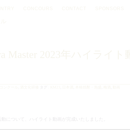
ENTRY
CONCOURS
CONTACT
SPONSORS
Français
日本語
ール
ra Master 2023年ハイライ
コンクール
,
酒文化研修
タグ :
KM23
,
日本酒
,
本格焼酎・泡盛
,
梅酒
,
動画
の1年間の活動について、ハイライト動画が完成いたしました。