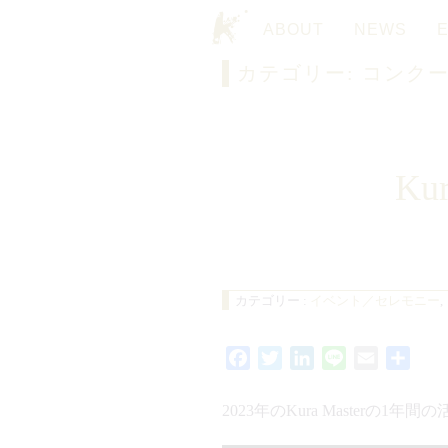
ABOUT
NEWS
カテゴリー:
コンク
TOP
Ku
カテゴリー :
イベント／セレモニー
,
Facebook
Twitter
LinkedIn
Line
Email
共
有
2023年のKura Master