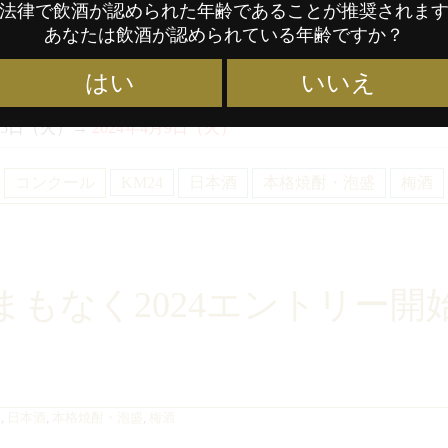
法律で飲酒が認められた年齢であることが推奨されま
月15日（月）〜 2月16日（金）→ 2024年1月15日（月）〜
3月15
あなたは飲酒が認められている年齢ですか？
酒 出品酒1銘酒あたり295ユーロ →
304ユーロ
はい
いいえ
泡盛 出品酒1銘酒あたり303ユーロ →
312ユーロ
3月5日（火）→
2024年4月9日（火）
コンクール
KM24
日本酒
本格焼酎・泡盛
梅酒
まもなく2024エントリー開
4
,
日本酒
,
本格焼酎・泡盛
,
梅酒