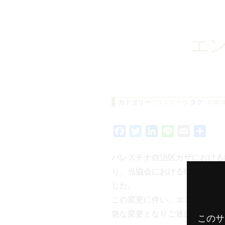
エ
カテゴリー :
コンクール
タグ :
KM2
Facebook
Twitter
LinkedIn
Line
Email
共
有
パレスチナ自治区ガザにおける
り、当協会における輸送ルート
した。
この変更に伴い、エントリー要
急な変更となりご迷惑をお掛け
このサ