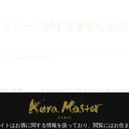
ントリーに関する重要なお知
4
,
日本酒
,
本格焼酎・泡盛
,
梅酒
紛争の影響により、海運会社がスエズ運河の利用を避ける航路
にも変更が生じ、輸送方法を海運から航空輸送へと切り替えざ
Kura Master Paris
項にいくつかの変更を加えさせていただきました。変更点は以
致しますが、何卒ご理解賜りますようお願い申し上げます。
イトはお酒に関する情報を扱っており、閲覧にはお住