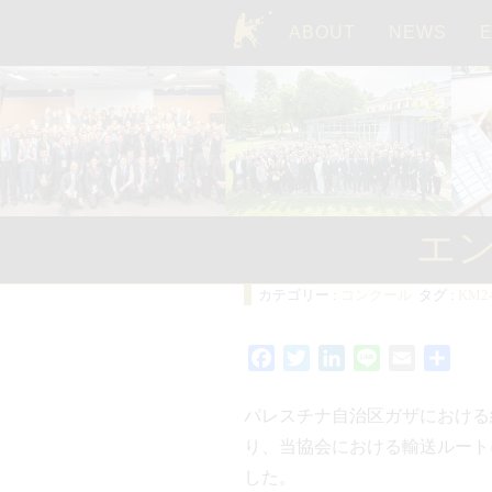
ABOUT
NEWS
TOP
エ
カテゴリー :
コンクール
タグ :
KM2
Facebook
Twitter
LinkedIn
Line
Email
共
有
パレスチナ自治区ガザにおける
り、当協会における輸送ルート
した。