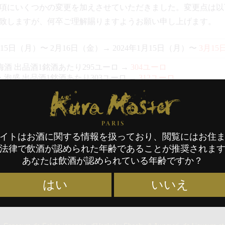
項にいくつかの変更を加えさせていただきました。変更点は以
致しますが、何卒ご理解賜りますようお願い申し上げます。
月15日（月）〜 2月16日（金）→ 2024年1月15日（月）〜
3月15
酒 出品酒1銘酒あたり295ユーロ →
304ユーロ
泡盛 出品酒1銘酒あたり303ユーロ →
312ユーロ
Kura Master Paris
3月5日（火）→
2024年4月9日（火）
コンクール
KM24
日本酒
本格焼酎・泡盛
梅酒
イトはお酒に関する情報を扱っており、閲覧にはお住
法律で飲酒が認められた年齢であることが推奨されま
あなたは飲酒が認められている年齢ですか？
はい
いいえ