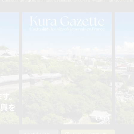
】
Concours de Sakés japonais, d’Honkaku Shochu & Awamori, de Liqueurs et 