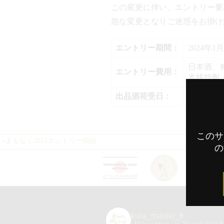
この変更に伴い、エントリー要
急な変更となりご迷惑をお掛け
エントリー期間：
2024年1
日本酒、梅
エントリー費用：
本格焼酎・
出品酒荷受日：
2024年
このサ
«
まもなく2024エントリー開始
の
kura_master_fr