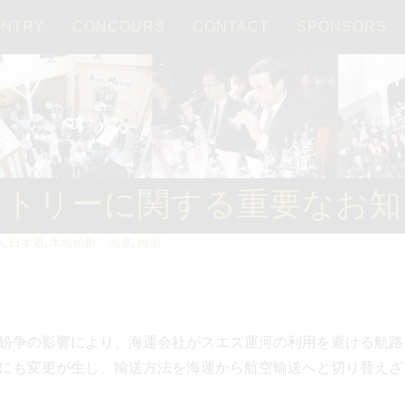
ENTRY
CONCOURS
CONTACT
SPONSORS
日本語
ントリーに関する重要なお知
4
,
日本酒
,
本格焼酎・泡盛
,
梅酒
紛争の影響により、海運会社がスエズ運河の利用を避ける航路
にも変更が生じ、輸送方法を海運から航空輸送へと切り替えざ