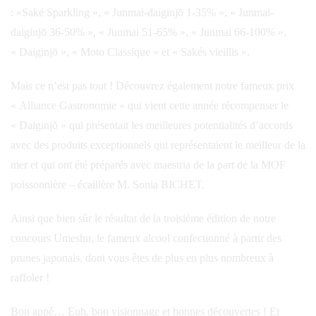
: »Saké Sparkling », « Junmai-daiginjō 1-35% », « Junmai-
daiginjō 36-50% », « Junmai 51-65% », « Junmai 66-100% »,
« Daiginjō », « Moto Classique » et « Sakés vieillis ».
Mais ce n’est pas tout ! Découvrez également notre fameux prix
« Alliance Gastronomie » qui vient cette année récompenser le
« Daiginjō » qui présentait les meilleures potentialités d’accords
avec des produits exceptionnels qui représentaient le meilleur de la
mer et qui ont été préparés avec maestria de la part de la MOF
poissonnière – écaillère M. Sonia BICHET.
Ainsi que bien sûr le résultat de la troisième édition de notre
concours Umeshu, le fameux alcool confectionné à partir des
prunes japonais, dont vous êtes de plus en plus nombreux à
raffoler !
Bon appé… Euh, bon visionnage et bonnes découvertes ! Et