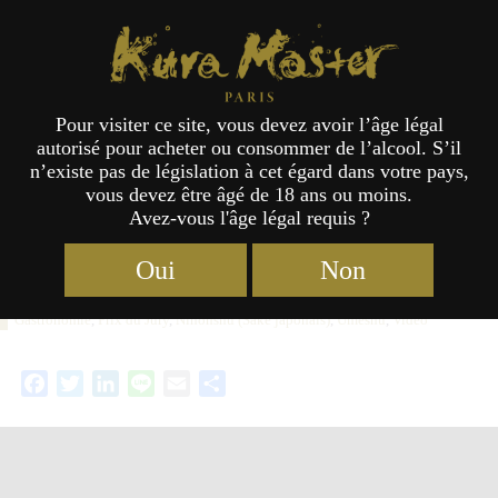
Kura Master Paris
Pour visiter ce site, vous devez avoir l’âge légal
autorisé pour acheter ou consommer de l’alcool. S’il
Annonce des résultats des
n’existe pas de législation à cet égard dans votre pays,
vous devez être âgé de 18 ans ou moins.
Concours « Saké » et « Umeshu »
Avez-vous l'âge légal requis ?
2025
Oui
Non
Catégories :
Concours
Étiquettes :
2025
,
Prix Alliance
10/06/2025
Gastronomie
,
Prix du Jury
,
Nihonshu (Saké japonais)
,
Uméshu
,
Vidéo
Facebook
Twitter
LinkedIn
Line
Email
Partager