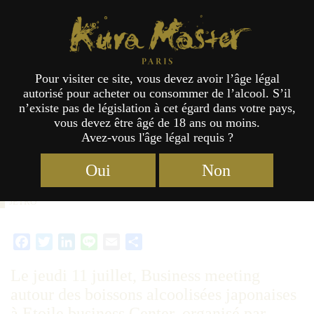
Étiquette :
2019
Kura Master Paris
Pour visiter ce site, vous devez avoir l’âge légal
Business meeting autour des sakés
autorisé pour acheter ou consommer de l’alcool. S’il
n’existe pas de législation à cet égard dans votre pays,
Kura Master 2019
vous devez être âgé de 18 ans ou moins.
Avez-vous l'âge légal requis ?
Oui
Non
Catégories :
Activité
,
Actualités
Étiquettes :
2019
,
Jury
,
15/08/2019
JETRO
Facebook
Twitter
LinkedIn
Line
Email
Partager
Le jeudi 11 juillet, Business meeting
autour des boissons alcoolisées japonaises
à Etoile business Center, organisé par