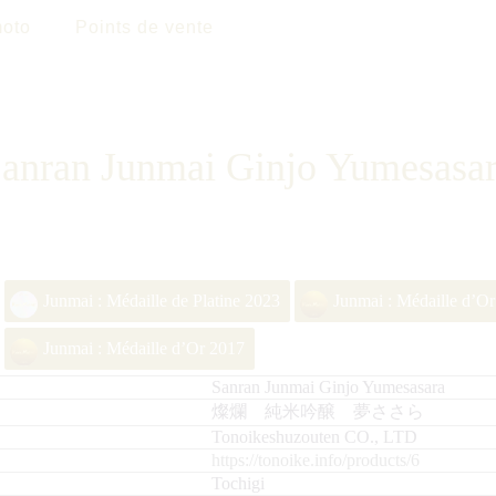
oto
Points de vente
anran Junmai Ginjo Yumesasa
Junmai : Médaille de Platine 2023
Junmai : Médaille d’O
Junmai : Médaille d’Or 2017
Sanran Junmai Ginjo Yumesasara
燦爛 純米吟醸 夢ささら
Tonoikeshuzouten CO., LTD
https://tonoike.info/products/6
Tochigi