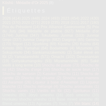
Kōshū : Médaille d’Or 2025
(8)
Étiquettes
2026
(414)
2025
(448)
2024
(493)
2023
(454)
2022
(430)
2021
(370)
2020
(271)
2019
(235)
2018
(211)
2017
(180)
Prix du Président
(14)
Prix Alliance Gastronomie
(5)
Prix
du Jury
(94)
Médaille de platine
(927)
Médaille d’or
(1744)
Junmai
(347)
Tokubetsu Junmai
(103)
Junmai
Ginjo
(337)
Junmai Daiginjo
(682)
Daiginjo
(65)
Genshu
(170)
Nigori
(12)
Sparkling
(69)
Kijoshu
(26)
Koshu
(64)
Kimoto
(80)
Yamahaï
(64)
Bodaïmoto
(4)
Mizumoto
(3)
Sokujomoto
(34)
Sankiamazakemoto
(2)
Saké élevé en
fût
(2)
Yamadanishiki
(571)
Omachi
(102)
Dewasansan
(19)
Gohyakumangoku
(93)
Miyamanishiki
(65)
Saké
vieilli à long terme
(10)
Shochu de patate
(73)
Shochu de
riz
(42)
Shochu d'orge
(59)
Shochu de sucre brun
(17)
Shochu de sarrasin
(2)
Kasutori Shochu
(11)
Shochu de
carotte
(2)
Shochu de sésame
(2)
Shochu aux marrons
(1)
Awamori
(26)
Liqueur à base d'Awamori
(1)
Liqueur
blanche
(1)
Shochu mélangé
(4)
Shochu aromatisés
(1)
Shochu variés
(1)
Vieillis en fût
(32)
Spiritueux
(11)
Umeshu
(80)
Jōryū umeshu
(16)
Jōzō umeshu
(33)
Honkaku shochu umeshu
(13)
Base mixed umeshu
(6)
Blend umeshu
(13)
Agrumes
(7)
Yuzu
(7)
Vin blanc
(14)