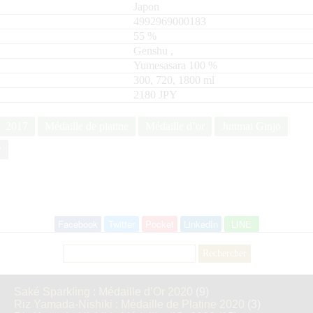
Japon
4992969000183
55
%
Genshu
,
Yumesasara
100
300, 720, 1800
ml
2180 JPY
2017
Médaille de platine
Médaille d’or
Junmai Ginjo
y
Facebook
Twitter
Pocket
LinkedIn
LINE
Rechercher :
Saké Sparkling : Médaille d’Or 2020
(9)
Riz Yamada-Nishiki : Médaille de Platine 2020
(3)