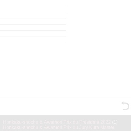
Honkaku-shochu & Awamori Prix du Président 2022
(1)
Honkaku-shochu & Awamori Prix du Jury Kura Master