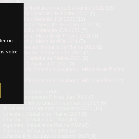
2021
(6)
Top 13 des Honkaku-shochu & Awamori 2021
(13)
Imo Shochu : Médaille de Platine 2021
(6)
Imo Shochu : Médaille d’Or 2021
(11)
Kome Shochu : Médaille de Platine 2021
(4)
Kome Shochu : Médaille d’Or 2021
(7)
Mugi Shochu : Médaille de Platine 2021
(3)
ter ou
Mugi Shochu : Médaille d’Or 2021
(5)
Kokuto Shochu : Médaille de Platine 2021
(2)
ns votre
Kokuto Shochu : Médaille d’Or 2021
(2)
Awamori : Médaille de Platine 2021
(2)
Awamori : Médaille d’Or 2021
(3)
Vieillis en fût (Shochu & Awamori) : Médaille de Platine
2021
(3)
Vieillis en fût (Shochu & Awamori) : Médaille d’Or 2021
(6)
Liqueurs japonaises
(88)
Liqueurs japonaises Prix du Jury 2026
(2)
Prix d’excellence Liqueurs japonaises 2026
(6)
Finalistes des Liqueurs japonaises 2026
(10)
Umeshu : Médaille de Platine 2026
(5)
Umeshu : Médaille d’Or 2026
(11)
Agrumes : Médaille de Platine 2026
(2)
Agrumes : Médaille d’Or 2026
(5)
Umeshu Prix du Jury Kura Master 2025
(1)