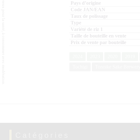
L'abus d'alcool est dangereux pour la santé, à consommer avec modération.
2024
2023
2020
2019
Tochigi
Tonoike Sake Brewer
Catégories