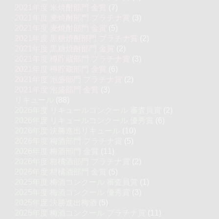
2021年度 米焼酎部門 金賞
(7)
2021年度 麦焼酎部門 プラチナ賞
(3)
2021年度 麦焼酎部門 金賞
(5)
2021年度 黒糖焼酎部門 プラチナ賞
(2)
2021年度 黒糖焼酎部門 金賞
(2)
2021年度 樽貯蔵部門 プラチナ賞
(3)
2021年度 樽貯蔵部門 金賞
(6)
2021年度 泡盛部門 プラチナ賞
(2)
2021年度 泡盛部門 金賞
(3)
リキュール
(88)
2026年度 リキュールコンクール 審査員賞
(2)
2026年度 リキュールコンクール 優秀賞
(6)
2026年度 決勝進出リキュール
(10)
2026年度 梅酒部門 プラチナ賞
(5)
2026年度 梅酒部門 金賞
(11)
2026年度 柑橘酒部門 プラチナ賞
(2)
2026年度 柑橘酒部門 金賞
(5)
2025年度 梅酒コンクール 審査員賞
(1)
2025年度 梅酒コンクール 優秀賞
(3)
2025年度 決勝進出梅酒
(5)
2025年度 梅酒コンクール プラチナ賞
(11)