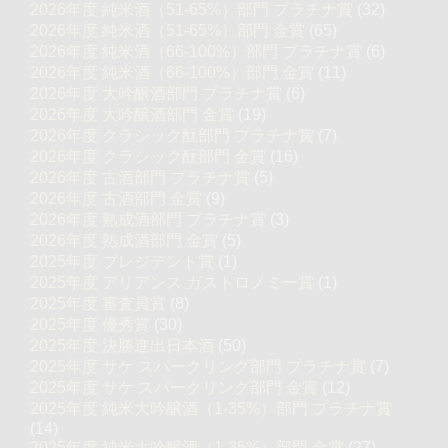
2026年度 純米酒（51-65%）部門 プラチナ賞
(32)
2026年度 純米酒（51-65%）部門 金賞
(65)
2026年度 純米酒（66-100%）部門 プラチナ賞
(6)
2026年度 純米酒（66-100%）部門 金賞
(11)
2026年度 大吟醸酒部門 プラチナ賞
(6)
2026年度 大吟醸酒部門 金賞
(19)
2026年度 クラシック酛部門 プラチナ賞
(7)
2026年度 クラシック酛部門 金賞
(16)
2026年度 古酒部門 プラチナ賞
(5)
2026年度 古酒部門 金賞
(9)
2026年度 熟成酒部門 プラチナ賞
(3)
2026年度 熟成酒部門 金賞
(5)
2025年度 プレジデント賞
(1)
2025年度 アリアンス ガストロノミー賞
(1)
2025年度 審査員賞
(8)
2025年度 優秀賞
(30)
2025年度 決勝進出日本酒
(50)
2025年度 サケ スパークリング部門 プラチナ賞
(7)
2025年度 サケ スパークリング部門 金賞
(12)
2025年度 純米大吟醸酒（1-35%）部門 プラチナ賞
(14)
2025年度 純米大吟醸酒（1-35%）部門 金賞
(27)