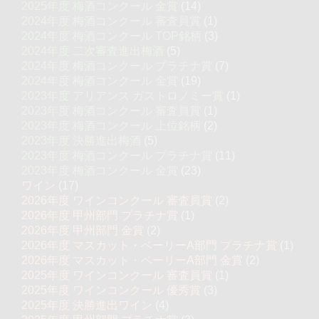
2025年度 梅酒コンクール 金賞
(14)
2024年度 梅酒コンクール 審査員賞
(1)
2024年度 梅酒コンクール TOP銘柄
(3)
2024年度 二次審査進出梅酒
(5)
2024年度 梅酒コンクール プラチナ賞
(7)
2024年度 梅酒コンクール 金賞
(19)
2023年度 アリアンス ガストロノミー賞
(1)
2023年度 梅酒コンクール 審査員賞
(1)
2023年度 梅酒コンクール 上位銘柄
(2)
2023年度 決勝進出梅酒
(5)
2023年度 梅酒コンクール プラチナ賞
(11)
2023年度 梅酒コンクール 金賞
(23)
ワイン
(17)
2026年度 ワインコンクール 審査員賞
(2)
2026年度 甲州部門 プラチナ賞
(1)
2026年度 甲州部門 金賞
(2)
2026年度 マスカット・ベーリーA部門 プラチナ賞
(1)
2026年度 マスカット・ベーリーA部門 金賞
(2)
2025年度 ワインコンクール 審査員賞
(1)
2025年度 ワインコンクール 優秀賞
(3)
2025年度 決勝進出ワイン
(4)