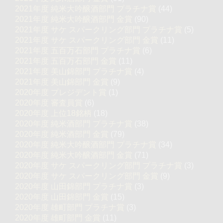
2021年度 純米大吟醸酒部門 プラチナ賞
(44)
2021年度 純米大吟醸酒部門 金賞
(90)
2021年度 サケ スパークリング部門 プラチナ賞
(5)
2021年度 サケ スパークリング部門 金賞
(11)
2021年度 五百万石部門 プラチナ賞
(6)
2021年度 五百万石部門 金賞
(11)
2021年度 美山錦部門 プラチナ賞
(4)
2021年度 美山錦部門 金賞
(9)
2020年度 プレジデント賞
(1)
2020年度 審査員賞
(6)
2020年度 上位18銘柄
(18)
2020年度 純米酒部門 プラチナ賞
(38)
2020年度 純米酒部門 金賞
(79)
2020年度 純米大吟醸酒部門 プラチナ賞
(34)
2020年度 純米大吟醸酒部門 金賞
(71)
2020年度 サケ スパークリング部門 プラチナ賞
(3)
2020年度 サケ スパークリング部門 金賞
(9)
2020年度 山田錦部門 プラチナ賞
(3)
2020年度 山田錦部門 金賞
(15)
2020年度 雄町部門 プラチナ賞
(3)
2020年度 雄町部門 金賞
(11)