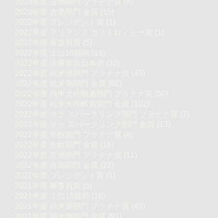
2023年度 古酒部門 プラチナ賞
(8)
2023年度 古酒部門 金賞
(15)
2022年度 プレジデント賞
(1)
2022年度 アリアンス ガストロノミー賞
(1)
2022年度 審査員賞
(5)
2022年度 上位16銘柄
(16)
2022年度 決勝進出日本酒
(32)
2022年度 純米酒部門 プラチナ賞
(45)
2022年度 純米酒部門 金賞
(92)
2022年度 純米大吟醸酒部門 プラチナ賞
(50)
2022年度 純米大吟醸酒部門 金賞
(102)
2022年度 サケ スパークリング部門 プラチナ賞
(7)
2022年度 サケ スパークリング部門 金賞
(13)
2022年度 生酛部門 プラチナ賞
(8)
2022年度 生酛部門 金賞
(16)
2022年度 古酒部門 プラチナ賞
(11)
2022年度 古酒部門 金賞
(22)
2021年度 プレジデント賞
(1)
2021年度 審査員賞
(5)
2021年度 上位16銘柄
(16)
2021年度 純米酒部門 プラチナ賞
(45)
2021年度 純米酒部門 金賞
(91)