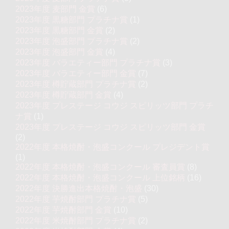
2023年度 麦部門 金賞
(6)
2023年度 黒糖部門 プラチナ賞
(1)
2023年度 黒糖部門 金賞
(2)
2023年度 泡盛部門 プラチナ賞
(2)
2023年度 泡盛部門 金賞
(4)
2023年度 バラエティー部門 プラチナ賞
(3)
2023年度 バラエティー部門 金賞
(7)
2023年度 樽貯蔵部門 プラチナ賞
(2)
2023年度 樽貯蔵部門 金賞
(4)
2023年度 プレステージ コウジ スピリッツ部門 プラチ
ナ賞
(1)
2023年度 プレステージ コウジ スピリッツ部門 金賞
(2)
2022年度 本格焼酎・泡盛コンクール プレジデント賞
(1)
2022年度 本格焼酎・泡盛コンクール 審査員賞
(8)
2022年度 本格焼酎・泡盛コンクール 上位銘柄
(16)
2022年度 決勝進出本格焼酎・泡盛
(30)
2022年度 芋焼酎部門 プラチナ賞
(5)
2022年度 芋焼酎部門 金賞
(10)
2022年度 米焼酎部門 プラチナ賞
(2)