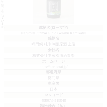
で
禁
じ
ら
れ
て
い
ま
す。
Narutotai Junmai Ginjo Genshu Kamikatsu
鳴門鯛 純米吟醸原酒 上勝
株式会社本家松浦酒造場
https://narutotai.jp/
徳島県
日本
4990734119948