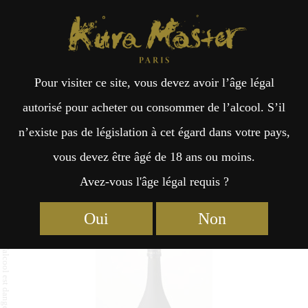
Kura Master Paris
Recherche
Kuramoto
Points de vente
Fr
日
Pour visiter ce site, vous devez avoir l’âge légal
an
本
Narutotai Junmai Ginjo Genshu
autorisé pour acheter ou consommer de l’alcool. S’il
Kamikatsu
n’existe pas de législation à cet égard dans votre pays,
çai
語
vous devez être âgé de 18 ans ou moins.
Avez-vous l'âge légal requis ?
s
Junmai : Médaille d’Or 2022
Oui
Non