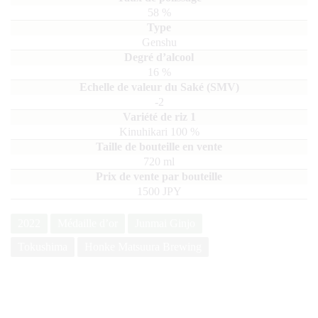
58
%
Genshu
16
%
-2
Kinuhikari
100
720
ml
1500 JPY
2022
Médaille d’or
Junmai Ginjo
Tokushima
Honke Matsuura Brewing