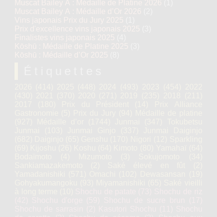
Muscat Bailey A : Médaille de Platine 2026
(1)
Muscat Bailey A : Médaille d’Or 2026
(2)
Vins japonais Prix du Jury 2025
(1)
Prix d'excellence vins japonais 2025
(3)
Finalistes vins japonais 2025
(4)
Kōshū : Médaille de Platine 2025
(3)
Kōshū : Médaille d’Or 2025
(8)
Étiquettes
2026
(414)
2025
(448)
2024
(493)
2023
(454)
2022
(430)
2021
(370)
2020
(271)
2019
(235)
2018
(211)
2017
(180)
Prix du Président
(14)
Prix Alliance
Gastronomie
(5)
Prix du Jury
(94)
Médaille de platine
(927)
Médaille d’or
(1744)
Junmai
(347)
Tokubetsu
Junmai
(103)
Junmai Ginjo
(337)
Junmai Daiginjo
(682)
Daiginjo
(65)
Genshu
(170)
Nigori
(12)
Sparkling
(69)
Kijoshu
(26)
Koshu
(64)
Kimoto
(80)
Yamahaï
(64)
Bodaïmoto
(4)
Mizumoto
(3)
Sokujomoto
(34)
Sankiamazakemoto
(2)
Saké élevé en fût
(2)
Yamadanishiki
(571)
Omachi
(102)
Dewasansan
(19)
Gohyakumangoku
(93)
Miyamanishiki
(65)
Saké vieilli
à long terme
(10)
Shochu de patate
(73)
Shochu de riz
(42)
Shochu d'orge
(59)
Shochu de sucre brun
(17)
Shochu de sarrasin
(2)
Kasutori Shochu
(11)
Shochu