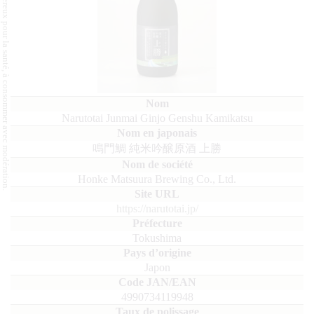
L'abus d'alcool est dangereux pour la santé, à consommer avec modération.
Narutotai Junmai Ginjo Genshu Kamikatsu
鳴門鯛 純米吟醸原酒 上勝
Honke Matsuura Brewing Co., Ltd.
https://narutotai.jp/
Tokushima
Japon
4990734119948