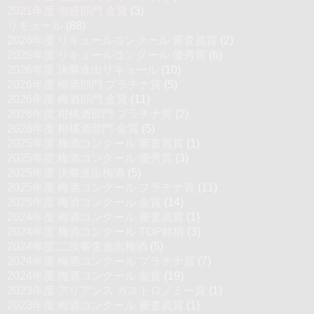
2021年度 泡盛部門 金賞
(3)
リキュール
(88)
2026年度 リキュールコンクール 審査員賞
(2)
2026年度 リキュールコンクール 優秀賞
(6)
2026年度 決勝進出リキュール
(10)
2026年度 梅酒部門 プラチナ賞
(5)
2026年度 梅酒部門 金賞
(11)
2026年度 柑橘酒部門 プラチナ賞
(2)
2026年度 柑橘酒部門 金賞
(5)
2025年度 梅酒コンクール 審査員賞
(1)
2025年度 梅酒コンクール 優秀賞
(3)
2025年度 決勝進出梅酒
(5)
2025年度 梅酒コンクール プラチナ賞
(11)
2025年度 梅酒コンクール 金賞
(14)
2024年度 梅酒コンクール 審査員賞
(1)
2024年度 梅酒コンクール TOP銘柄
(3)
2024年度 二次審査進出梅酒
(5)
2024年度 梅酒コンクール プラチナ賞
(7)
2024年度 梅酒コンクール 金賞
(19)
2023年度 アリアンス ガストロノミー賞
(1)
2023年度 梅酒コンクール 審査員賞
(1)