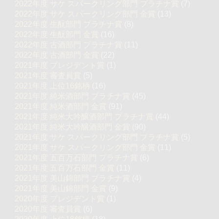
2022年度 サケ スパークリング部門 プラチナ賞
(7)
2022年度 サケ スパークリング部門 金賞
(13)
2022年度 生酛部門 プラチナ賞
(8)
2022年度 生酛部門 金賞
(16)
2022年度 古酒部門 プラチナ賞
(11)
2022年度 古酒部門 金賞
(22)
2021年度 プレジデント賞
(1)
2021年度 審査員賞
(5)
2021年度 上位16銘柄
(16)
2021年度 純米酒部門 プラチナ賞
(45)
2021年度 純米酒部門 金賞
(91)
2021年度 純米大吟醸酒部門 プラチナ賞
(44)
2021年度 純米大吟醸酒部門 金賞
(90)
2021年度 サケ スパークリング部門 プラチナ賞
(5)
2021年度 サケ スパークリング部門 金賞
(11)
2021年度 五百万石部門 プラチナ賞
(6)
2021年度 五百万石部門 金賞
(11)
2021年度 美山錦部門 プラチナ賞
(4)
2021年度 美山錦部門 金賞
(9)
2020年度 プレジデント賞
(1)
2020年度 審査員賞
(6)