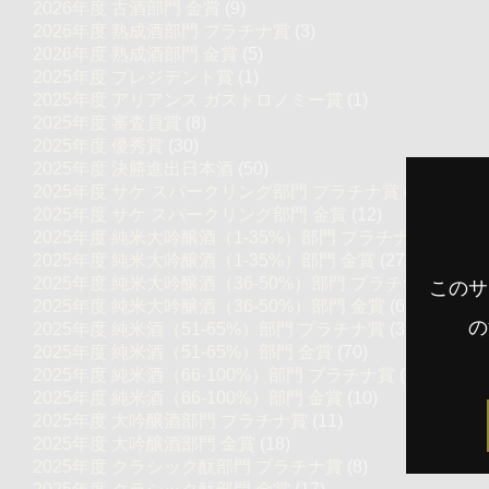
2026年度 古酒部門 金賞
(9)
2026年度 熟成酒部門 プラチナ賞
(3)
2026年度 熟成酒部門 金賞
(5)
2025年度 プレジデント賞
(1)
2025年度 アリアンス ガストロノミー賞
(1)
2025年度 審査員賞
(8)
2025年度 優秀賞
(30)
2025年度 決勝進出日本酒
(50)
2025年度 サケ スパークリング部門 プラチナ賞
(7)
2025年度 サケ スパークリング部門 金賞
(12)
2025年度 純米大吟醸酒（1-35%）部門 プラチナ賞
(14)
2025年度 純米大吟醸酒（1-35%）部門 金賞
(27)
2025年度 純米大吟醸酒（36-50%）部門 プラチナ賞
(35)
このサ
2025年度 純米大吟醸酒（36-50%）部門 金賞
(69)
の
2025年度 純米酒（51-65%）部門 プラチナ賞
(35)
2025年度 純米酒（51-65%）部門 金賞
(70)
2025年度 純米酒（66-100%）部門 プラチナ賞
(6)
2025年度 純米酒（66-100%）部門 金賞
(10)
2025年度 大吟醸酒部門 プラチナ賞
(11)
2025年度 大吟醸酒部門 金賞
(18)
2025年度 クラシック酛部門 プラチナ賞
(8)