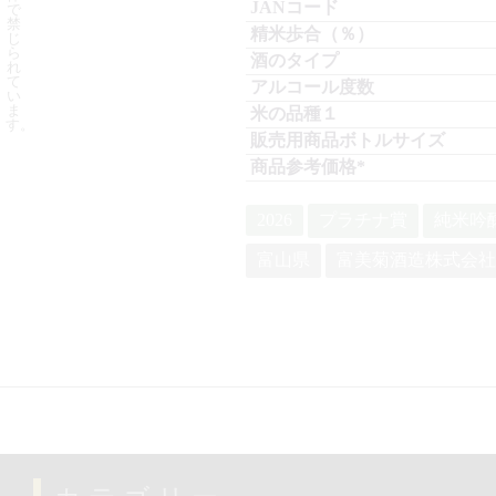
で
禁
じ
ら
れ
て
い
ま
す。
2026
プラチナ賞
純米吟
富山県
富美菊酒造株式会社