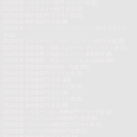
2023年度 バラエティー部門 プラチナ賞
(3)
2023年度 バラエティー部門 金賞
(7)
2023年度 樽貯蔵部門 プラチナ賞
(2)
2023年度 樽貯蔵部門 金賞
(4)
2023年度 プレステージ コウジ スピリッツ部門 プラチナ
賞
(1)
2023年度 プレステージ コウジ スピリッツ部門 金賞
(2)
2022年度 本格焼酎・泡盛コンクール プレジデント賞
(1)
2022年度 本格焼酎・泡盛コンクール 審査員賞
(8)
2022年度 本格焼酎・泡盛コンクール 上位銘柄
(16)
2022年度 決勝進出本格焼酎・泡盛
(30)
2022年度 芋焼酎部門 プラチナ賞
(5)
2022年度 芋焼酎部門 金賞
(10)
2022年度 米焼酎部門 プラチナ賞
(2)
2022年度 米焼酎部門 金賞
(4)
2022年度 麦焼酎部門 プラチナ賞
(5)
2022年度 麦焼酎部門 金賞
(9)
2022年度 バリエーション焼酎部門 プラチナ賞
(2)
2022年度 バリエーション焼酎部門 金賞
(4)
2022年度 フレーバー焼酎部門 プラチナ賞
(1)
2022年度 フレーバー焼酎部門 金賞
(1)