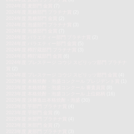
2024年度 麦部門 金賞
(7)
2024年度 黒糖部門 プラチナ賞
(2)
2024年度 黒糖部門 金賞
(2)
2024年度 泡盛部門 プラチナ賞
(3)
2024年度 泡盛部門 金賞
(7)
2024年度 バラエティー部門 プラチナ賞
(2)
2024年度 バラエティー部門 金賞
(5)
2024年度 樽貯蔵部門 プラチナ賞
(3)
2024年度 樽貯蔵部門 金賞
(6)
2024年度 プレステージ コウジ スピリッツ部門 プラチナ
賞
(2)
2024年度 プレステージ コウジ スピリッツ部門 金賞
(4)
2023年度 本格焼酎・泡盛コンクール プレジデント賞
(1)
2023年度 本格焼酎・泡盛コンクール 審査員賞
(8)
2023年度 本格焼酎・泡盛コンクール 上位銘柄
(16)
2023年度 決勝進出本格焼酎・泡盛
(30)
2023年度 芋部門 プラチナ賞
(4)
2023年度 芋部門 金賞
(9)
2023年度 米部門 プラチナ賞
(4)
2023年度 米部門 金賞
(7)
2023年度 麦部門 プラチナ賞
(3)