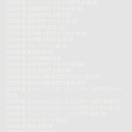
2020年度 サケ スパークリング部門 金賞
(9)
2020年度 山田錦部門 プラチナ賞
(3)
2020年度 山田錦部門 金賞
(15)
2020年度 雄町部門 プラチナ賞
(3)
2020年度 雄町部門 金賞
(11)
2020年度 出羽燦々部門 プラチナ賞
(3)
2020年度 出羽燦々部門 金賞
(3)
2019年度 プレジデント賞
(1)
2019年度 審査員賞
(4)
2019年度 上位14銘柄
(14)
2019年度 純米酒部門 プラチナ賞
(34)
2019年度 純米酒部門 金賞
(78)
2019年度 純米大吟醸酒部門 プラチナ賞
(32)
2019年度 純米大吟醸酒部門 金賞
(75)
2019年度 スパークリング・スタンダード部門 プラチナ
賞
(3)
2019年度 スパークリング・スタンダード部門 金賞
(7)
2019年度 スパークリング・ソフト部門 プラチナ賞
(3)
2019年度 スパークリング・ソフト部門 金賞
(3)
2018年度 プレジデント賞
(1)
2018年度 審査員賞
(3)