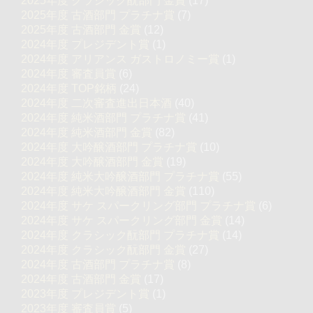
2025年度 クラシック酛部門 金賞
(17)
2025年度 古酒部門 プラチナ賞
(7)
2025年度 古酒部門 金賞
(12)
2024年度 プレジデント賞
(1)
2024年度 アリアンス ガストロノミー賞
(1)
2024年度 審査員賞
(6)
2024年度 TOP銘柄
(24)
2024年度 二次審査進出日本酒
(40)
2024年度 純米酒部門 プラチナ賞
(41)
2024年度 純米酒部門 金賞
(82)
2024年度 大吟醸酒部門 プラチナ賞
(10)
2024年度 大吟醸酒部門 金賞
(19)
2024年度 純米大吟醸酒部門 プラチナ賞
(55)
2024年度 純米大吟醸酒部門 金賞
(110)
2024年度 サケ スパークリング部門 プラチナ賞
(6)
2024年度 サケ スパークリング部門 金賞
(14)
2024年度 クラシック酛部門 プラチナ賞
(14)
2024年度 クラシック酛部門 金賞
(27)
2024年度 古酒部門 プラチナ賞
(8)
2024年度 古酒部門 金賞
(17)
2023年度 プレジデント賞
(1)
2023年度 審査員賞
(5)