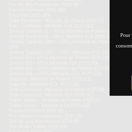
Prix du Jury Kura Master 2025
(8)
Prix d'excellence 2025
(30)
Finalistes 2025
(50)
Saké Sparkling : Médaille de Platine 2025
(7)
Saké Sparkling : Médaille d’Or 2025
(12)
Junmai Daiginjo (1 – 35%) Médaille de Platine 2025
(14)
Pour 
Junmai Daiginjo (1 – 35%) Médaille d’Or 2025
(27)
Junmai Daiginjo (36% – 50%) Médaille de Platine 2025
consomm
(35)
Junmai Daiginjo (36% – 50%) Médaille d’Or 2025
(69)
Junmai (51 – 65%) Médaille de Platine 2025
(35)
Junmai (51 – 65%) Médaille d’Or 2025
(70)
Junmai (66 – 100%) Médaille de Platine 2025
(6)
Junmai (66 – 100%) Médaille d’Or 2025
(10)
Daiginjo : Médaille de Platine 2025
(11)
Daiginjo : Médaille d’Or 2025
(18)
Moto Classique : Médaille de Platine 2025
(8)
Moto Classique : Médaille d’Or 2025
(17)
Sakés Vieillis : Médaille de Platine 2025
(7)
Sakés Vieillis : Médaille d’Or 2025
(12)
Prix du Président 2024
(1)
Prix Alliance Gastronomie 2024
(1)
Prix du Jury Kura Master 2024
(6)
Top 24 des Sakés 2024
(24)
Finalistes 2024
(40)