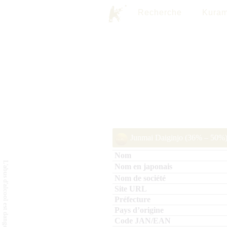
Recherche
Kuram
Junmai Daiginjo (36% – 50%)