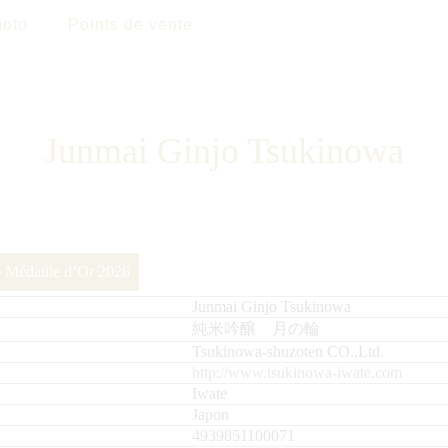
oto
Points de vente
Junmai Ginjo Tsukinowa
 Médaille d’Or 2026
Junmai Ginjo Tsukinowa
純米吟醸 月の輪
Tsukinowa-shuzoten CO.,Ltd.
http://www.tsukinowa-iwate.com
Iwate
Japon
4939851100071