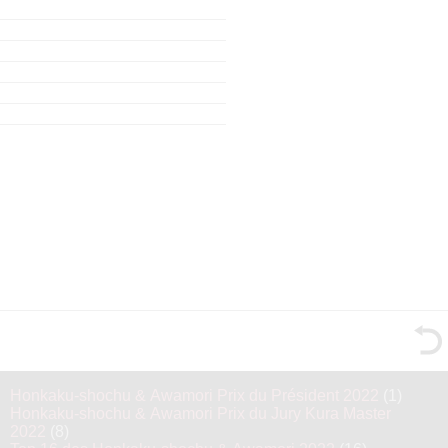
Honkaku-shochu & Awamori Prix du Président 2022
(1)
Honkaku-shochu & Awamori Prix du Jury Kura Master
2022
(8)