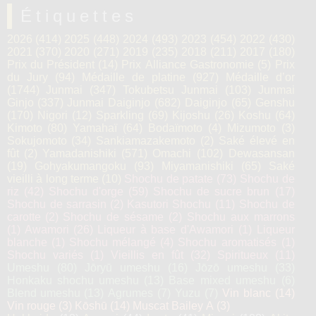
Étiquettes
2026
(414)
2025
(448)
2024
(493)
2023
(454)
2022
(430)
2021
(370)
2020
(271)
2019
(235)
2018
(211)
2017
(180)
Prix du Président
(14)
Prix Alliance Gastronomie
(5)
Prix
du Jury
(94)
Médaille de platine
(927)
Médaille d’or
(1744)
Junmai
(347)
Tokubetsu Junmai
(103)
Junmai
Ginjo
(337)
Junmai Daiginjo
(682)
Daiginjo
(65)
Genshu
(170)
Nigori
(12)
Sparkling
(69)
Kijoshu
(26)
Koshu
(64)
Kimoto
(80)
Yamahaï
(64)
Bodaïmoto
(4)
Mizumoto
(3)
Sokujomoto
(34)
Sankiamazakemoto
(2)
Saké élevé en
fût
(2)
Yamadanishiki
(571)
Omachi
(102)
Dewasansan
(19)
Gohyakumangoku
(93)
Miyamanishiki
(65)
Saké
vieilli à long terme
(10)
Shochu de patate
(73)
Shochu de
riz
(42)
Shochu d'orge
(59)
Shochu de sucre brun
(17)
Shochu de sarrasin
(2)
Kasutori Shochu
(11)
Shochu de
carotte
(2)
Shochu de sésame
(2)
Shochu aux marrons
(1)
Awamori
(26)
Liqueur à base d'Awamori
(1)
Liqueur
blanche
(1)
Shochu mélangé
(4)
Shochu aromatisés
(1)
Shochu variés
(1)
Vieillis en fût
(32)
Spiritueux
(11)
Umeshu
(80)
Jōryū umeshu
(16)
Jōzō umeshu
(33)
Honkaku shochu umeshu
(13)
Base mixed umeshu
(6)
Blend umeshu
(13)
Agrumes
(7)
Yuzu
(7)
Vin blanc
(14)
Vin rouge
(3)
Kōshū
(14)
Muscat Bailey A
(3)