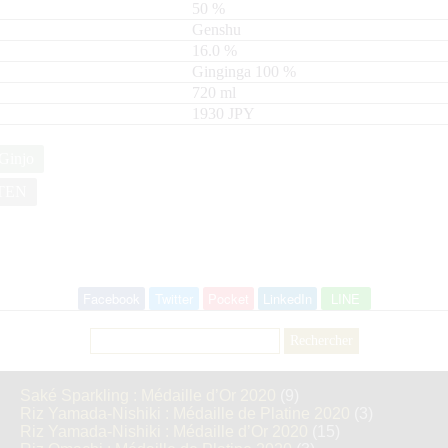
50
%
Genshu
16.0
%
Ginginga
100
720
ml
1930 JPY
Ginjo
TEN
Facebook
Twitter
Pocket
LinkedIn
LINE
Rechercher :
Saké Sparkling : Médaille d’Or 2020
(9)
Riz Yamada-Nishiki : Médaille de Platine 2020
(3)
Riz Yamada-Nishiki : Médaille d’Or 2020
(15)