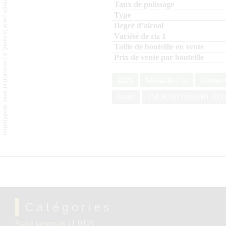
L'abus d'alcool est dangereux pour la santé, à consommer avec modération.
2026
Médaille d’or
Junmai 
Iwate
TSUKINOWASHUZO
Catégories
Saké japonais
(1 912)