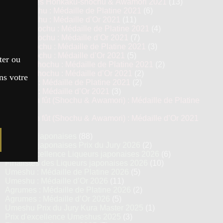
Top 13 des Honkaku-shochu & Awamori 2021
(13)
Imo Shochu : Médaille de Platine 2021
(6)
Imo Shochu : Médaille d’Or 2021
(11)
Kome Shochu : Médaille de Platine 2021
(4)
Kome Shochu : Médaille d’Or 2021
(7)
Mugi Shochu : Médaille de Platine 2021
(3)
Mugi Shochu : Médaille d’Or 2021
(5)
ter ou
Kokuto Shochu : Médaille de Platine 2021
(2)
Kokuto Shochu : Médaille d’Or 2021
(2)
ns votre
Awamori : Médaille de Platine 2021
(2)
Awamori : Médaille d’Or 2021
(3)
Vieillis en fût (Shochu & Awamori) : Médaille de Platine
2021
(3)
Vieillis en fût (Shochu & Awamori) : Médaille d’Or 2021
(6)
Liqueurs japonaises
(88)
Liqueurs japonaises Prix du Jury 2026
(2)
Prix d’excellence Liqueurs japonaises 2026
(6)
Finalistes des Liqueurs japonaises 2026
(10)
Umeshu : Médaille de Platine 2026
(5)
Umeshu : Médaille d’Or 2026
(11)
Agrumes : Médaille de Platine 2026
(2)
Agrumes : Médaille d’Or 2026
(5)
Umeshu Prix du Jury Kura Master 2025
(1)
Prix d'excellence Umeshus 2025
(3)