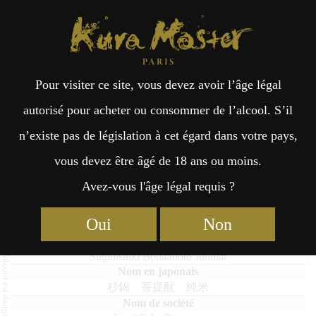
Kura Master Paris
Recherche
Kuramoto
Points de vente
Fr
日
Pour visiter ce site, vous devez avoir l’âge légal
an
本
Suginishiki Bodaimoto Junmai
autorisé pour acheter ou consommer de l’alcool. S’il
n’existe pas de législation à cet égard dans votre pays,
çai
語
vous devez être âgé de 18 ans ou moins.
Avez-vous l'âge légal requis ?
Moto Classique : Médaille d’Or 2023
s
Junmai : Médaille de Platine 2020
Oui
Non
Suginishiki Bodaimoto Junmai
杉錦 菩提酛 純米