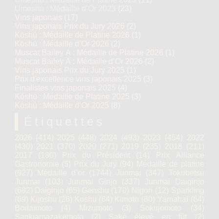
Umeshu : Médaille d’Or 2023
(23)
Vins japonais
(17)
Vins japonais Prix du Jury 2026
(2)
Kōshū : Médaille de Platine 2026
(1)
Kōshū : Médaille d’Or 2026
(2)
Muscat Bailey A : Médaille de Platine 2026
(1)
Muscat Bailey A : Médaille d’Or 2026
(2)
Vins japonais Prix du Jury 2025
(1)
Prix d'excellence vins japonais 2025
(3)
Finalistes vins japonais 2025
(4)
Kōshū : Médaille de Platine 2025
(3)
Kōshū : Médaille d’Or 2025
(8)
Étiquettes
2026
(414)
2025
(448)
2024
(493)
2023
(454)
2022
(430)
2021
(370)
2020
(271)
2019
(235)
2018
(211)
2017
(180)
Prix du Président
(14)
Prix Alliance
Gastronomie
(5)
Prix du Jury
(94)
Médaille de platine
(927)
Médaille d’or
(1744)
Junmai
(347)
Tokubetsu
Junmai
(103)
Junmai Ginjo
(337)
Junmai Daiginjo
(682)
Daiginjo
(65)
Genshu
(170)
Nigori
(12)
Sparkling
(69)
Kijoshu
(26)
Koshu
(64)
Kimoto
(80)
Yamahaï
(64)
Bodaïmoto
(4)
Mizumoto
(3)
Sokujomoto
(34)
Sankiamazakemoto
(2)
Saké élevé en fût
(2)