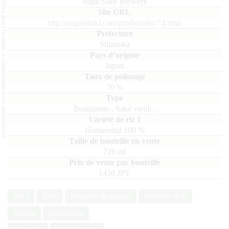
L'abus d'alcool est dangereux pour la santé, à consommer avec modération.
Sugii Sake Brewery
http://suginishiki.com/product-list/74.html
Shizuoka
Japon
70
%
Bodaïmoto
,
Saké vieilli
,
Homarefuji
100
720
ml
1430 JPY
2023
2020
Médaille de platine
Médaille d’or
Junmai
Bodaïmoto