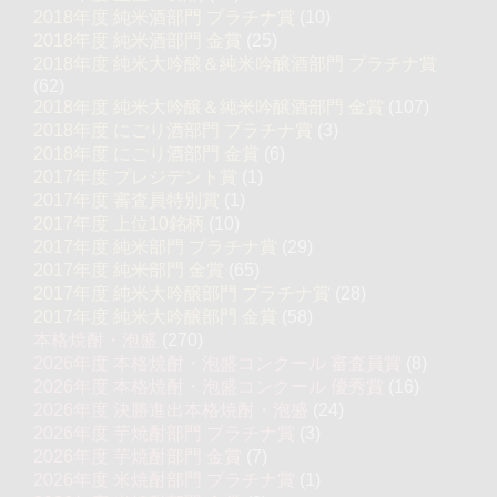
2018年度 純米酒部門 プラチナ賞
(10)
2018年度 純米酒部門 金賞
(25)
2018年度 純米大吟醸＆純米吟醸酒部門 プラチナ賞
(62)
2018年度 純米大吟醸＆純米吟醸酒部門 金賞
(107)
2018年度 にごり酒部門 プラチナ賞
(3)
2018年度 にごり酒部門 金賞
(6)
2017年度 プレジデント賞
(1)
2017年度 審査員特別賞
(1)
2017年度 上位10銘柄
(10)
2017年度 純米部門 プラチナ賞
(29)
2017年度 純米部門 金賞
(65)
2017年度 純米大吟醸部門 プラチナ賞
(28)
2017年度 純米大吟醸部門 金賞
(58)
本格焼酎・泡盛
(270)
2026年度 本格焼酎・泡盛コンクール 審査員賞
(8)
2026年度 本格焼酎・泡盛コンクール 優秀賞
(16)
2026年度 決勝進出本格焼酎・泡盛
(24)
2026年度 芋焼酎部門 プラチナ賞
(3)
2026年度 芋焼酎部門 金賞
(7)
2026年度 米焼酎部門 プラチナ賞
(1)