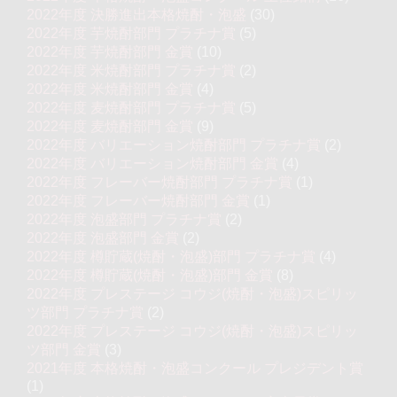
2022年度 決勝進出本格焼酎・泡盛
(30)
2022年度 芋焼酎部門 プラチナ賞
(5)
2022年度 芋焼酎部門 金賞
(10)
2022年度 米焼酎部門 プラチナ賞
(2)
2022年度 米焼酎部門 金賞
(4)
2022年度 麦焼酎部門 プラチナ賞
(5)
2022年度 麦焼酎部門 金賞
(9)
2022年度 バリエーション焼酎部門 プラチナ賞
(2)
2022年度 バリエーション焼酎部門 金賞
(4)
2022年度 フレーバー焼酎部門 プラチナ賞
(1)
2022年度 フレーバー焼酎部門 金賞
(1)
2022年度 泡盛部門 プラチナ賞
(2)
2022年度 泡盛部門 金賞
(2)
2022年度 樽貯蔵(焼酎・泡盛)部門 プラチナ賞
(4)
2022年度 樽貯蔵(焼酎・泡盛)部門 金賞
(8)
2022年度 プレステージ コウジ(焼酎・泡盛)スピリッ
ツ部門 プラチナ賞
(2)
2022年度 プレステージ コウジ(焼酎・泡盛)スピリッ
ツ部門 金賞
(3)
2021年度 本格焼酎・泡盛コンクール プレジデント賞
(1)