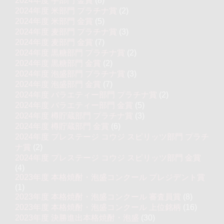
2024年度 芋部門 金賞
(8)
2024年度 米部門 プラチナ賞
(2)
2024年度 米部門 金賞
(5)
2024年度 麦部門 プラチナ賞
(3)
2024年度 麦部門 金賞
(7)
2024年度 黒糖部門 プラチナ賞
(2)
2024年度 黒糖部門 金賞
(2)
2024年度 泡盛部門 プラチナ賞
(3)
2024年度 泡盛部門 金賞
(7)
2024年度 バラエティー部門 プラチナ賞
(2)
2024年度 バラエティー部門 金賞
(5)
2024年度 樽貯蔵部門 プラチナ賞
(3)
2024年度 樽貯蔵部門 金賞
(6)
2024年度 プレステージ コウジ スピリッツ部門 プラチ
ナ賞
(2)
2024年度 プレステージ コウジ スピリッツ部門 金賞
(4)
2023年度 本格焼酎・泡盛コンクール プレジデント賞
(1)
2023年度 本格焼酎・泡盛コンクール 審査員賞
(8)
2023年度 本格焼酎・泡盛コンクール 上位銘柄
(16)
2023年度 決勝進出本格焼酎・泡盛
(30)