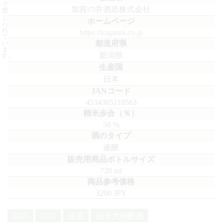
で
加賀の井酒造株式会社
禁
じ
ら
れ
https://kaganoi.co.jp
て
い
ま
新潟県
す。
日本
4534365110563
50
%
速醸
720
ml
3200 JPY
2025
2020
金賞
純米大吟醸酒