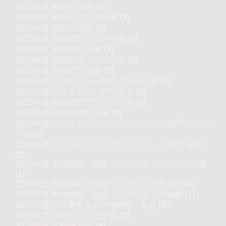
2025年度 米部門 金賞
(4)
2025年度 麦部門 プラチナ賞
(3)
2025年度 麦部門 金賞
(7)
2025年度 黒糖部門 プラチナ賞
(1)
2025年度 黒糖部門 金賞
(1)
2025年度 泡盛部門 プラチナ賞
(2)
2025年度 泡盛部門 金賞
(2)
2025年度 バラエティー部門 プラチナ賞
(2)
2025年度 バラエティー部門 金賞
(4)
2025年度 樽貯蔵部門 プラチナ賞
(3)
2025年度 樽貯蔵部門 金賞
(5)
2025年度 プレステージ コウジ スピリッツ部門 プラチ
ナ賞
(1)
2025年度 プレステージ コウジ スピリッツ部門 金賞
(3)
2024年度 本格焼酎・泡盛コンクール プレジデント賞
(1)
2024年度 本格焼酎・泡盛コンクール 審査員賞
(8)
2024年度 本格焼酎・泡盛コンクール TOP銘柄
(17)
2024年度 二次審査進出本格焼酎・泡盛
(30)
2024年度 芋部門 プラチナ賞
(4)