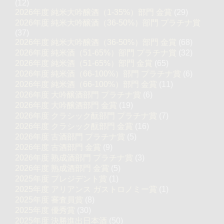
(12)
2026年度 純米大吟醸酒（1-35%）部門 金賞
(29)
2026年度 純米大吟醸酒（36-50%）部門 プラチナ賞
(37)
2026年度 純米大吟醸酒（36-50%）部門 金賞
(68)
2026年度 純米酒（51-65%）部門 プラチナ賞
(32)
2026年度 純米酒（51-65%）部門 金賞
(65)
2026年度 純米酒（66-100%）部門 プラチナ賞
(6)
2026年度 純米酒（66-100%）部門 金賞
(11)
2026年度 大吟醸酒部門 プラチナ賞
(6)
2026年度 大吟醸酒部門 金賞
(19)
2026年度 クラシック酛部門 プラチナ賞
(7)
2026年度 クラシック酛部門 金賞
(16)
2026年度 古酒部門 プラチナ賞
(5)
2026年度 古酒部門 金賞
(9)
2026年度 熟成酒部門 プラチナ賞
(3)
2026年度 熟成酒部門 金賞
(5)
2025年度 プレジデント賞
(1)
2025年度 アリアンス ガストロノミー賞
(1)
2025年度 審査員賞
(8)
2025年度 優秀賞
(30)
2025年度 決勝進出日本酒
(50)