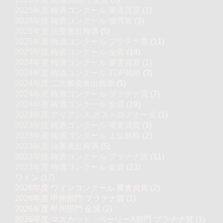
2025年度 梅酒コンクール 審査員賞
(1)
2025年度 梅酒コンクール 優秀賞
(3)
2025年度 決勝進出梅酒
(5)
2025年度 梅酒コンクール プラチナ賞
(11)
2025年度 梅酒コンクール 金賞
(14)
2024年度 梅酒コンクール 審査員賞
(1)
2024年度 梅酒コンクール TOP銘柄
(3)
2024年度 二次審査進出梅酒
(5)
2024年度 梅酒コンクール プラチナ賞
(7)
2024年度 梅酒コンクール 金賞
(19)
2023年度 アリアンス ガストロノミー賞
(1)
2023年度 梅酒コンクール 審査員賞
(1)
2023年度 梅酒コンクール 上位銘柄
(2)
2023年度 決勝進出梅酒
(5)
2023年度 梅酒コンクール プラチナ賞
(11)
2023年度 梅酒コンクール 金賞
(23)
ワイン
(17)
2026年度 ワインコンクール 審査員賞
(2)
2026年度 甲州部門 プラチナ賞
(1)
2026年度 甲州部門 金賞
(2)
2026年度 マスカット・ベーリーA部門 プラチナ賞
(1)