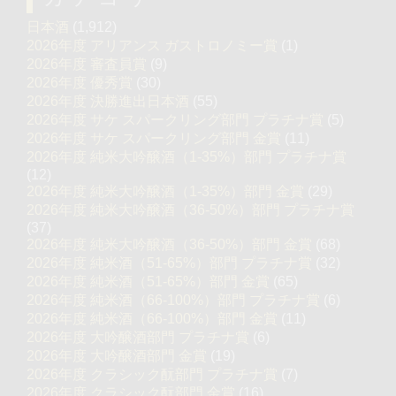
日本酒
(1,912)
2026年度 アリアンス ガストロノミー賞
(1)
2026年度 審査員賞
(9)
2026年度 優秀賞
(30)
2026年度 決勝進出日本酒
(55)
2026年度 サケ スパークリング部門 プラチナ賞
(5)
2026年度 サケ スパークリング部門 金賞
(11)
2026年度 純米大吟醸酒（1-35%）部門 プラチナ賞
(12)
2026年度 純米大吟醸酒（1-35%）部門 金賞
(29)
2026年度 純米大吟醸酒（36-50%）部門 プラチナ賞
(37)
2026年度 純米大吟醸酒（36-50%）部門 金賞
(68)
2026年度 純米酒（51-65%）部門 プラチナ賞
(32)
2026年度 純米酒（51-65%）部門 金賞
(65)
2026年度 純米酒（66-100%）部門 プラチナ賞
(6)
2026年度 純米酒（66-100%）部門 金賞
(11)
2026年度 大吟醸酒部門 プラチナ賞
(6)
2026年度 大吟醸酒部門 金賞
(19)
2026年度 クラシック酛部門 プラチナ賞
(7)
2026年度 クラシック酛部門 金賞
(16)