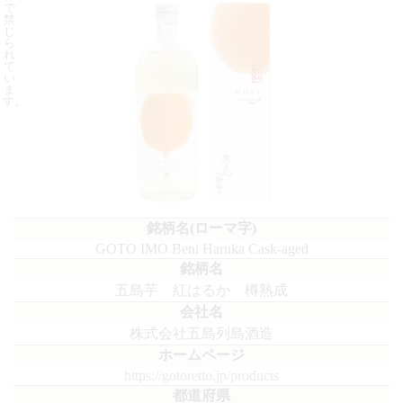
で
禁
じ
ら
れ
て
い
ま
す。
GOTO IMO Beni Haruka Cask-aged
五島芋 紅はるか 樽熟成
株式会社五島列島酒造
https://gotoretto.jp/products