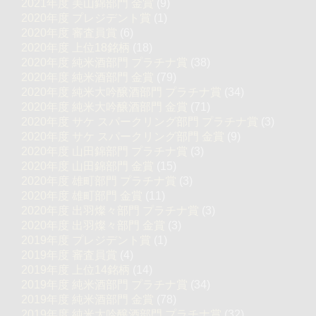
2021年度 美山錦部門 金賞
(9)
2020年度 プレジデント賞
(1)
2020年度 審査員賞
(6)
2020年度 上位18銘柄
(18)
2020年度 純米酒部門 プラチナ賞
(38)
2020年度 純米酒部門 金賞
(79)
2020年度 純米大吟醸酒部門 プラチナ賞
(34)
2020年度 純米大吟醸酒部門 金賞
(71)
2020年度 サケ スパークリング部門 プラチナ賞
(3)
2020年度 サケ スパークリング部門 金賞
(9)
2020年度 山田錦部門 プラチナ賞
(3)
2020年度 山田錦部門 金賞
(15)
2020年度 雄町部門 プラチナ賞
(3)
2020年度 雄町部門 金賞
(11)
2020年度 出羽燦々部門 プラチナ賞
(3)
2020年度 出羽燦々部門 金賞
(3)
2019年度 プレジデント賞
(1)
2019年度 審査員賞
(4)
2019年度 上位14銘柄
(14)
2019年度 純米酒部門 プラチナ賞
(34)
2019年度 純米酒部門 金賞
(78)
2019年度 純米大吟醸酒部門 プラチナ賞
(32)