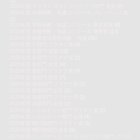
(1)
2026年度 クラフト コウジ スピリッツ部門 金賞
(2)
2025年度 本格焼酎・泡盛コンクール プレジデント賞
(1)
2025年度 本格焼酎・泡盛コンクール 審査員賞
(8)
2025年度 本格焼酎・泡盛コンクール 優秀賞
(17)
2025年度 決勝進出本格焼酎・泡盛
(28)
2025年度 芋部門 プラチナ賞
(4)
2025年度 芋部門 金賞
(10)
2025年度 米部門 プラチナ賞
(2)
2025年度 米部門 金賞
(4)
2025年度 麦部門 プラチナ賞
(3)
2025年度 麦部門 金賞
(7)
2025年度 黒糖部門 プラチナ賞
(1)
2025年度 黒糖部門 金賞
(1)
2025年度 泡盛部門 プラチナ賞
(2)
2025年度 泡盛部門 金賞
(2)
2025年度 バラエティー部門 プラチナ賞
(2)
2025年度 バラエティー部門 金賞
(4)
2025年度 樽貯蔵部門 プラチナ賞
(3)
2025年度 樽貯蔵部門 金賞
(5)
2025年度 プレステージ コウジ スピリッツ部門 プラチ