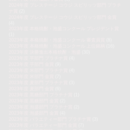
2024年度 プレステージ コウジ スピリッツ部門 プラチ
ナ賞
(2)
2024年度 プレステージ コウジ スピリッツ部門 金賞
(4)
2023年度 本格焼酎・泡盛コンクール プレジデント賞
(1)
2023年度 本格焼酎・泡盛コンクール 審査員賞
(8)
2023年度 本格焼酎・泡盛コンクール 上位銘柄
(16)
2023年度 決勝進出本格焼酎・泡盛
(30)
2023年度 芋部門 プラチナ賞
(4)
2023年度 芋部門 金賞
(9)
2023年度 米部門 プラチナ賞
(4)
2023年度 米部門 金賞
(7)
2023年度 麦部門 プラチナ賞
(3)
2023年度 麦部門 金賞
(6)
2023年度 黒糖部門 プラチナ賞
(1)
2023年度 黒糖部門 金賞
(2)
2023年度 泡盛部門 プラチナ賞
(2)
2023年度 泡盛部門 金賞
(4)
2023年度 バラエティー部門 プラチナ賞
(3)
2023年度 バラエティー部門 金賞
(7)