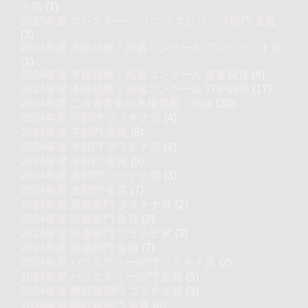
ナ賞
(1)
2025年度 プレステージ コウジ スピリッツ部門 金賞
(3)
2024年度 本格焼酎・泡盛コンクール プレジデント賞
(1)
2024年度 本格焼酎・泡盛コンクール 審査員賞
(8)
2024年度 本格焼酎・泡盛コンクール TOP銘柄
(17)
2024年度 二次審査進出本格焼酎・泡盛
(30)
2024年度 芋部門 プラチナ賞
(4)
2024年度 芋部門 金賞
(8)
2024年度 米部門 プラチナ賞
(2)
2024年度 米部門 金賞
(5)
2024年度 麦部門 プラチナ賞
(3)
2024年度 麦部門 金賞
(7)
2024年度 黒糖部門 プラチナ賞
(2)
2024年度 黒糖部門 金賞
(2)
2024年度 泡盛部門 プラチナ賞
(3)
2024年度 泡盛部門 金賞
(7)
2024年度 バラエティー部門 プラチナ賞
(2)
2024年度 バラエティー部門 金賞
(5)
2024年度 樽貯蔵部門 プラチナ賞
(3)
2024年度 樽貯蔵部門 金賞
(6)