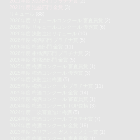
2021年度 泡盛部門 プラチナ賞
(2)
2021年度 泡盛部門 金賞
(3)
リキュール
(88)
2026年度 リキュールコンクール 審査員賞
(2)
2026年度 リキュールコンクール 優秀賞
(6)
2026年度 決勝進出リキュール
(10)
2026年度 梅酒部門 プラチナ賞
(5)
2026年度 梅酒部門 金賞
(11)
2026年度 柑橘酒部門 プラチナ賞
(2)
2026年度 柑橘酒部門 金賞
(5)
2025年度 梅酒コンクール 審査員賞
(1)
2025年度 梅酒コンクール 優秀賞
(3)
2025年度 決勝進出梅酒
(5)
2025年度 梅酒コンクール プラチナ賞
(11)
2025年度 梅酒コンクール 金賞
(14)
2024年度 梅酒コンクール 審査員賞
(1)
2024年度 梅酒コンクール TOP銘柄
(3)
2024年度 二次審査進出梅酒
(5)
2024年度 梅酒コンクール プラチナ賞
(7)
2024年度 梅酒コンクール 金賞
(19)
2023年度 アリアンス ガストロノミー賞
(1)
2023年度 梅酒コンクール 審査員賞
(1)