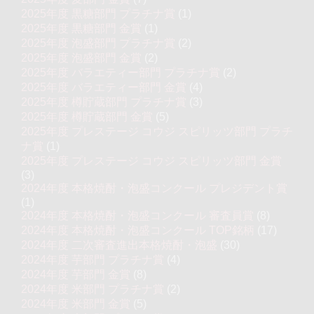
2025年度 黒糖部門 プラチナ賞
(1)
2025年度 黒糖部門 金賞
(1)
2025年度 泡盛部門 プラチナ賞
(2)
2025年度 泡盛部門 金賞
(2)
2025年度 バラエティー部門 プラチナ賞
(2)
2025年度 バラエティー部門 金賞
(4)
2025年度 樽貯蔵部門 プラチナ賞
(3)
2025年度 樽貯蔵部門 金賞
(5)
2025年度 プレステージ コウジ スピリッツ部門 プラチ
ナ賞
(1)
2025年度 プレステージ コウジ スピリッツ部門 金賞
(3)
2024年度 本格焼酎・泡盛コンクール プレジデント賞
(1)
2024年度 本格焼酎・泡盛コンクール 審査員賞
(8)
2024年度 本格焼酎・泡盛コンクール TOP銘柄
(17)
2024年度 二次審査進出本格焼酎・泡盛
(30)
2024年度 芋部門 プラチナ賞
(4)
2024年度 芋部門 金賞
(8)
2024年度 米部門 プラチナ賞
(2)
2024年度 米部門 金賞
(5)