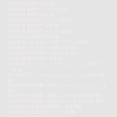
2023年度 米部門 金賞
(7)
2023年度 麦部門 プラチナ賞
(3)
2023年度 麦部門 金賞
(6)
2023年度 黒糖部門 プラチナ賞
(1)
2023年度 黒糖部門 金賞
(2)
2023年度 泡盛部門 プラチナ賞
(2)
2023年度 泡盛部門 金賞
(4)
2023年度 バラエティー部門 プラチナ賞
(3)
2023年度 バラエティー部門 金賞
(7)
2023年度 樽貯蔵部門 プラチナ賞
(2)
2023年度 樽貯蔵部門 金賞
(4)
2023年度 プレステージ コウジ スピリッツ部門 プラチ
ナ賞
(1)
2023年度 プレステージ コウジ スピリッツ部門 金賞
(2)
2022年度 本格焼酎・泡盛コンクール プレジデント賞
(1)
2022年度 本格焼酎・泡盛コンクール 審査員賞
(8)
2022年度 本格焼酎・泡盛コンクール 上位銘柄
(16)
2022年度 決勝進出本格焼酎・泡盛
(30)
2022年度 芋焼酎部門 プラチナ賞
(5)