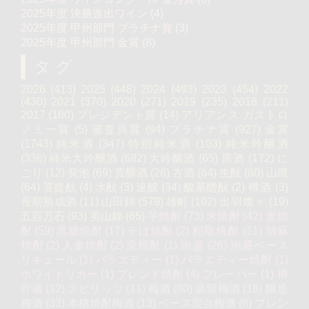
2025年度 決勝進出ワイン
(4)
2025年度 甲州部門 プラチナ賞
(3)
2025年度 甲州部門 金賞
(8)
タグ
2026
(413)
2025
(448)
2024
(493)
2023
(454)
2022
(430)
2021
(370)
2020
(271)
2019
(235)
2018
(211)
2017
(180)
プレジデント賞
(14)
アリアンス ガストロ
ノミー賞
(5)
審査員賞
(94)
プラチナ賞
(927)
金賞
(1743)
純米酒
(347)
特別純米酒
(103)
純米吟醸酒
(336)
純米大吟醸酒
(682)
大吟醸酒
(65)
原酒
(172)
に
ごり
(12)
発泡
(69)
貴醸酒
(26)
古酒
(64)
生酛
(80)
山廃
(64)
菩提酛
(4)
水酛
(3)
速醸
(34)
酸基醴酛
(2)
樽酒
(3)
長期熟成酒
(11)
山田錦
(579)
雄町
(102)
出羽燦々
(19)
五百万石
(93)
美山錦
(65)
芋焼酎
(73)
米焼酎
(42)
麦焼
酎
(59)
黒糖焼酎
(17)
そば焼酎
(2)
粕取焼酎
(11)
胡麻
焼酎
(2)
人参焼酎
(2)
栗焼酎
(1)
泡盛
(26)
泡盛ベース
リキュール
(1)
バラエティー
(1)
バラエティー焼酎
(1)
ホワイトリカー
(1)
ブレンド焼酎
(4)
フレーバー
(1)
樽
貯蔵
(32)
スピリッツ
(11)
梅酒
(80)
蒸留梅酒
(16)
醸造
梅酒
(33)
本格焼酎梅酒
(13)
ベース混合梅酒
(6)
ブレン