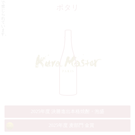
で
ポタリ
禁
じ
ら
れ
て
い
ま
す。
2025年度 決勝進出本格焼酎・泡盛
2025年度 麦部門 金賞