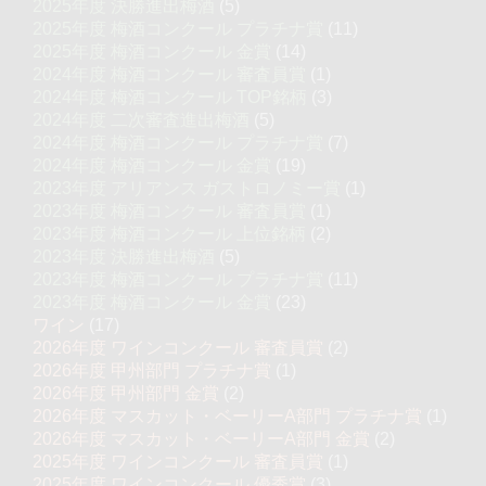
2025年度 決勝進出梅酒
(5)
2025年度 梅酒コンクール プラチナ賞
(11)
2025年度 梅酒コンクール 金賞
(14)
2024年度 梅酒コンクール 審査員賞
(1)
2024年度 梅酒コンクール TOP銘柄
(3)
2024年度 二次審査進出梅酒
(5)
2024年度 梅酒コンクール プラチナ賞
(7)
2024年度 梅酒コンクール 金賞
(19)
2023年度 アリアンス ガストロノミー賞
(1)
2023年度 梅酒コンクール 審査員賞
(1)
2023年度 梅酒コンクール 上位銘柄
(2)
2023年度 決勝進出梅酒
(5)
2023年度 梅酒コンクール プラチナ賞
(11)
2023年度 梅酒コンクール 金賞
(23)
ワイン
(17)
2026年度 ワインコンクール 審査員賞
(2)
2026年度 甲州部門 プラチナ賞
(1)
2026年度 甲州部門 金賞
(2)
2026年度 マスカット・ベーリーA部門 プラチナ賞
(1)
2026年度 マスカット・ベーリーA部門 金賞
(2)
2025年度 ワインコンクール 審査員賞
(1)
2025年度 ワインコンクール 優秀賞
(3)