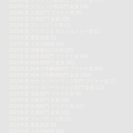
2023年度 クラシック酛部門 プラチナ賞
(13)
2023年度 クラシック酛部門 金賞
(26)
2023年度 古酒部門 プラチナ賞
(8)
2023年度 古酒部門 金賞
(15)
2022年度 プレジデント賞
(1)
2022年度 アリアンス ガストロノミー賞
(1)
2022年度 審査員賞
(5)
2022年度 上位16銘柄
(16)
2022年度 決勝進出日本酒
(32)
2022年度 純米酒部門 プラチナ賞
(45)
2022年度 純米酒部門 金賞
(92)
2022年度 純米大吟醸酒部門 プラチナ賞
(50)
2022年度 純米大吟醸酒部門 金賞
(102)
2022年度 サケ スパークリング部門 プラチナ賞
(7)
2022年度 サケ スパークリング部門 金賞
(13)
2022年度 生酛部門 プラチナ賞
(8)
2022年度 生酛部門 金賞
(16)
2022年度 古酒部門 プラチナ賞
(11)
2022年度 古酒部門 金賞
(22)
2021年度 プレジデント賞
(1)
2021年度 審査員賞
(5)
2021年度 上位16銘柄
(16)