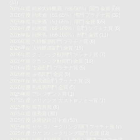
(37)
2026年度 純米大吟醸酒（36-50%）部門 金賞
(68)
2026年度 純米酒（51-65%）部門 プラチナ賞
(32)
2026年度 純米酒（51-65%）部門 金賞
(65)
2026年度 純米酒（66-100%）部門 プラチナ賞
(6)
2026年度 純米酒（66-100%）部門 金賞
(11)
2026年度 大吟醸酒部門 プラチナ賞
(6)
2026年度 大吟醸酒部門 金賞
(19)
2026年度 クラシック酛部門 プラチナ賞
(7)
2026年度 クラシック酛部門 金賞
(16)
2026年度 古酒部門 プラチナ賞
(5)
2026年度 古酒部門 金賞
(9)
2026年度 熟成酒部門 プラチナ賞
(3)
2026年度 熟成酒部門 金賞
(5)
2025年度 プレジデント賞
(1)
2025年度 アリアンス ガストロノミー賞
(1)
2025年度 審査員賞
(8)
2025年度 優秀賞
(30)
2025年度 決勝進出日本酒
(50)
2025年度 サケ スパークリング部門 プラチナ賞
(7)
2025年度 サケ スパークリング部門 金賞
(12)
2025年度 純米大吟醸酒（1-35%）部門 プラチナ賞