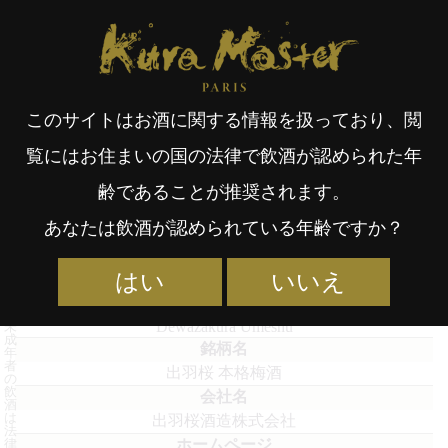
Kura Master Paris
受賞酒検索
受賞蔵元一覧
受賞酒取扱店
Fr
日
このサイトはお酒に関する情報を扱っており、閲
an
本
出羽桜 本格梅酒
覧にはお住まいの国の法律で飲酒が認められた年
齢であることが推奨されます。
çai
語
あなたは飲酒が認められている年齢ですか？
2024年度 梅酒コンクール 金賞
はい
いいえ
s
Dewazakura Umeshu
未
成
年
者
出羽桜 本格梅酒
の
飲
酒
は
出羽桜酒造株式会社
法
律