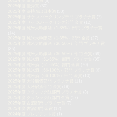
2025年度 審査員賞
(8)
2025年度 優秀賞
(30)
2025年度 決勝進出日本酒
(50)
2025年度 サケ スパークリング部門 プラチナ賞
(7)
2025年度 サケ スパークリング部門 金賞
(12)
2025年度 純米大吟醸酒（1-35%）部門 プラチナ賞
(14)
2025年度 純米大吟醸酒（1-35%）部門 金賞
(27)
2025年度 純米大吟醸酒（36-50%）部門 プラチナ賞
(35)
2025年度 純米大吟醸酒（36-50%）部門 金賞
(69)
2025年度 純米酒（51-65%）部門 プラチナ賞
(35)
2025年度 純米酒（51-65%）部門 金賞
(70)
2025年度 純米酒（66-100%）部門 プラチナ賞
(6)
2025年度 純米酒（66-100%）部門 金賞
(10)
2025年度 大吟醸酒部門 プラチナ賞
(11)
2025年度 大吟醸酒部門 金賞
(18)
2025年度 クラシック酛部門 プラチナ賞
(8)
2025年度 クラシック酛部門 金賞
(17)
2025年度 古酒部門 プラチナ賞
(7)
2025年度 古酒部門 金賞
(12)
2024年度 プレジデント賞
(1)