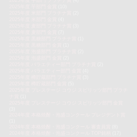
2025年度 芋部門 プラチナ賞
(4)
2025年度 芋部門 金賞
(10)
2025年度 米部門 プラチナ賞
(2)
2025年度 米部門 金賞
(4)
2025年度 麦部門 プラチナ賞
(3)
2025年度 麦部門 金賞
(7)
2025年度 黒糖部門 プラチナ賞
(1)
2025年度 黒糖部門 金賞
(1)
2025年度 泡盛部門 プラチナ賞
(2)
2025年度 泡盛部門 金賞
(2)
2025年度 バラエティー部門 プラチナ賞
(2)
2025年度 バラエティー部門 金賞
(4)
2025年度 樽貯蔵部門 プラチナ賞
(3)
2025年度 樽貯蔵部門 金賞
(5)
2025年度 プレステージ コウジ スピリッツ部門 プラチ
ナ賞
(1)
2025年度 プレステージ コウジ スピリッツ部門 金賞
(3)
2024年度 本格焼酎・泡盛コンクール プレジデント賞
(1)
2024年度 本格焼酎・泡盛コンクール 審査員賞
(8)
2024年度 本格焼酎・泡盛コンクール TOP銘柄
(17)