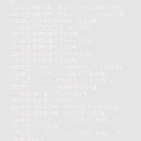
(1)
2022年度 本格焼酎・泡盛コンクール 審査員賞
(8)
2022年度 本格焼酎・泡盛コンクール 上位銘柄
(16)
2022年度 決勝進出本格焼酎・泡盛
(30)
2022年度 芋焼酎部門 プラチナ賞
(5)
2022年度 芋焼酎部門 金賞
(10)
2022年度 米焼酎部門 プラチナ賞
(2)
2022年度 米焼酎部門 金賞
(4)
2022年度 麦焼酎部門 プラチナ賞
(5)
2022年度 麦焼酎部門 金賞
(9)
2022年度 バリエーション焼酎部門 プラチナ賞
(2)
2022年度 バリエーション焼酎部門 金賞
(4)
2022年度 フレーバー焼酎部門 プラチナ賞
(1)
2022年度 フレーバー焼酎部門 金賞
(1)
2022年度 泡盛部門 プラチナ賞
(2)
2022年度 泡盛部門 金賞
(2)
2022年度 樽貯蔵(焼酎・泡盛)部門 プラチナ賞
(4)
2022年度 樽貯蔵(焼酎・泡盛)部門 金賞
(8)
2022年度 プレステージ コウジ(焼酎・泡盛)スピリッ
ツ部門 プラチナ賞
(2)
2022年度 プレステージ コウジ(焼酎・泡盛)スピリッ
ツ部門 金賞
(3)