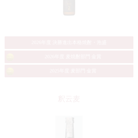
2026年度 決勝進出本格焼酎・泡盛
2026年度 麦焼酎部門 金賞
2025年度 麦部門 金賞
釈云麦