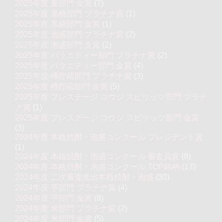
2025年度 麦部門 金賞
(7)
2025年度 黒糖部門 プラチナ賞
(1)
2025年度 黒糖部門 金賞
(1)
2025年度 泡盛部門 プラチナ賞
(2)
2025年度 泡盛部門 金賞
(2)
2025年度 バラエティー部門 プラチナ賞
(2)
2025年度 バラエティー部門 金賞
(4)
2025年度 樽貯蔵部門 プラチナ賞
(3)
2025年度 樽貯蔵部門 金賞
(5)
2025年度 プレステージ コウジ スピリッツ部門 プラチ
ナ賞
(1)
2025年度 プレステージ コウジ スピリッツ部門 金賞
(3)
2024年度 本格焼酎・泡盛コンクール プレジデント賞
(1)
2024年度 本格焼酎・泡盛コンクール 審査員賞
(8)
2024年度 本格焼酎・泡盛コンクール TOP銘柄
(17)
2024年度 二次審査進出本格焼酎・泡盛
(30)
2024年度 芋部門 プラチナ賞
(4)
2024年度 芋部門 金賞
(8)
2024年度 米部門 プラチナ賞
(2)
2024年度 米部門 金賞
(5)