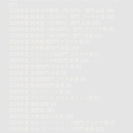
(37)
2026年度 純米大吟醸酒（36-50%）部門 金賞
(68)
2026年度 純米酒（51-65%）部門 プラチナ賞
(32)
2026年度 純米酒（51-65%）部門 金賞
(65)
2026年度 純米酒（66-100%）部門 プラチナ賞
(6)
2026年度 純米酒（66-100%）部門 金賞
(11)
2026年度 大吟醸酒部門 プラチナ賞
(6)
2026年度 大吟醸酒部門 金賞
(19)
2026年度 クラシック酛部門 プラチナ賞
(7)
2026年度 クラシック酛部門 金賞
(16)
2026年度 古酒部門 プラチナ賞
(5)
2026年度 古酒部門 金賞
(9)
2026年度 熟成酒部門 プラチナ賞
(3)
2026年度 熟成酒部門 金賞
(5)
2025年度 プレジデント賞
(1)
2025年度 アリアンス ガストロノミー賞
(1)
2025年度 審査員賞
(8)
2025年度 優秀賞
(30)
2025年度 決勝進出日本酒
(50)
2025年度 サケ スパークリング部門 プラチナ賞
(7)
2025年度 サケ スパークリング部門 金賞
(12)