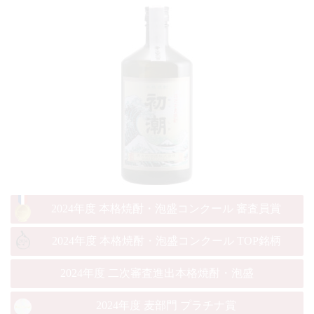
2024年度 本格焼酎・泡盛コンクール 審査員賞
2024年度 本格焼酎・泡盛コンクール TOP銘柄
2024年度 二次審査進出本格焼酎・泡盛
2024年度 麦部門 プラチナ賞