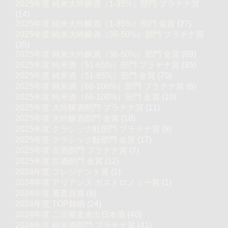
2025年度 純米大吟醸酒（1-35%）部門 プラチナ賞
(14)
2025年度 純米大吟醸酒（1-35%）部門 金賞
(27)
2025年度 純米大吟醸酒（36-50%）部門 プラチナ賞
(35)
2025年度 純米大吟醸酒（36-50%）部門 金賞
(69)
2025年度 純米酒（51-65%）部門 プラチナ賞
(35)
2025年度 純米酒（51-65%）部門 金賞
(70)
2025年度 純米酒（66-100%）部門 プラチナ賞
(6)
2025年度 純米酒（66-100%）部門 金賞
(10)
2025年度 大吟醸酒部門 プラチナ賞
(11)
2025年度 大吟醸酒部門 金賞
(18)
2025年度 クラシック酛部門 プラチナ賞
(8)
2025年度 クラシック酛部門 金賞
(17)
2025年度 古酒部門 プラチナ賞
(7)
2025年度 古酒部門 金賞
(12)
2024年度 プレジデント賞
(1)
2024年度 アリアンス ガストロノミー賞
(1)
2024年度 審査員賞
(6)
2024年度 TOP銘柄
(24)
2024年度 二次審査進出日本酒
(40)
2024年度 純米酒部門 プラチナ賞
(41)