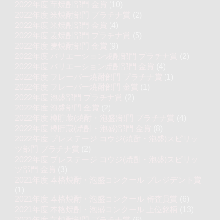
2022年度 芋焼酎部門 金賞
(10)
2022年度 米焼酎部門 プラチナ賞
(2)
2022年度 米焼酎部門 金賞
(4)
2022年度 麦焼酎部門 プラチナ賞
(5)
2022年度 麦焼酎部門 金賞
(9)
2022年度 バリエーション焼酎部門 プラチナ賞
(2)
2022年度 バリエーション焼酎部門 金賞
(4)
2022年度 フレーバー焼酎部門 プラチナ賞
(1)
2022年度 フレーバー焼酎部門 金賞
(1)
2022年度 泡盛部門 プラチナ賞
(2)
2022年度 泡盛部門 金賞
(2)
2022年度 樽貯蔵(焼酎・泡盛)部門 プラチナ賞
(4)
2022年度 樽貯蔵(焼酎・泡盛)部門 金賞
(8)
2022年度 プレステージ コウジ(焼酎・泡盛)スピリッ
ツ部門 プラチナ賞
(2)
2022年度 プレステージ コウジ(焼酎・泡盛)スピリッ
ツ部門 金賞
(3)
2021年度 本格焼酎・泡盛コンクール プレジデント賞
(1)
2021年度 本格焼酎・泡盛コンクール 審査員賞
(6)
2021年度 本格焼酎・泡盛コンクール 上位銘柄
(13)
2021年度 芋焼酎部門 プラチナ賞
(6)