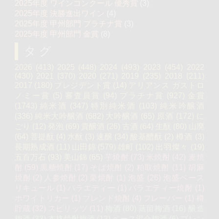
2025年度 ワインコンクール 優秀賞
(3)
2025年度 決勝進出ワイン
(4)
2025年度 甲州部門 プラチナ賞
(3)
2025年度 甲州部門 金賞
(8)
タグ
2026
(413)
2025
(448)
2024
(493)
2023
(454)
2022
(430)
2021
(370)
2020
(271)
2019
(235)
2018
(211)
2017
(180)
プレジデント賞
(14)
アリアンス ガストロ
ノミー賞
(5)
審査員賞
(94)
プラチナ賞
(927)
金賞
(1743)
純米酒
(347)
特別純米酒
(103)
純米吟醸酒
(336)
純米大吟醸酒
(682)
大吟醸酒
(65)
原酒
(172)
に
ごり
(12)
発泡
(69)
貴醸酒
(26)
古酒
(64)
生酛
(80)
山廃
(64)
菩提酛
(4)
水酛
(3)
速醸
(34)
酸基醴酛
(2)
樽酒
(3)
長期熟成酒
(11)
山田錦
(579)
雄町
(102)
出羽燦々
(19)
五百万石
(93)
美山錦
(65)
芋焼酎
(73)
米焼酎
(42)
麦焼
酎
(59)
黒糖焼酎
(17)
そば焼酎
(2)
粕取焼酎
(11)
胡麻
焼酎
(2)
人参焼酎
(2)
栗焼酎
(1)
泡盛
(26)
泡盛ベース
リキュール
(1)
バラエティー
(1)
バラエティー焼酎
(1)
ホワイトリカー
(1)
ブレンド焼酎
(4)
フレーバー
(1)
樽
貯蔵
(32)
スピリッツ
(11)
梅酒
(80)
蒸留梅酒
(16)
醸造
梅酒
(33)
本格焼酎梅酒
(13)
ベース混合梅酒
(6)
ブレン