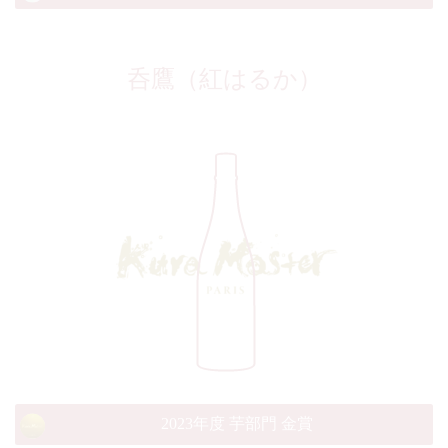
呑鷹（紅はるか）
2023年度 芋部門 金賞