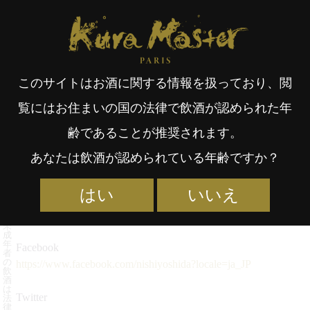
Kura Master Paris
受賞酒検索
受賞蔵元一覧
受賞酒取扱店
Fr
日
西吉田酒造株式会社
このサイトはお酒に関する情報を扱っており、閲
an
本
覧にはお住まいの国の法律で飲酒が認められた年
833-0041
福岡県筑後市和泉612
齢であることが推奨されます。
çai
語
あなたは飲酒が認められている年齢ですか？
https://nishiyoshida.jp/
はい
いいえ
s
Instagram
https://www.instagram.com/nishiyoshida/
未
成
年
Facebook
者
の
https://www.facebook.com/nishiyoshida?locale=ja_JP
飲
酒
は
Twitter
法
律