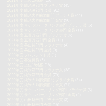
2021年度 上位16銘柄
(16)
2021年度 純米酒部門 プラチナ賞
(45)
2021年度 純米酒部門 金賞
(91)
2021年度 純米大吟醸酒部門 プラチナ賞
(44)
2021年度 純米大吟醸酒部門 金賞
(90)
2021年度 サケ スパークリング部門 プラチナ賞
(5)
2021年度 サケ スパークリング部門 金賞
(11)
2021年度 五百万石部門 プラチナ賞
(6)
2021年度 五百万石部門 金賞
(11)
2021年度 美山錦部門 プラチナ賞
(4)
2021年度 美山錦部門 金賞
(9)
2020年度 プレジデント賞
(1)
2020年度 審査員賞
(6)
2020年度 上位18銘柄
(18)
2020年度 純米酒部門 プラチナ賞
(38)
2020年度 純米酒部門 金賞
(79)
2020年度 純米大吟醸酒部門 プラチナ賞
(34)
2020年度 純米大吟醸酒部門 金賞
(71)
2020年度 サケ スパークリング部門 プラチナ賞
(3)
2020年度 サケ スパークリング部門 金賞
(9)
2020年度 山田錦部門 プラチナ賞
(3)
2020年度 山田錦部門 金賞
(15)