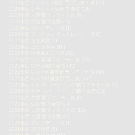
2023年度 クラシック酛部門 プラチナ賞
(13)
2023年度 クラシック酛部門 金賞
(26)
2023年度 古酒部門 プラチナ賞
(8)
2023年度 古酒部門 金賞
(15)
2022年度 プレジデント賞
(1)
2022年度 アリアンス ガストロノミー賞
(1)
2022年度 審査員賞
(5)
2022年度 上位16銘柄
(16)
2022年度 決勝進出日本酒
(32)
2022年度 純米酒部門 プラチナ賞
(45)
2022年度 純米酒部門 金賞
(92)
2022年度 純米大吟醸酒部門 プラチナ賞
(50)
2022年度 純米大吟醸酒部門 金賞
(102)
2022年度 サケ スパークリング部門 プラチナ賞
(7)
2022年度 サケ スパークリング部門 金賞
(13)
2022年度 生酛部門 プラチナ賞
(8)
2022年度 生酛部門 金賞
(16)
2022年度 古酒部門 プラチナ賞
(11)
2022年度 古酒部門 金賞
(22)
2021年度 プレジデント賞
(1)
2021年度 審査員賞
(5)