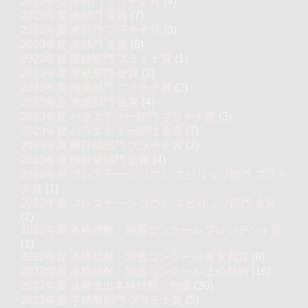
2023年度 米部門 プラチナ賞
(4)
2023年度 米部門 金賞
(7)
2023年度 麦部門 プラチナ賞
(3)
2023年度 麦部門 金賞
(6)
2023年度 黒糖部門 プラチナ賞
(1)
2023年度 黒糖部門 金賞
(2)
2023年度 泡盛部門 プラチナ賞
(2)
2023年度 泡盛部門 金賞
(4)
2023年度 バラエティー部門 プラチナ賞
(3)
2023年度 バラエティー部門 金賞
(7)
2023年度 樽貯蔵部門 プラチナ賞
(2)
2023年度 樽貯蔵部門 金賞
(4)
2023年度 プレステージ コウジ スピリッツ部門 プラチ
ナ賞
(1)
2023年度 プレステージ コウジ スピリッツ部門 金賞
(2)
2022年度 本格焼酎・泡盛コンクール プレジデント賞
(1)
2022年度 本格焼酎・泡盛コンクール 審査員賞
(8)
2022年度 本格焼酎・泡盛コンクール 上位銘柄
(16)
2022年度 決勝進出本格焼酎・泡盛
(30)
2022年度 芋焼酎部門 プラチナ賞
(5)