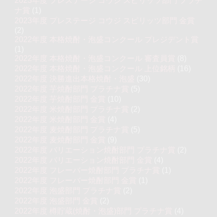
2023年度 プレステージ コウジ スピリッツ部門 プラチ
ナ賞
(1)
2023年度 プレステージ コウジ スピリッツ部門 金賞
(2)
2022年度 本格焼酎・泡盛コンクール プレジデント賞
(1)
2022年度 本格焼酎・泡盛コンクール 審査員賞
(8)
2022年度 本格焼酎・泡盛コンクール 上位銘柄
(16)
2022年度 決勝進出本格焼酎・泡盛
(30)
2022年度 芋焼酎部門 プラチナ賞
(5)
2022年度 芋焼酎部門 金賞
(10)
2022年度 米焼酎部門 プラチナ賞
(2)
2022年度 米焼酎部門 金賞
(4)
2022年度 麦焼酎部門 プラチナ賞
(5)
2022年度 麦焼酎部門 金賞
(9)
2022年度 バリエーション焼酎部門 プラチナ賞
(2)
2022年度 バリエーション焼酎部門 金賞
(4)
2022年度 フレーバー焼酎部門 プラチナ賞
(1)
2022年度 フレーバー焼酎部門 金賞
(1)
2022年度 泡盛部門 プラチナ賞
(2)
2022年度 泡盛部門 金賞
(2)
2022年度 樽貯蔵(焼酎・泡盛)部門 プラチナ賞
(4)