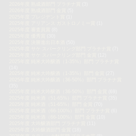
2026年度 熟成酒部門 プラチナ賞
(3)
2026年度 熟成酒部門 金賞
(5)
2025年度 プレジデント賞
(1)
2025年度 アリアンス ガストロノミー賞
(1)
2025年度 審査員賞
(8)
2025年度 優秀賞
(30)
2025年度 決勝進出日本酒
(50)
2025年度 サケ スパークリング部門 プラチナ賞
(7)
2025年度 サケ スパークリング部門 金賞
(12)
2025年度 純米大吟醸酒（1-35%）部門 プラチナ賞
(14)
2025年度 純米大吟醸酒（1-35%）部門 金賞
(27)
2025年度 純米大吟醸酒（36-50%）部門 プラチナ賞
(35)
2025年度 純米大吟醸酒（36-50%）部門 金賞
(69)
2025年度 純米酒（51-65%）部門 プラチナ賞
(35)
2025年度 純米酒（51-65%）部門 金賞
(70)
2025年度 純米酒（66-100%）部門 プラチナ賞
(6)
2025年度 純米酒（66-100%）部門 金賞
(10)
2025年度 大吟醸酒部門 プラチナ賞
(11)
2025年度 大吟醸酒部門 金賞
(18)