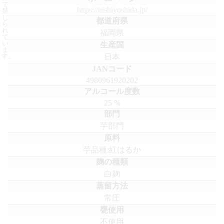
で
https://nishiyoshida.jp/
禁
じ
ら
れ
福岡県
て
い
ま
す。
日本
4980961920202
25
%
芋部門
芋品種:紅はるか
白麹
常圧
不使用