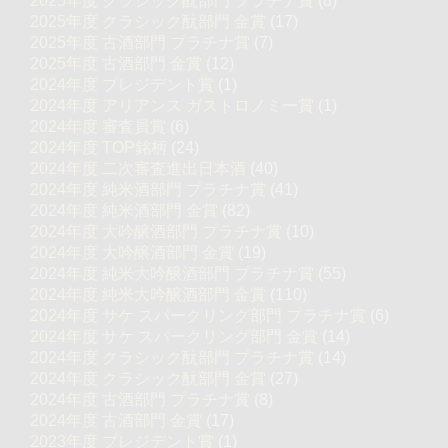
2025年度 クラシック酛部門 プラチナ賞
(8)
2025年度 クラシック酛部門 金賞
(17)
2025年度 古酒部門 プラチナ賞
(7)
2025年度 古酒部門 金賞
(12)
2024年度 プレジデント賞
(1)
2024年度 アリアンス ガストロノミー賞
(1)
2024年度 審査員賞
(6)
2024年度 TOP銘柄
(24)
2024年度 二次審査進出日本酒
(40)
2024年度 純米酒部門 プラチナ賞
(41)
2024年度 純米酒部門 金賞
(82)
2024年度 大吟醸酒部門 プラチナ賞
(10)
2024年度 大吟醸酒部門 金賞
(19)
2024年度 純米大吟醸酒部門 プラチナ賞
(55)
2024年度 純米大吟醸酒部門 金賞
(110)
2024年度 サケ スパークリング部門 プラチナ賞
(6)
2024年度 サケ スパークリング部門 金賞
(14)
2024年度 クラシック酛部門 プラチナ賞
(14)
2024年度 クラシック酛部門 金賞
(27)
2024年度 古酒部門 プラチナ賞
(8)
2024年度 古酒部門 金賞
(17)
2023年度 プレジデント賞
(1)