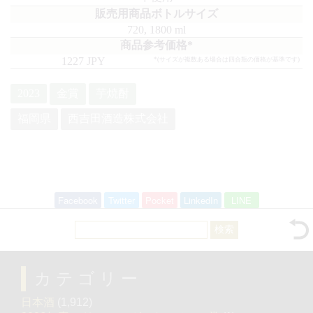
720, 1800
ml
1227 JPY
2023
金賞
芋焼酎
福岡県
西吉田酒造株式会社
Facebook
Twitter
Pocket
LinkedIn
LINE
検
索:
カテゴリー
日本酒
(1,912)