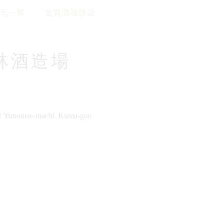
元一覧
受賞酒取扱店
林酒造場
omae-machi, Kuma-gun