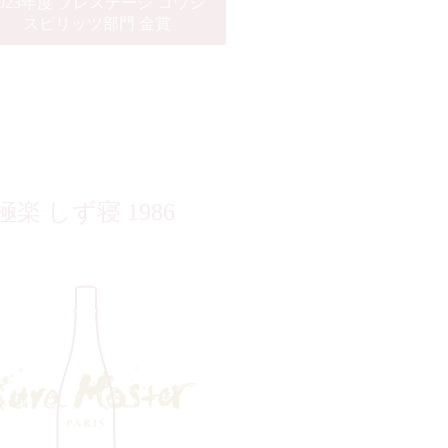
2023年度 プレステージ コウジ
スピリッツ部門 金賞
極楽 しず寝 1986