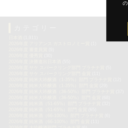
の
カテゴリー
日本酒
(1,911)
2026年度 アリアンス ガストロノミー賞
(1)
2026年度 審査員賞
(9)
2026年度 優秀賞
(30)
2026年度 決勝進出日本酒
(55)
2026年度 サケ スパークリング部門 プラチナ賞
(5)
2026年度 サケ スパークリング部門 金賞
(11)
2026年度 純米大吟醸酒（1-35%）部門 プラチナ賞
(12)
2026年度 純米大吟醸酒（1-35%）部門 金賞
(29)
2026年度 純米大吟醸酒（36-50%）部門 プラチナ賞
(37)
2026年度 純米大吟醸酒（36-50%）部門 金賞
(68)
2026年度 純米酒（51-65%）部門 プラチナ賞
(32)
2026年度 純米酒（51-65%）部門 金賞
(65)
2026年度 純米酒（66-100%）部門 プラチナ賞
(6)
2026年度 純米酒（66-100%）部門 金賞
(11)
2026年度 大吟醸酒部門 プラチナ賞
(6)