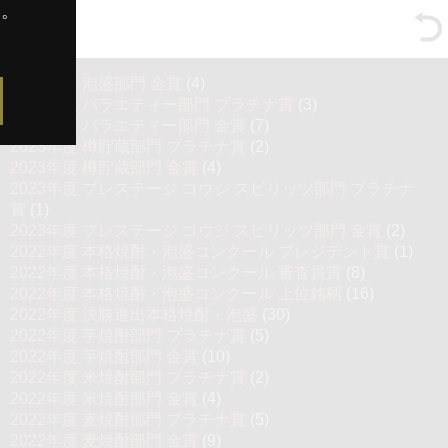
す。
2023年度 泡盛部門 金賞
(4)
2023年度 バラエティー部門 プラチナ賞
(3)
2023年度 バラエティー部門 金賞
(7)
2023年度 樽貯蔵部門 プラチナ賞
(2)
2023年度 樽貯蔵部門 金賞
(4)
2023年度 プレステージ コウジ スピリッツ部門 プラチナ
賞
(1)
2023年度 プレステージ コウジ スピリッツ部門 金賞
(2)
2022年度 本格焼酎・泡盛コンクール プレジデント賞
(1)
2022年度 本格焼酎・泡盛コンクール 審査員賞
(8)
2022年度 本格焼酎・泡盛コンクール 上位銘柄
(16)
2022年度 決勝進出本格焼酎・泡盛
(30)
2022年度 芋焼酎部門 プラチナ賞
(5)
2022年度 芋焼酎部門 金賞
(10)
2022年度 米焼酎部門 プラチナ賞
(2)
2022年度 米焼酎部門 金賞
(4)
2022年度 麦焼酎部門 プラチナ賞
(5)
2022年度 麦焼酎部門 金賞
(9)