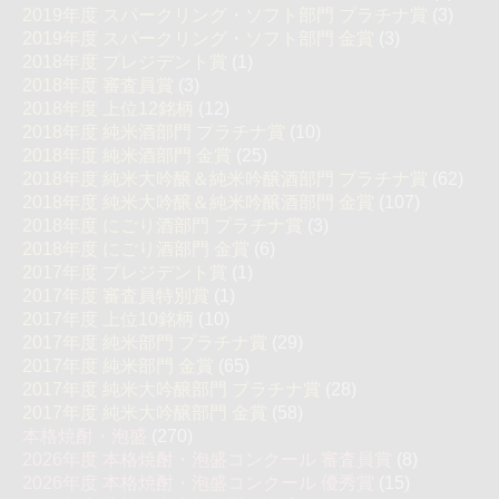
2019年度 スパークリング・ソフト部門 プラチナ賞
(3)
2019年度 スパークリング・ソフト部門 金賞
(3)
2018年度 プレジデント賞
(1)
2018年度 審査員賞
(3)
2018年度 上位12銘柄
(12)
2018年度 純米酒部門 プラチナ賞
(10)
2018年度 純米酒部門 金賞
(25)
2018年度 純米大吟醸＆純米吟醸酒部門 プラチナ賞
(62)
2018年度 純米大吟醸＆純米吟醸酒部門 金賞
(107)
2018年度 にごり酒部門 プラチナ賞
(3)
2018年度 にごり酒部門 金賞
(6)
2017年度 プレジデント賞
(1)
2017年度 審査員特別賞
(1)
2017年度 上位10銘柄
(10)
2017年度 純米部門 プラチナ賞
(29)
2017年度 純米部門 金賞
(65)
2017年度 純米大吟醸部門 プラチナ賞
(28)
2017年度 純米大吟醸部門 金賞
(58)
本格焼酎・泡盛
(270)
2026年度 本格焼酎・泡盛コンクール 審査員賞
(8)
2026年度 本格焼酎・泡盛コンクール 優秀賞
(15)