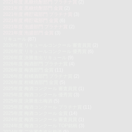
2021年度 黒糖焼酎部門 プラチナ賞
(2)
2021年度 黒糖焼酎部門 金賞
(2)
2021年度 樽貯蔵部門 プラチナ賞
(3)
2021年度 樽貯蔵部門 金賞
(6)
2021年度 泡盛部門 プラチナ賞
(2)
2021年度 泡盛部門 金賞
(3)
リキュール
(87)
2026年度 リキュールコンクール 審査員賞
(2)
2026年度 リキュールコンクール 優秀賞
(6)
2026年度 決勝進出リキュール
(9)
2026年度 梅酒部門 プラチナ賞
(4)
2026年度 梅酒部門 金賞
(11)
2026年度 柑橘酒部門 プラチナ賞
(2)
2026年度 柑橘酒部門 金賞
(5)
2025年度 梅酒コンクール 審査員賞
(1)
2025年度 梅酒コンクール 優秀賞
(3)
2025年度 決勝進出梅酒
(5)
2025年度 梅酒コンクール プラチナ賞
(11)
2025年度 梅酒コンクール 金賞
(14)
2024年度 梅酒コンクール 審査員賞
(1)
2024年度 梅酒コンクール TOP銘柄
(3)
2024年度 二次審査進出梅酒
(5)