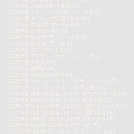
2026年度 大吟醸酒部門 金賞
(19)
2026年度 クラシック酛部門 プラチナ賞
(7)
2026年度 クラシック酛部門 金賞
(16)
2026年度 古酒部門 プラチナ賞
(5)
2026年度 古酒部門 金賞
(9)
2026年度 熟成酒部門 プラチナ賞
(3)
2026年度 熟成酒部門 金賞
(5)
2025年度 プレジデント賞
(1)
2025年度 アリアンス ガストロノミー賞
(1)
2025年度 審査員賞
(8)
2025年度 優秀賞
(30)
2025年度 決勝進出日本酒
(50)
2025年度 サケ スパークリング部門 プラチナ賞
(7)
2025年度 サケ スパークリング部門 金賞
(12)
2025年度 純米大吟醸酒（1-35%）部門 プラチナ賞
(14)
2025年度 純米大吟醸酒（1-35%）部門 金賞
(27)
2025年度 純米大吟醸酒（36-50%）部門 プラチナ賞
(35)
2025年度 純米大吟醸酒（36-50%）部門 金賞
(69)
2025年度 純米酒（51-65%）部門 プラチナ賞
(35)
2025年度 純米酒（51-65%）部門 金賞
(70)
2025年度 純米酒（66-100%）部門 プラチナ賞
(6)