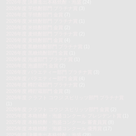
2026年度 決勝進出本格焼酎・泡盛
(24)
2026年度 芋焼酎部門 プラチナ賞
(3)
2026年度 芋焼酎部門 金賞
(7)
2026年度 米焼酎部門 プラチナ賞
(1)
2026年度 米焼酎部門 金賞
(2)
2026年度 麦焼酎部門 プラチナ賞
(2)
2026年度 麦焼酎部門 金賞
(4)
2026年度 黒糖焼酎部門 プラチナ賞
(1)
2026年度 黒糖焼酎部門 金賞
(1)
2026年度 泡盛部門 プラチナ賞
(1)
2026年度 泡盛部門 金賞
(2)
2026年度 バラエティー部門 プラチナ賞
(3)
2026年度 バラエティー部門 金賞
(4)
2026年度 樽貯蔵部門 プラチナ賞
(2)
2026年度 樽貯蔵部門 金賞
(3)
2026年度 クラフト コウジ スピリッツ部門 プラチナ賞
(1)
2026年度 クラフト コウジ スピリッツ部門 金賞
(2)
2025年度 本格焼酎・泡盛コンクール プレジデント賞
(1)
2025年度 本格焼酎・泡盛コンクール 審査員賞
(8)
2025年度 本格焼酎・泡盛コンクール 優秀賞
(17)
2025年度 決勝進出本格焼酎・泡盛
(28)