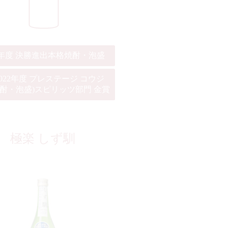
22年度 決勝進出本格焼酎・泡盛
2022年度 プレステージ コウジ
焼酎・泡盛)スピリッツ部門 金賞
極楽 しず馴