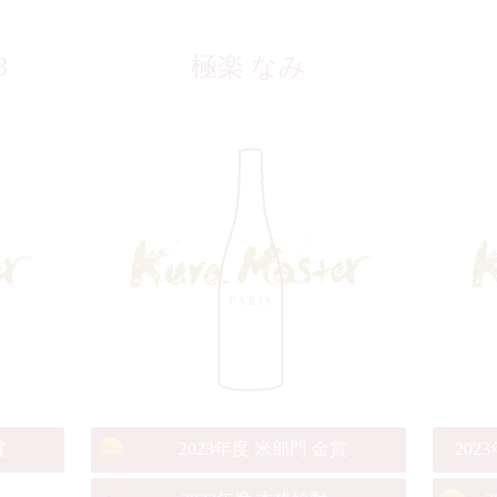
3
極楽 なみ
賞
2023年度 米部門 金賞
20