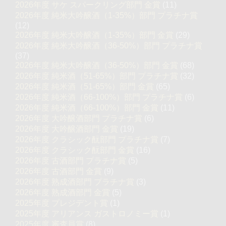
2026年度 サケ スパークリング部門 金賞
(11)
2026年度 純米大吟醸酒（1-35%）部門 プラチナ賞
(12)
2026年度 純米大吟醸酒（1-35%）部門 金賞
(29)
2026年度 純米大吟醸酒（36-50%）部門 プラチナ賞
(37)
2026年度 純米大吟醸酒（36-50%）部門 金賞
(68)
2026年度 純米酒（51-65%）部門 プラチナ賞
(32)
2026年度 純米酒（51-65%）部門 金賞
(65)
2026年度 純米酒（66-100%）部門 プラチナ賞
(6)
2026年度 純米酒（66-100%）部門 金賞
(11)
2026年度 大吟醸酒部門 プラチナ賞
(6)
2026年度 大吟醸酒部門 金賞
(19)
2026年度 クラシック酛部門 プラチナ賞
(7)
2026年度 クラシック酛部門 金賞
(16)
2026年度 古酒部門 プラチナ賞
(5)
2026年度 古酒部門 金賞
(9)
2026年度 熟成酒部門 プラチナ賞
(3)
2026年度 熟成酒部門 金賞
(5)
2025年度 プレジデント賞
(1)
2025年度 アリアンス ガストロノミー賞
(1)
2025年度 審査員賞
(8)