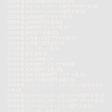
2020年度 純米大吟醸酒部門 金賞
(71)
2020年度 サケ スパークリング部門 プラチナ賞
(3)
2020年度 サケ スパークリング部門 金賞
(9)
2020年度 山田錦部門 プラチナ賞
(3)
2020年度 山田錦部門 金賞
(15)
2020年度 雄町部門 プラチナ賞
(3)
2020年度 雄町部門 金賞
(11)
2020年度 出羽燦々部門 プラチナ賞
(3)
2020年度 出羽燦々部門 金賞
(3)
2019年度 プレジデント賞
(1)
2019年度 審査員賞
(4)
2019年度 上位14銘柄
(14)
2019年度 純米酒部門 プラチナ賞
(34)
2019年度 純米酒部門 金賞
(78)
2019年度 純米大吟醸酒部門 プラチナ賞
(32)
2019年度 純米大吟醸酒部門 金賞
(75)
2019年度 スパークリング・スタンダード部門 プラチ
ナ賞
(3)
2019年度 スパークリング・スタンダード部門 金賞
(7)
2019年度 スパークリング・ソフト部門 プラチナ賞
(3)
2019年度 スパークリング・ソフト部門 金賞
(3)
2018年度 プレジデント賞
(1)