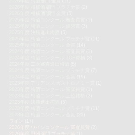
2026年度 梅酒部門 金賞
(11)
2026年度 柑橘酒部門 プラチナ賞
(2)
2026年度 柑橘酒部門 金賞
(5)
2025年度 梅酒コンクール 審査員賞
(1)
2025年度 梅酒コンクール 優秀賞
(3)
2025年度 決勝進出梅酒
(5)
2025年度 梅酒コンクール プラチナ賞
(11)
2025年度 梅酒コンクール 金賞
(14)
2024年度 梅酒コンクール 審査員賞
(1)
2024年度 梅酒コンクール TOP銘柄
(3)
2024年度 二次審査進出梅酒
(5)
2024年度 梅酒コンクール プラチナ賞
(7)
2024年度 梅酒コンクール 金賞
(19)
2023年度 アリアンス ガストロノミー賞
(1)
2023年度 梅酒コンクール 審査員賞
(1)
2023年度 梅酒コンクール 上位銘柄
(2)
2023年度 決勝進出梅酒
(5)
2023年度 梅酒コンクール プラチナ賞
(11)
2023年度 梅酒コンクール 金賞
(23)
ワイン
(17)
2026年度 ワインコンクール 審査員賞
(2)
2026年度 甲州部門 プラチナ賞
(1)