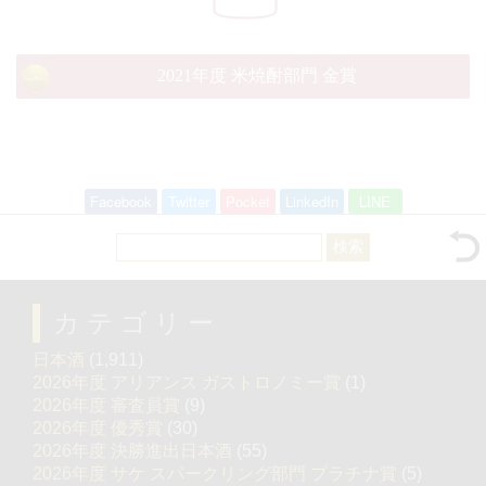
2021年度 米焼酎部門 金賞
Facebook
Twitter
Pocket
LinkedIn
LINE
検
索:
カテゴリー
日本酒
(1,911)
2026年度 アリアンス ガストロノミー賞
(1)
2026年度 審査員賞
(9)
2026年度 優秀賞
(30)
2026年度 決勝進出日本酒
(55)
2026年度 サケ スパークリング部門 プラチナ賞
(5)