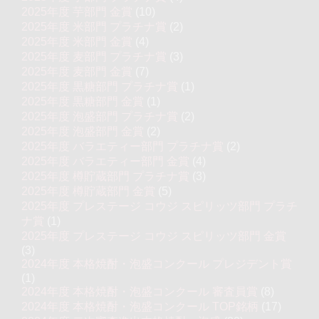
2025年度 芋部門 金賞
(10)
2025年度 米部門 プラチナ賞
(2)
2025年度 米部門 金賞
(4)
2025年度 麦部門 プラチナ賞
(3)
2025年度 麦部門 金賞
(7)
2025年度 黒糖部門 プラチナ賞
(1)
2025年度 黒糖部門 金賞
(1)
2025年度 泡盛部門 プラチナ賞
(2)
2025年度 泡盛部門 金賞
(2)
2025年度 バラエティー部門 プラチナ賞
(2)
2025年度 バラエティー部門 金賞
(4)
2025年度 樽貯蔵部門 プラチナ賞
(3)
2025年度 樽貯蔵部門 金賞
(5)
2025年度 プレステージ コウジ スピリッツ部門 プラチ
ナ賞
(1)
2025年度 プレステージ コウジ スピリッツ部門 金賞
(3)
2024年度 本格焼酎・泡盛コンクール プレジデント賞
(1)
2024年度 本格焼酎・泡盛コンクール 審査員賞
(8)
2024年度 本格焼酎・泡盛コンクール TOP銘柄
(17)