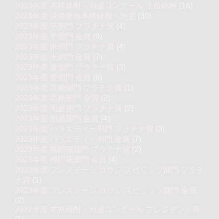
2023年度 本格焼酎・泡盛コンクール 上位銘柄
(16)
2023年度 決勝進出本格焼酎・泡盛
(30)
2023年度 芋部門 プラチナ賞
(4)
2023年度 芋部門 金賞
(9)
2023年度 米部門 プラチナ賞
(4)
2023年度 米部門 金賞
(7)
2023年度 麦部門 プラチナ賞
(3)
2023年度 麦部門 金賞
(6)
2023年度 黒糖部門 プラチナ賞
(1)
2023年度 黒糖部門 金賞
(2)
2023年度 泡盛部門 プラチナ賞
(2)
2023年度 泡盛部門 金賞
(4)
2023年度 バラエティー部門 プラチナ賞
(3)
2023年度 バラエティー部門 金賞
(7)
2023年度 樽貯蔵部門 プラチナ賞
(2)
2023年度 樽貯蔵部門 金賞
(4)
2023年度 プレステージ コウジ スピリッツ部門 プラチ
ナ賞
(1)
2023年度 プレステージ コウジ スピリッツ部門 金賞
(2)
2022年度 本格焼酎・泡盛コンクール プレジデント賞