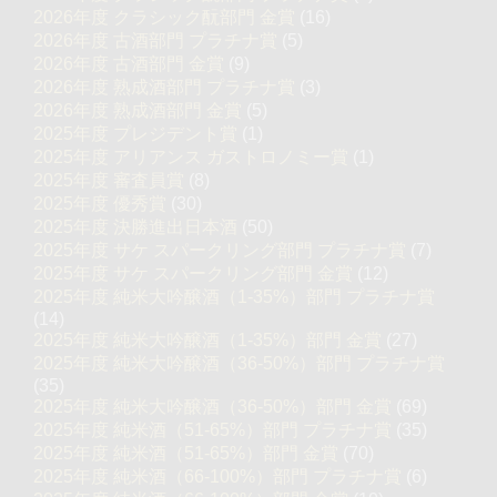
2026年度 クラシック酛部門 金賞
(16)
2026年度 古酒部門 プラチナ賞
(5)
2026年度 古酒部門 金賞
(9)
2026年度 熟成酒部門 プラチナ賞
(3)
2026年度 熟成酒部門 金賞
(5)
2025年度 プレジデント賞
(1)
2025年度 アリアンス ガストロノミー賞
(1)
2025年度 審査員賞
(8)
2025年度 優秀賞
(30)
2025年度 決勝進出日本酒
(50)
2025年度 サケ スパークリング部門 プラチナ賞
(7)
2025年度 サケ スパークリング部門 金賞
(12)
2025年度 純米大吟醸酒（1-35%）部門 プラチナ賞
(14)
2025年度 純米大吟醸酒（1-35%）部門 金賞
(27)
2025年度 純米大吟醸酒（36-50%）部門 プラチナ賞
(35)
2025年度 純米大吟醸酒（36-50%）部門 金賞
(69)
2025年度 純米酒（51-65%）部門 プラチナ賞
(35)
2025年度 純米酒（51-65%）部門 金賞
(70)
2025年度 純米酒（66-100%）部門 プラチナ賞
(6)