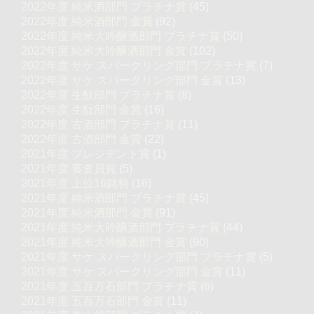
2022年度 純米酒部門 プラチナ賞
(45)
2022年度 純米酒部門 金賞
(92)
2022年度 純米大吟醸酒部門 プラチナ賞
(50)
2022年度 純米大吟醸酒部門 金賞
(102)
2022年度 サケ スパークリング部門 プラチナ賞
(7)
2022年度 サケ スパークリング部門 金賞
(13)
2022年度 生酛部門 プラチナ賞
(8)
2022年度 生酛部門 金賞
(16)
2022年度 古酒部門 プラチナ賞
(11)
2022年度 古酒部門 金賞
(22)
2021年度 プレジデント賞
(1)
2021年度 審査員賞
(5)
2021年度 上位16銘柄
(16)
2021年度 純米酒部門 プラチナ賞
(45)
2021年度 純米酒部門 金賞
(91)
2021年度 純米大吟醸酒部門 プラチナ賞
(44)
2021年度 純米大吟醸酒部門 金賞
(90)
2021年度 サケ スパークリング部門 プラチナ賞
(5)
2021年度 サケ スパークリング部門 金賞
(11)
2021年度 五百万石部門 プラチナ賞
(6)
2021年度 五百万石部門 金賞
(11)