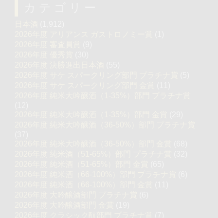
カテゴリー
日本酒
(1,912)
2026年度 アリアンス ガストロノミー賞
(1)
2026年度 審査員賞
(9)
2026年度 優秀賞
(30)
2026年度 決勝進出日本酒
(55)
2026年度 サケ スパークリング部門 プラチナ賞
(5)
2026年度 サケ スパークリング部門 金賞
(11)
2026年度 純米大吟醸酒（1-35%）部門 プラチナ賞
(12)
2026年度 純米大吟醸酒（1-35%）部門 金賞
(29)
2026年度 純米大吟醸酒（36-50%）部門 プラチナ賞
(37)
2026年度 純米大吟醸酒（36-50%）部門 金賞
(68)
2026年度 純米酒（51-65%）部門 プラチナ賞
(32)
2026年度 純米酒（51-65%）部門 金賞
(65)
2026年度 純米酒（66-100%）部門 プラチナ賞
(6)
2026年度 純米酒（66-100%）部門 金賞
(11)
2026年度 大吟醸酒部門 プラチナ賞
(6)
2026年度 大吟醸酒部門 金賞
(19)
2026年度 クラシック酛部門 プラチナ賞
(7)