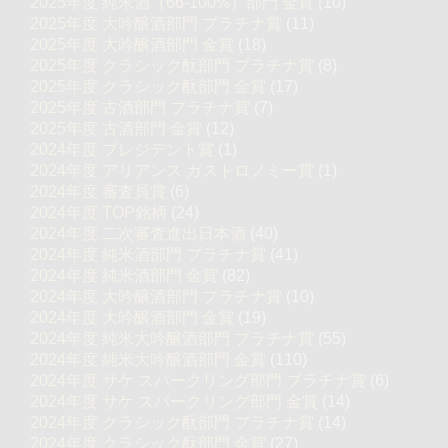
2025年度 純米酒（66-100%）部門 金賞
(10)
2025年度 大吟醸酒部門 プラチナ賞
(11)
2025年度 大吟醸酒部門 金賞
(18)
2025年度 クラシック酛部門 プラチナ賞
(8)
2025年度 クラシック酛部門 金賞
(17)
2025年度 古酒部門 プラチナ賞
(7)
2025年度 古酒部門 金賞
(12)
2024年度 プレジデント賞
(1)
2024年度 アリアンス ガストロノミー賞
(1)
2024年度 審査員賞
(6)
2024年度 TOP銘柄
(24)
2024年度 二次審査進出日本酒
(40)
2024年度 純米酒部門 プラチナ賞
(41)
2024年度 純米酒部門 金賞
(82)
2024年度 大吟醸酒部門 プラチナ賞
(10)
2024年度 大吟醸酒部門 金賞
(19)
2024年度 純米大吟醸酒部門 プラチナ賞
(55)
2024年度 純米大吟醸酒部門 金賞
(110)
2024年度 サケ スパークリング部門 プラチナ賞
(6)
2024年度 サケ スパークリング部門 金賞
(14)
2024年度 クラシック酛部門 プラチナ賞
(14)
2024年度 クラシック酛部門 金賞
(27)