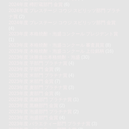
2024年度 樽貯蔵部門 金賞
(6)
2024年度 プレステージ コウジ スピリッツ部門 プラチ
ナ賞
(2)
2024年度 プレステージ コウジ スピリッツ部門 金賞
(4)
2023年度 本格焼酎・泡盛コンクール プレジデント賞
(1)
2023年度 本格焼酎・泡盛コンクール 審査員賞
(8)
2023年度 本格焼酎・泡盛コンクール 上位銘柄
(16)
2023年度 決勝進出本格焼酎・泡盛
(30)
2023年度 芋部門 プラチナ賞
(4)
2023年度 芋部門 金賞
(9)
2023年度 米部門 プラチナ賞
(4)
2023年度 米部門 金賞
(7)
2023年度 麦部門 プラチナ賞
(3)
2023年度 麦部門 金賞
(6)
2023年度 黒糖部門 プラチナ賞
(1)
2023年度 黒糖部門 金賞
(2)
2023年度 泡盛部門 プラチナ賞
(2)
2023年度 泡盛部門 金賞
(4)
2023年度 バラエティー部門 プラチナ賞
(3)