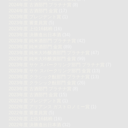
2024年度 古酒部門 プラチナ賞
(8)
2024年度 古酒部門 金賞
(17)
2023年度 プレジデント賞
(1)
2023年度 審査員賞
(5)
2023年度 上位16銘柄
(16)
2023年度 決勝進出日本酒
(34)
2023年度 純米酒部門 プラチナ賞
(42)
2023年度 純米酒部門 金賞
(89)
2023年度 純米大吟醸酒部門 プラチナ賞
(47)
2023年度 純米大吟醸酒部門 金賞
(99)
2023年度 サケ スパークリング部門 プラチナ賞
(7)
2023年度 サケ スパークリング部門 金賞
(13)
2023年度 クラシック酛部門 プラチナ賞
(13)
2023年度 クラシック酛部門 金賞
(26)
2023年度 古酒部門 プラチナ賞
(8)
2023年度 古酒部門 金賞
(15)
2022年度 プレジデント賞
(1)
2022年度 アリアンス ガストロノミー賞
(1)
2022年度 審査員賞
(5)
2022年度 上位16銘柄
(16)
2022年度 決勝進出日本酒
(32)