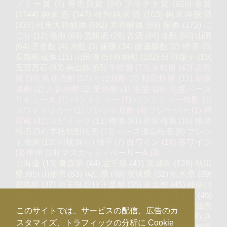
ノミー賞
(5)
審査員賞
(94)
プラチナ賞
(928)
金賞
(1744)
純米酒
(347)
特別純米酒
(103)
純米吟醸酒
(337)
純米大吟醸酒
(682)
大吟醸酒
(65)
原酒
(172)
に
ごり
(12)
発泡
(69)
貴醸酒
(26)
古酒
(64)
生酛
(80)
山廃
(64)
菩提酛
(4)
水酛
(3)
速醸
(34)
酸基醴酛
(2)
樽酒
(3)
長期熟成酒
(11)
山田錦
(579)
雄町
(102)
出羽燦々
(19)
五百万石
(93)
美山錦
(65)
芋焼酎
(73)
米焼酎
(42)
麦焼
酎
(59)
黒糖焼酎
(17)
そば焼酎
(2)
粕取焼酎
(11)
胡麻
焼酎
(2)
人参焼酎
(2)
栗焼酎
(1)
泡盛
(26)
泡盛ベース
リキュール
(1)
バラエティー
(1)
バラエティー焼酎
(1)
ホワイトリカー
(1)
ブレンド焼酎
(4)
フレーバー
(1)
樽
貯蔵
(32)
スピリッツ
(11)
梅酒
(81)
蒸留梅酒
(16)
醸造
梅酒
(34)
本格焼酎梅酒
(13)
ベース混合梅酒
(6)
ブレン
ド梅酒
(13)
柑橘酒
(7)
柚子
(7)
白ワイン
(14)
赤ワイン
(3)
甲州
(14)
マスカット・ベーリーA
(3)
北海道
(13)
青森県
(44)
岩手県
(41)
宮城県
(128)
秋田
県
(65)
山形県
(83)
福島県
(49)
茨城県
(32)
栃木県
(39)
群馬県
(37)
埼玉県
(21)
千葉県
(35)
東京都
(45)
神奈川
県
(42)
新潟県
(97)
富山県
(39)
石川県
(46)
福井県
(46)
山梨県
(36)
長野県
(88)
岐阜県
(83)
静岡県
(59)
愛知県
このサイトでは、サービスの配信、広告のカ
(23)
三重県
(67)
滋賀県
(26)
京都府
(58)
大阪府
(18)
兵
スタマイズ、トラフィックの分析に Cookie