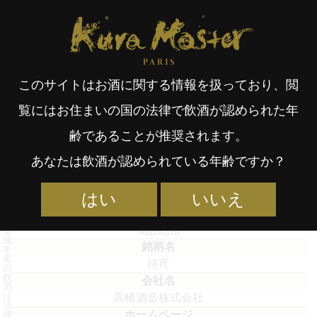
Kura Master Paris
受賞酒検索
受賞蔵元一覧
受賞酒取扱店
Fr
日
このサイトはお酒に関する情報を扱っており、閲
an
本
待宵
覧にはお住まいの国の法律で飲酒が認められた年
齢であることが推奨されます。
çai
語
あなたは飲酒が認められている年齢ですか？
2025年度 米部門 金賞
はい
いいえ
s
Matsuyoi
未
成
年
者
待宵
の
飲
酒
は
高橋酒造株式会社
法
律