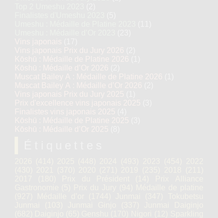
Top 2 Umeshu 2023
(2)
Finalistes d'Umeshu 2023
(5)
Umeshu : Médaille de Platine 2023
(11)
Umeshu : Médaille d’Or 2023
(23)
Vins japonais
(17)
Vins japonais Prix du Jury 2026
(2)
Kōshū : Médaille de Platine 2026
(1)
Kōshū : Médaille d’Or 2026
(2)
Muscat Bailey A : Médaille de Platine 2026
(1)
Muscat Bailey A : Médaille d’Or 2026
(2)
Vins japonais Prix du Jury 2025
(1)
Prix d'excellence vins japonais 2025
(3)
Finalistes vins japonais 2025
(4)
Kōshū : Médaille de Platine 2025
(3)
Kōshū : Médaille d’Or 2025
(8)
Étiquettes
2026
(414)
2025
(448)
2024
(493)
2023
(454)
2022
(430)
2021
(370)
2020
(271)
2019
(235)
2018
(211)
2017
(180)
Prix du Président
(14)
Prix Alliance
Gastronomie
(5)
Prix du Jury
(94)
Médaille de platine
(927)
Médaille d’or
(1744)
Junmai
(347)
Tokubetsu
Junmai
(103)
Junmai Ginjo
(337)
Junmai Daiginjo
(682)
Daiginjo
(65)
Genshu
(170)
Nigori
(12)
Sparkling