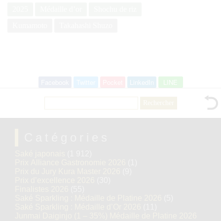
2025
Médaille d’or
Shochu de riz
Kumamoto
Takahashi Shuzo
Facebook
Twitter
Pocket
LinkedIn
LINE
Rechercher :
Catégories
Saké japonais
(1 912)
Prix Alliance Gastronomie 2026
(1)
Prix du Jury Kura Master 2026
(9)
Prix d’excellence 2026
(30)
Finalistes 2026
(55)
Saké Sparkling : Médaille de Platine 2026
(5)
Saké Sparkling : Médaille d’Or 2026
(11)
Junmai Daiginjo (1 – 35%) Médaille de Platine 2026