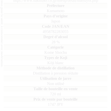
L'abus d'alcool est dangereux pour la santé, à consommer avec modération.
https://www.hakutake.co.jp/lineup/detail/matsuyoi.php
Kumamoto
Japon
4958782283055
28
%
Kome Shochu
Kōji blanc
Distillation à pression réduite
Non utilisé
720
ml
1747 JPY