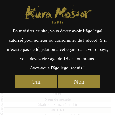
Kura Master Paris
Recherche
Kuramoto
Points de vente
Fr
日
Pour visiter ce site, vous devez avoir l’âge légal
an
本
Matsuyoi
autorisé pour acheter ou consommer de l’alcool. S’il
n’existe pas de législation à cet égard dans votre pays,
çai
語
vous devez être âgé de 18 ans ou moins.
Avez-vous l'âge légal requis ?
Kome : Médaille d’Or 2025
s
Oui
Non
Matsuyoi
待宵
Takahashi Shuzo Co., Ltd.