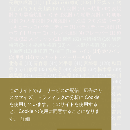
長期熟成酒
(11)
山田錦
(579)
雄町
(102)
出羽燦々
(19)
五百万石
(93)
美山錦
(65)
芋焼酎
(73)
米焼酎
(42)
麦焼
酎
(59)
黒糖焼酎
(17)
そば焼酎
(2)
粕取焼酎
(11)
胡麻
焼酎
(2)
人参焼酎
(2)
栗焼酎
(1)
泡盛
(26)
泡盛ベース
リキュール
(1)
バラエティー
(1)
バラエティー焼酎
(1)
ホワイトリカー
(1)
ブレンド焼酎
(4)
フレーバー
(1)
樽
貯蔵
(32)
スピリッツ
(11)
梅酒
(81)
蒸留梅酒
(16)
醸造
梅酒
(34)
本格焼酎梅酒
(13)
ベース混合梅酒
(6)
ブレン
ド梅酒
(13)
柑橘酒
(7)
柚子
(7)
白ワイン
(14)
赤ワイン
(3)
甲州
(14)
マスカット・ベーリーA
(3)
北海道
(13)
青森県
(44)
岩手県
(41)
宮城県
(128)
秋田
県
(65)
山形県
(83)
福島県
(49)
茨城県
(32)
栃木県
(39)
群馬県
(37)
埼玉県
(21)
千葉県
(35)
東京都
(45)
神奈川
県
(42)
新潟県
(97)
富山県
(39)
石川県
(46)
福井県
(46)
山梨県
(36)
長野県
(88)
岐阜県
(83)
静岡県
(59)
愛知県
このサイトでは、サービスの配信、広告のカ
(23)
三重県
(67)
滋賀県
(26)
京都府
(58)
大阪府
(18)
兵
スタマイズ、トラフィックの分析に Cookie
庫県
(138)
奈良県
(17)
和歌山県
(57)
鳥取県
(8)
島根県
を使用しています。このサイトを使用する
(36)
岡山県
(33)
広島県
(63)
山口県
(30)
徳島県
(8)
香
と、Cookie の使用に同意することになりま
川県
(9)
愛媛県
(32)
高知県
(54)
福岡県
(91)
佐賀県
(69)
長崎県
(18)
熊本県
(57)
大分県
(42)
宮崎県
(29)
鹿
す。
詳細
児島県
(78)
沖縄県
(28)
カリフォルニア
(7)
ニューヨー