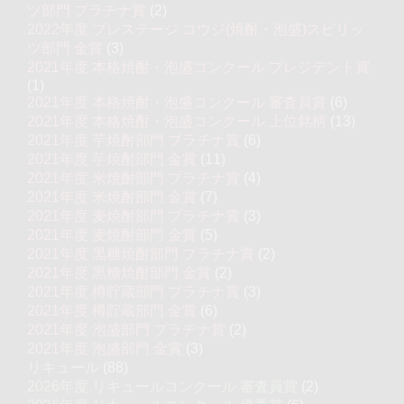
ツ部門 プラチナ賞
(2)
2022年度 プレステージ コウジ(焼酎・泡盛)スピリッ
ツ部門 金賞
(3)
2021年度 本格焼酎・泡盛コンクール プレジデント賞
(1)
2021年度 本格焼酎・泡盛コンクール 審査員賞
(6)
2021年度 本格焼酎・泡盛コンクール 上位銘柄
(13)
2021年度 芋焼酎部門 プラチナ賞
(6)
2021年度 芋焼酎部門 金賞
(11)
2021年度 米焼酎部門 プラチナ賞
(4)
2021年度 米焼酎部門 金賞
(7)
2021年度 麦焼酎部門 プラチナ賞
(3)
2021年度 麦焼酎部門 金賞
(5)
2021年度 黒糖焼酎部門 プラチナ賞
(2)
2021年度 黒糖焼酎部門 金賞
(2)
2021年度 樽貯蔵部門 プラチナ賞
(3)
2021年度 樽貯蔵部門 金賞
(6)
2021年度 泡盛部門 プラチナ賞
(2)
2021年度 泡盛部門 金賞
(3)
リキュール
(88)
2026年度 リキュールコンクール 審査員賞
(2)