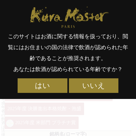
Kura Master Paris
受賞酒検索
受賞蔵元一覧
受賞酒取扱店
Fr
日
このサイトはお酒に関する情報を扱っており、閲
an
本
常圧豊永蔵35度
覧にはお住まいの国の法律で飲酒が認められた年
齢であることが推奨されます。
çai
語
あなたは飲酒が認められている年齢ですか？
2025年度 本格焼酎・泡盛コンクール 審査員賞
はい
いいえ
s
2025年度 本格焼酎・泡盛コンクール 優秀賞
未
成
年
2025年度 決勝進出本格焼酎・泡盛
者
の
飲
2025年度 米部門 プラチナ賞
酒
は
法
律