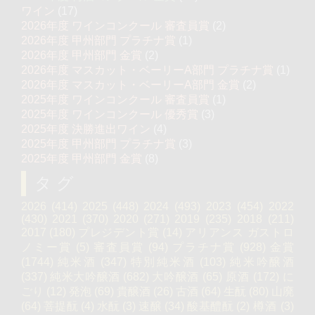
ワイン
(17)
2026年度 ワインコンクール 審査員賞
(2)
2026年度 甲州部門 プラチナ賞
(1)
2026年度 甲州部門 金賞
(2)
2026年度 マスカット・ベーリーA部門 プラチナ賞
(1)
2026年度 マスカット・ベーリーA部門 金賞
(2)
2025年度 ワインコンクール 審査員賞
(1)
2025年度 ワインコンクール 優秀賞
(3)
2025年度 決勝進出ワイン
(4)
2025年度 甲州部門 プラチナ賞
(3)
2025年度 甲州部門 金賞
(8)
タグ
2026
(414)
2025
(448)
2024
(493)
2023
(454)
2022
(430)
2021
(370)
2020
(271)
2019
(235)
2018
(211)
2017
(180)
プレジデント賞
(14)
アリアンス ガストロ
ノミー賞
(5)
審査員賞
(94)
プラチナ賞
(928)
金賞
(1744)
純米酒
(347)
特別純米酒
(103)
純米吟醸酒
(337)
純米大吟醸酒
(682)
大吟醸酒
(65)
原酒
(172)
に
ごり
(12)
発泡
(69)
貴醸酒
(26)
古酒
(64)
生酛
(80)
山廃
(64)
菩提酛
(4)
水酛
(3)
速醸
(34)
酸基醴酛
(2)
樽酒
(3)