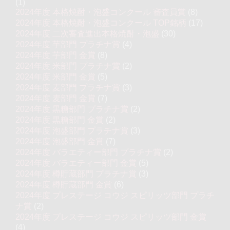
(1)
2024年度 本格焼酎・泡盛コンクール 審査員賞
(8)
2024年度 本格焼酎・泡盛コンクール TOP銘柄
(17)
2024年度 二次審査進出本格焼酎・泡盛
(30)
2024年度 芋部門 プラチナ賞
(4)
2024年度 芋部門 金賞
(8)
2024年度 米部門 プラチナ賞
(2)
2024年度 米部門 金賞
(5)
2024年度 麦部門 プラチナ賞
(3)
2024年度 麦部門 金賞
(7)
2024年度 黒糖部門 プラチナ賞
(2)
2024年度 黒糖部門 金賞
(2)
2024年度 泡盛部門 プラチナ賞
(3)
2024年度 泡盛部門 金賞
(7)
2024年度 バラエティー部門 プラチナ賞
(2)
2024年度 バラエティー部門 金賞
(5)
2024年度 樽貯蔵部門 プラチナ賞
(3)
2024年度 樽貯蔵部門 金賞
(6)
2024年度 プレステージ コウジ スピリッツ部門 プラチ
ナ賞
(2)
2024年度 プレステージ コウジ スピリッツ部門 金賞
(4)