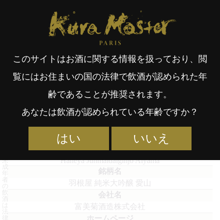
Kura Master Paris
受賞酒検索
受賞蔵元一覧
受賞酒取扱店
Fr
日
このサイトはお酒に関する情報を扱っており、閲
an
本
羽根屋 純米大吟醸 愛山
覧にはお住まいの国の法律で飲酒が認められた年
齢であることが推奨されます。
çai
語
あなたは飲酒が認められている年齢ですか？
2026年度 古酒部門 金賞
はい
いいえ
s
Haneya Junmaidaiginjo Aiyama
未
成
年
者
羽根屋 純米大吟醸 愛山
の
飲
酒
は
富美菊酒造株式会社
法
律