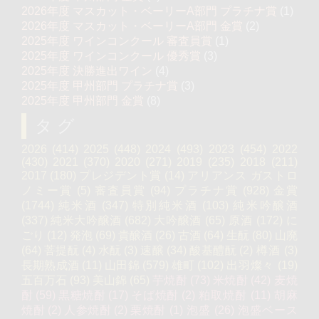
2026年度 マスカット・ベーリーA部門 プラチナ賞
(1)
2026年度 マスカット・ベーリーA部門 金賞
(2)
2025年度 ワインコンクール 審査員賞
(1)
2025年度 ワインコンクール 優秀賞
(3)
2025年度 決勝進出ワイン
(4)
2025年度 甲州部門 プラチナ賞
(3)
2025年度 甲州部門 金賞
(8)
タグ
2026
(414)
2025
(448)
2024
(493)
2023
(454)
2022
(430)
2021
(370)
2020
(271)
2019
(235)
2018
(211)
2017
(180)
プレジデント賞
(14)
アリアンス ガストロ
ノミー賞
(5)
審査員賞
(94)
プラチナ賞
(928)
金賞
(1744)
純米酒
(347)
特別純米酒
(103)
純米吟醸酒
(337)
純米大吟醸酒
(682)
大吟醸酒
(65)
原酒
(172)
に
ごり
(12)
発泡
(69)
貴醸酒
(26)
古酒
(64)
生酛
(80)
山廃
(64)
菩提酛
(4)
水酛
(3)
速醸
(34)
酸基醴酛
(2)
樽酒
(3)
長期熟成酒
(11)
山田錦
(579)
雄町
(102)
出羽燦々
(19)
五百万石
(93)
美山錦
(65)
芋焼酎
(73)
米焼酎
(42)
麦焼
酎
(59)
黒糖焼酎
(17)
そば焼酎
(2)
粕取焼酎
(11)
胡麻
焼酎
(2)
人参焼酎
(2)
栗焼酎
(1)
泡盛
(26)
泡盛ベース