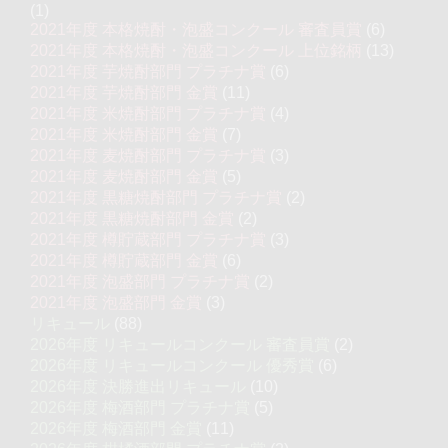
(1)
2021年度 本格焼酎・泡盛コンクール 審査員賞
(6)
2021年度 本格焼酎・泡盛コンクール 上位銘柄
(13)
2021年度 芋焼酎部門 プラチナ賞
(6)
2021年度 芋焼酎部門 金賞
(11)
2021年度 米焼酎部門 プラチナ賞
(4)
2021年度 米焼酎部門 金賞
(7)
2021年度 麦焼酎部門 プラチナ賞
(3)
2021年度 麦焼酎部門 金賞
(5)
2021年度 黒糖焼酎部門 プラチナ賞
(2)
2021年度 黒糖焼酎部門 金賞
(2)
2021年度 樽貯蔵部門 プラチナ賞
(3)
2021年度 樽貯蔵部門 金賞
(6)
2021年度 泡盛部門 プラチナ賞
(2)
2021年度 泡盛部門 金賞
(3)
リキュール
(88)
2026年度 リキュールコンクール 審査員賞
(2)
2026年度 リキュールコンクール 優秀賞
(6)
2026年度 決勝進出リキュール
(10)
2026年度 梅酒部門 プラチナ賞
(5)
2026年度 梅酒部門 金賞
(11)