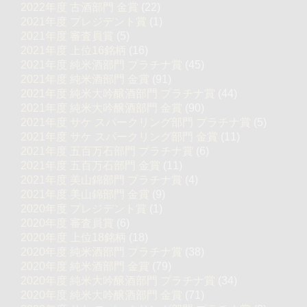
2022年度 古酒部門 金賞
(22)
2021年度 プレジデント賞
(1)
2021年度 審査員賞
(5)
2021年度 上位16銘柄
(16)
2021年度 純米酒部門 プラチナ賞
(45)
2021年度 純米酒部門 金賞
(91)
2021年度 純米大吟醸酒部門 プラチナ賞
(44)
2021年度 純米大吟醸酒部門 金賞
(90)
2021年度 サケ スパークリング部門 プラチナ賞
(5)
2021年度 サケ スパークリング部門 金賞
(11)
2021年度 五百万石部門 プラチナ賞
(6)
2021年度 五百万石部門 金賞
(11)
2021年度 美山錦部門 プラチナ賞
(4)
2021年度 美山錦部門 金賞
(9)
2020年度 プレジデント賞
(1)
2020年度 審査員賞
(6)
2020年度 上位18銘柄
(18)
2020年度 純米酒部門 プラチナ賞
(38)
2020年度 純米酒部門 金賞
(79)
2020年度 純米大吟醸酒部門 プラチナ賞
(34)
2020年度 純米大吟醸酒部門 金賞
(71)