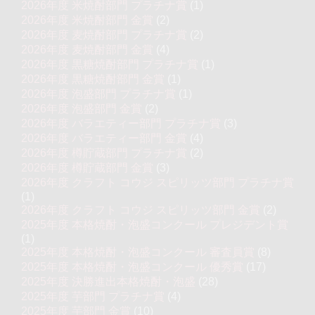
2026年度 米焼酎部門 プラチナ賞
(1)
2026年度 米焼酎部門 金賞
(2)
2026年度 麦焼酎部門 プラチナ賞
(2)
2026年度 麦焼酎部門 金賞
(4)
2026年度 黒糖焼酎部門 プラチナ賞
(1)
2026年度 黒糖焼酎部門 金賞
(1)
2026年度 泡盛部門 プラチナ賞
(1)
2026年度 泡盛部門 金賞
(2)
2026年度 バラエティー部門 プラチナ賞
(3)
2026年度 バラエティー部門 金賞
(4)
2026年度 樽貯蔵部門 プラチナ賞
(2)
2026年度 樽貯蔵部門 金賞
(3)
2026年度 クラフト コウジ スピリッツ部門 プラチナ賞
(1)
2026年度 クラフト コウジ スピリッツ部門 金賞
(2)
2025年度 本格焼酎・泡盛コンクール プレジデント賞
(1)
2025年度 本格焼酎・泡盛コンクール 審査員賞
(8)
2025年度 本格焼酎・泡盛コンクール 優秀賞
(17)
2025年度 決勝進出本格焼酎・泡盛
(28)
2025年度 芋部門 プラチナ賞
(4)
2025年度 芋部門 金賞
(10)