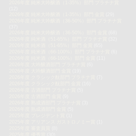
2026年度 純米大吟醸酒（1-35%）部門 プラチナ賞
(12)
2026年度 純米大吟醸酒（1-35%）部門 金賞
(29)
2026年度 純米大吟醸酒（36-50%）部門 プラチナ賞
(37)
2026年度 純米大吟醸酒（36-50%）部門 金賞
(68)
2026年度 純米酒（51-65%）部門 プラチナ賞
(32)
2026年度 純米酒（51-65%）部門 金賞
(65)
2026年度 純米酒（66-100%）部門 プラチナ賞
(6)
2026年度 純米酒（66-100%）部門 金賞
(11)
2026年度 大吟醸酒部門 プラチナ賞
(6)
2026年度 大吟醸酒部門 金賞
(19)
2026年度 クラシック酛部門 プラチナ賞
(7)
2026年度 クラシック酛部門 金賞
(16)
2026年度 古酒部門 プラチナ賞
(5)
2026年度 古酒部門 金賞
(9)
2026年度 熟成酒部門 プラチナ賞
(3)
2026年度 熟成酒部門 金賞
(5)
2025年度 プレジデント賞
(1)
2025年度 アリアンス ガストロノミー賞
(1)
2025年度 審査員賞
(8)
2025年度 優秀賞
(30)