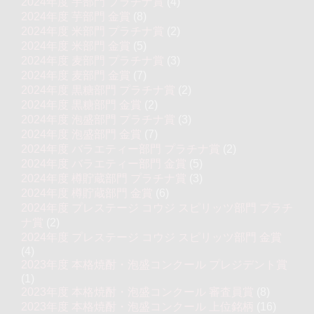
2024年度 芋部門 プラチナ賞
(4)
2024年度 芋部門 金賞
(8)
2024年度 米部門 プラチナ賞
(2)
2024年度 米部門 金賞
(5)
2024年度 麦部門 プラチナ賞
(3)
2024年度 麦部門 金賞
(7)
2024年度 黒糖部門 プラチナ賞
(2)
2024年度 黒糖部門 金賞
(2)
2024年度 泡盛部門 プラチナ賞
(3)
2024年度 泡盛部門 金賞
(7)
2024年度 バラエティー部門 プラチナ賞
(2)
2024年度 バラエティー部門 金賞
(5)
2024年度 樽貯蔵部門 プラチナ賞
(3)
2024年度 樽貯蔵部門 金賞
(6)
2024年度 プレステージ コウジ スピリッツ部門 プラチ
ナ賞
(2)
2024年度 プレステージ コウジ スピリッツ部門 金賞
(4)
2023年度 本格焼酎・泡盛コンクール プレジデント賞
(1)
2023年度 本格焼酎・泡盛コンクール 審査員賞
(8)
2023年度 本格焼酎・泡盛コンクール 上位銘柄
(16)