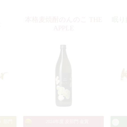
本格麦焼酎のんのこ THE
眠り
杜
APPLE
%）部門
2024年度 麦部門 金賞