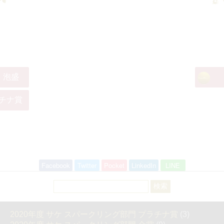
・泡盛
ラチナ賞
Facebook
Twitter
Pocket
LinkedIn
LINE
検
索:
2020年度 サケ スパークリング部門 プラチナ賞
(3)