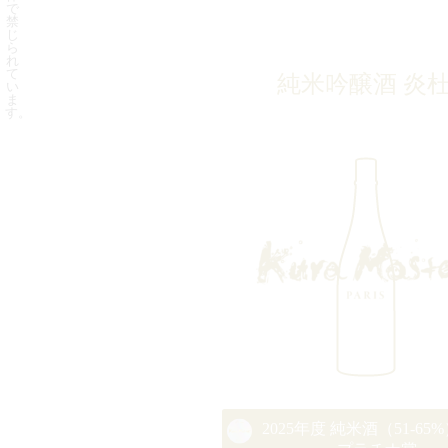
で
禁
じ
ら
れ
て
純米吟醸酒 炎
い
ま
す。
2025年度 純米酒（51-65