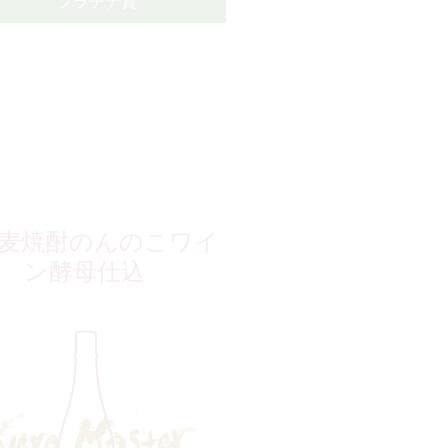
プラチナ賞
麦焼酎のんのこワイ
ン酵母仕込