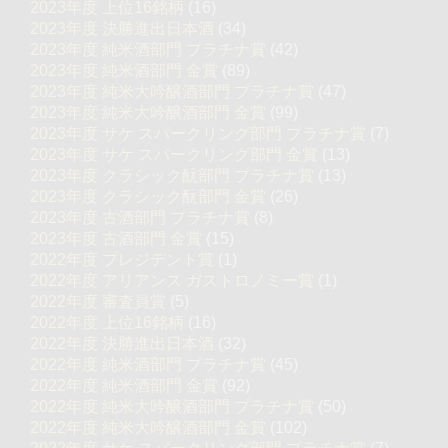
2023年度 上位16銘柄
(16)
2023年度 決勝進出日本酒
(34)
2023年度 純米酒部門 プラチナ賞
(42)
2023年度 純米酒部門 金賞
(89)
2023年度 純米大吟醸酒部門 プラチナ賞
(47)
2023年度 純米大吟醸酒部門 金賞
(99)
2023年度 サケ スパークリング部門 プラチナ賞
(7)
2023年度 サケ スパークリング部門 金賞
(13)
2023年度 クラシック酛部門 プラチナ賞
(13)
2023年度 クラシック酛部門 金賞
(26)
2023年度 古酒部門 プラチナ賞
(8)
2023年度 古酒部門 金賞
(15)
2022年度 プレジデント賞
(1)
2022年度 アリアンス ガストロノミー賞
(1)
2022年度 審査員賞
(5)
2022年度 上位16銘柄
(16)
2022年度 決勝進出日本酒
(32)
2022年度 純米酒部門 プラチナ賞
(45)
2022年度 純米酒部門 金賞
(92)
2022年度 純米大吟醸酒部門 プラチナ賞
(50)
2022年度 純米大吟醸酒部門 金賞
(102)