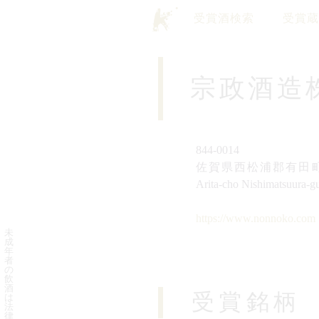
受賞酒検索
受賞蔵
宗政酒造
844-0014
佐賀県西松浦郡有田町戸矢乙
Arita-cho Nishimatsuura-g
https://www.nonnoko.com
未
成
年
者
の
飲
酒
受賞銘柄
は
法
律