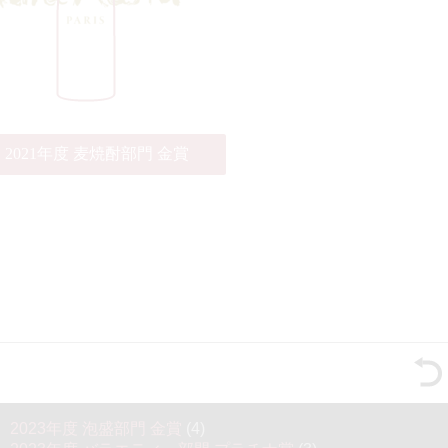
2021年度 麦焼酎部門 金賞
2023年度 泡盛部門 金賞
(4)