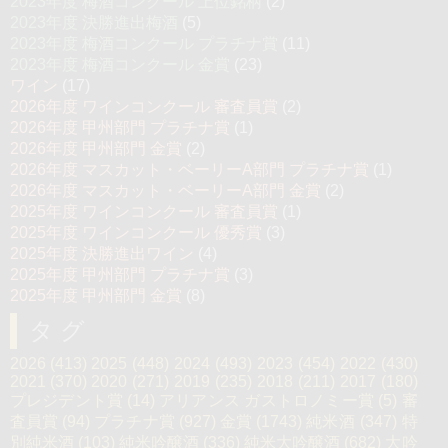
2023年度 梅酒コンクール 上位銘柄
(2)
2023年度 決勝進出梅酒
(5)
2023年度 梅酒コンクール プラチナ賞
(11)
2023年度 梅酒コンクール 金賞
(23)
ワイン
(17)
2026年度 ワインコンクール 審査員賞
(2)
2026年度 甲州部門 プラチナ賞
(1)
2026年度 甲州部門 金賞
(2)
2026年度 マスカット・ベーリーA部門 プラチナ賞
(1)
2026年度 マスカット・ベーリーA部門 金賞
(2)
2025年度 ワインコンクール 審査員賞
(1)
2025年度 ワインコンクール 優秀賞
(3)
2025年度 決勝進出ワイン
(4)
2025年度 甲州部門 プラチナ賞
(3)
2025年度 甲州部門 金賞
(8)
タグ
2026
(413)
2025
(448)
2024
(493)
2023
(454)
2022
(430)
2021
(370)
2020
(271)
2019
(235)
2018
(211)
2017
(180)
プレジデント賞
(14)
アリアンス ガストロノミー賞
(5)
審
査員賞
(94)
プラチナ賞
(927)
金賞
(1743)
純米酒
(347)
特
別純米酒
(103)
純米吟醸酒
(336)
純米大吟醸酒
(682)
大吟