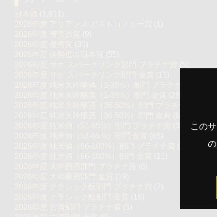
日本酒
(1,911)
2026年度 アリアンス ガストロノミー賞
(1)
2026年度 審査員賞
(9)
2026年度 優秀賞
(30)
2026年度 決勝進出日本酒
(55)
2026年度 サケ スパークリング部門 プラチナ賞
(5)
2026年度 サケ スパークリング部門 金賞
(11)
2026年度 純米大吟醸酒（1-35%）部門 プラチナ賞
(12)
2026年度 純米大吟醸酒（1-35%）部門 金賞
(29)
2026年度 純米大吟醸酒（36-50%）部門 プラチナ賞
(37)
2026年度 純米大吟醸酒（36-50%）部門 金賞
(68)
このサ
2026年度 純米酒（51-65%）部門 プラチナ賞
(32)
2026年度 純米酒（51-65%）部門 金賞
(65)
の
2026年度 純米酒（66-100%）部門 プラチナ賞
(6)
2026年度 純米酒（66-100%）部門 金賞
(11)
2026年度 大吟醸酒部門 プラチナ賞
(6)
2026年度 大吟醸酒部門 金賞
(19)
2026年度 クラシック酛部門 プラチナ賞
(7)
2026年度 クラシック酛部門 金賞
(16)
2026年度 古酒部門 プラチナ賞
(5)