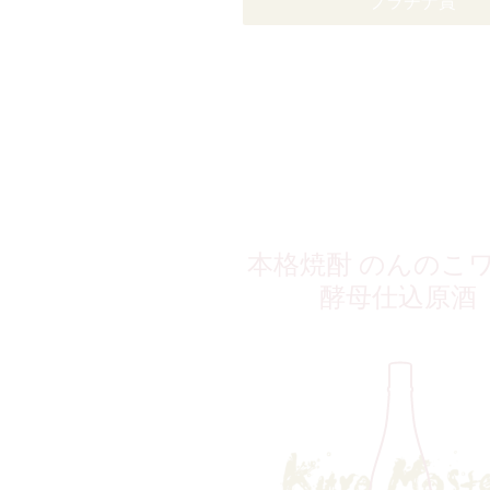
プラチナ賞
本格焼酎 のんのこ
酵母仕込原酒