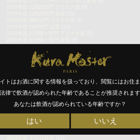
2020年度 サケ スパークリング部門 金賞
(9)
2020年度 山田錦部門 プラチナ賞
(3)
2020年度 山田錦部門 金賞
(15)
2020年度 雄町部門 プラチナ賞
(3)
2020年度 雄町部門 金賞
(11)
2020年度 出羽燦々部門 プラチナ賞
(3)
2020年度 出羽燦々部門 金賞
(3)
2019年度 プレジデント賞
(1)
Kura Master Paris
2019年度 審査員賞
(4)
2019年度 上位14銘柄
(14)
2019年度 純米酒部門 プラチナ賞
(34)
2019年度 純米酒部門 金賞
(78)
2019年度 純米大吟醸酒部門 プラチナ賞
(32)
イトはお酒に関する情報を扱っており、閲覧にはお住
2019年度 純米大吟醸酒部門 金賞
(75)
法律で飲酒が認められた年齢であることが推奨されま
2019年度 スパークリング・スタンダード部門 プラチナ
賞
(3)
あなたは飲酒が認められている年齢ですか？
2019年度 スパークリング・スタンダード部門 金賞
(7)
2019年度 スパークリング・ソフト部門 プラチナ賞
(3)
2019年度 スパークリング・ソフト部門 金賞
(3)
はい
いいえ
2018年度 プレジデント賞
(1)
2018年度 審査員賞
(3)
2018年度 上位12銘柄
(12)