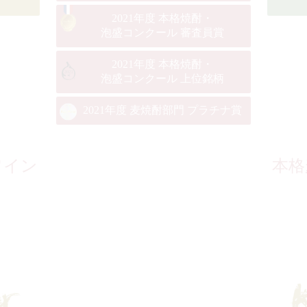
2021年度 本格焼酎・
泡盛コンクール 審査員賞
2021年度 本格焼酎・
泡盛コンクール 上位銘柄
2021年度 麦焼酎部門 プラチナ賞
ワイン
本格