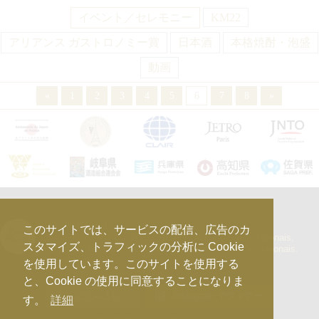
イベント／セレモニー
KM22
アリアンス ガストロノミー賞
日本酒
本格焼酎・泡盛
動画
«
1
2
3
4
5
6
7
8
»
kura_master_fr
このサイトでは、サービスの配信、広告のカ
【10e édition : le 27 avril 2026】
Concours de Sakés japonais,
スタマイズ、トラフィックの分析に Cookie
d’Honkaku Shochu & Awamori, de Liqueurs et de Vins japonais.
を使用しています。このサイトを使用する
と、Cookie の使用に同意することになりま
さらに読み込む...
Instagram でフォロー
す。
詳細