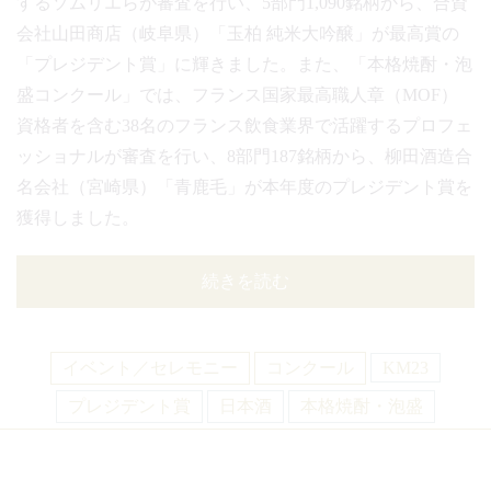
するソムリエらが審査を行い、5部門1,090銘柄から、合資
会社山田商店（岐阜県）「玉柏 純米大吟醸」が最高賞の
「プレジデント賞」に輝きました。また、「本格焼酎・泡
盛コンクール」では、フランス国家最高職人章（MOF）
資格者を含む38名のフランス飲食業界で活躍するプロフェ
ッショナルが審査を行い、8部門187銘柄から、柳田酒造合
名会社（宮崎県）「青鹿毛」が本年度のプレジデント賞を
獲得しました。
続きを読む
イベント／セレモニー
コンクール
KM23
プレジデント賞
日本酒
本格焼酎・泡盛