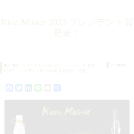
Kura Master 2023
プレジデント賞
発表！
カテゴリー :
イベント／セレモニー
,
コンクール
タグ :
29/08/2023
KM23
,
プレジデント賞
,
日本酒
,
本格焼酎・泡盛
Facebook
Twitter
LinkedIn
Line
Email
共
有