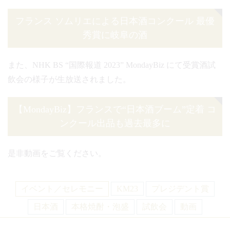
フランス ソムリエによる日本酒コンクール 最優
秀賞に岐阜の酒
また、NHK BS “国際報道 2023” MondayBiz にて受賞酒試
飲会の様子が生放送されました。
【MondayBiz】フランスで“日本酒ブーム”定着 コ
ンクール出品も過去最多に
是非動画をご覧ください。
イベント／セレモニー
KM23
プレジデント賞
日本酒
本格焼酎・泡盛
試飲会
動画