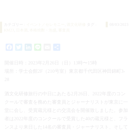
カテゴリー :
イベント／セレモニー
,
酒文化研修
タグ :
08/03/2023
KM23
,
日本酒
,
本格焼酎・泡盛
,
審査員
Facebook
Twitter
LinkedIn
Line
Email
共
有
開催日時：2023年2月26日（日）13時〜15時
場所：学士会館2F（210号室）東京都千代田区神田錦町3-
28
酒文化研修旅行の中日にあたる2月26日、2022年度のコン
クールで審査を務めた審査員とジャーナリストが東京に一
堂に会し、受賞蔵元様との交流会を開催致しました。参加
者は2022年度のコンクールで受賞した40の蔵元様と、フラ
ンスより来日した14名の審査員・ジャーナリスト、そして