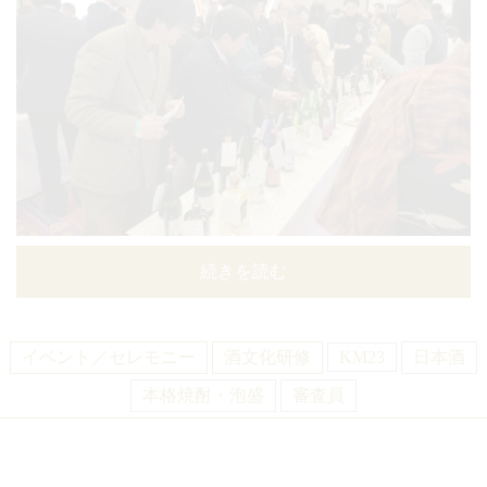
続きを読む
イベント／セレモニー
酒文化研修
KM23
日本酒
本格焼酎・泡盛
審査員