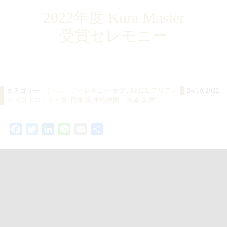
2022年度 Kura Master
受賞セレモニー
カテゴリー :
イベント／セレモニー
タグ :
KM22
,
アリアン
24/10/2022
ス ガストロノミー賞
,
日本酒
,
本格焼酎・泡盛
,
動画
Facebook
Twitter
LinkedIn
Line
Email
共
有