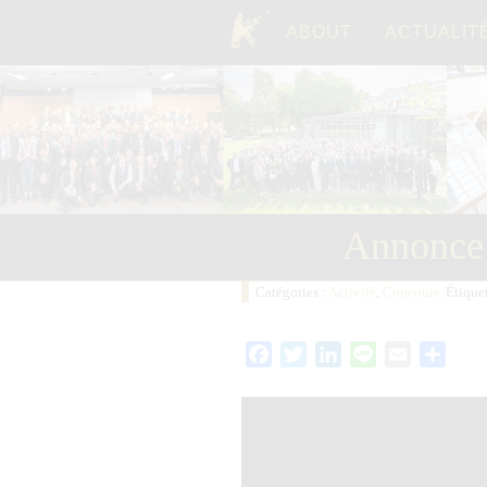
ABOUT
ACTUALIT
TOP
Annonce 
Catégories :
Activité
,
Concours
Étiquet
Facebook
Twitter
LinkedIn
Line
Email
Parta