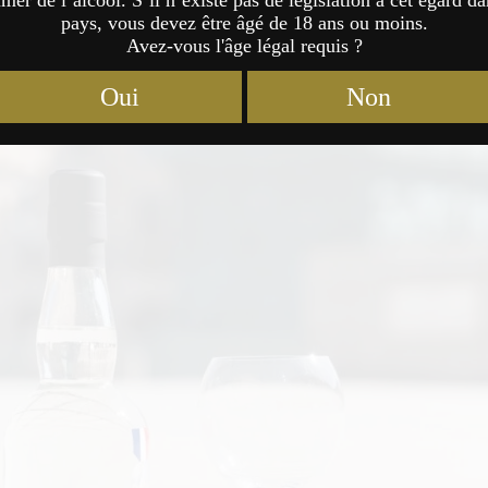
er de l’alcool. S’il n’existe pas de législation à cet égard da
ter 2023
Prix du Président
Honkaku-shochu &
pays, vous devez être âgé de 18 ans ou moins.
Avez-vous l'âge légal requis ?
Aokage
de la
distillerie Yanagita
(
Miyazaki
)
Oui
Non