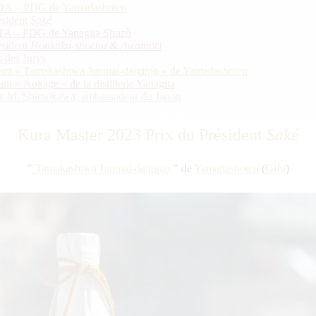
A – PDG de Yamadashoten
ésident
Saké
A – PDG de Yanagita Shuzô
ésident
Honkaku-shochu & Awamori
 des Jurys
nt « Tamakashiwa Junmai-daiginjo » de Yamadashoten
t « Aokage » de la distillerie Yanagita
nce M. Shimokawa, ambassadeur du Japon
Kura Master 2023
Prix du Président
Saké
Tamakashiwa Junmai-daiginjo
de
Yamadashoten
(
Gifu
)