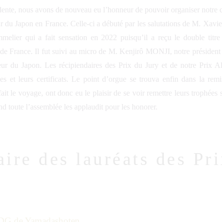
dente, nous avons de nouveau eu l’honneur de pouvoir organiser notre 
ur du Japon en France. Celle-ci a débuté par les salutations de M. Xav
melier qui a fait sensation en 2022 puisqu’il a reçu le double titr
de France. Il fut suivi au micro de M. Kenjirô MONJI, notre président
 Japon. Les récipiendaires des Prix du Jury et de notre Prix All
es et leurs certificats. Le point d’orgue se trouva enfin dans la re
it le voyage, ont donc eu le plaisir de se voir remettre leurs trophées si 
nd toute l’assemblée les applaudit pour les honorer.
re des lauréats des Pri
G de Yamadashoten