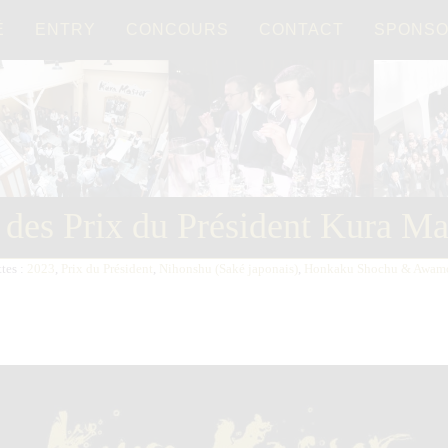
É
ENTRY
CONCOURS
CONTACT
SPONS
Français
日本語
des Prix du Président Kura Ma
tes :
2023
,
Prix du Président
,
Nihonshu (Saké japonais)
,
Honkaku Shochu & Awamo
ger