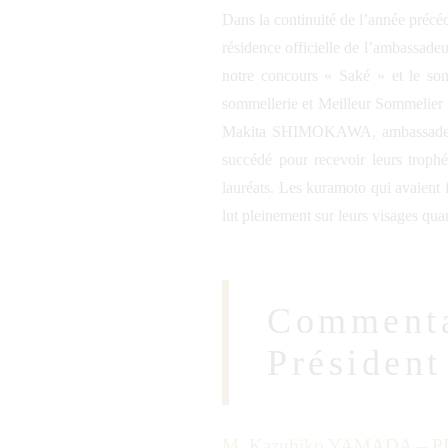
Dans la continuité de l’année précé
résidence officielle de l’ambassade
notre concours « Saké » et le som
sommellerie et Meilleur Sommelier 
Makita SHIMOKAWA, ambassadeur du
succédé pour recevoir leurs trophé
lauréats. Les kuramoto qui avaient fa
lut pleinement sur leurs visages qua
Commentai
Président
M. Kazuhiko YAMADA – PD