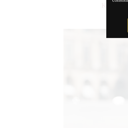
consomm
Kura Mas