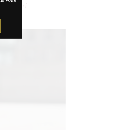
ns votre
 Awamori