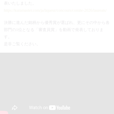
表いたしました。
https://kuramaster.com/ja/liqueur/concours/comite-2026/laureats/
決勝に進んだ銘柄から優秀賞が選ばれ、更にその中から各
部門の1位となる「審査員賞」を動画で発表しておりま
す。
是非ご覧ください。