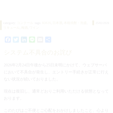
category:
コンクール
tags:
KM26
,
日本酒
,
本格焼酎・泡盛
,
25/02/2026
リキュール
,
梅酒
,
ワイン
Facebook
Twitter
LinkedIn
Line
Email
共
有
システム不具合のお詫び
2026年2月24日午後から25日未明にかけて、ウェブサーバ
において不具合が発生し、エントリー手続きが正常に行え
ない状況が続いておりました。
現在は復旧し、通常どおりご利用いただける状態となって
おります。
このたびはご不便とご心配をおかけしましたこと、心より