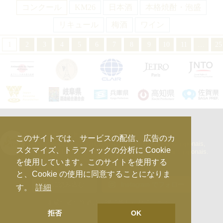
コンクール
KM26
日本酒
本格焼酎・泡盛
リキュール
梅酒
ワイン
1
2
3
4
5
6
7
8
9
10
11
…
25
kura_master_fr
このサイトでは、サービスの配信、広告のカ
【10e édition : le 27 avril 2026】
Concours de Sakés japonais,
スタマイズ、トラフィックの分析に Cookie
d’Honkaku Shochu & Awamori, de Liqueurs et de Vins japonais.
を使用しています。このサイトを使用する
と、Cookie の使用に同意することになりま
さらに読み込む...
Instagram でフォロー
す。
詳細
未成年者の飲酒は法律で禁じられています。
拒否
OK