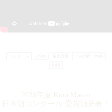
コンクール
KM26
審査員賞
本格焼酎・泡盛
動画
2026年度 Kura Master
日本酒コンクール
受賞酒発表！