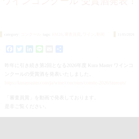
ワインコンクール
受賞酒発表！
category:
コンクール
tags:
KM26
,
審査員賞
,
ワイン
,
動画
11/05/2026
Facebook
Twitter
LinkedIn
Line
Email
共
有
昨年に引き続き第2回となる2026年度 Kura Master ワインコ
ンクールの受賞酒を発表いたしました。
https://kuramaster.com/ja/wine/concours/comite-2026/laureats/
「審査員賞」を動画で発表しております。
是非ご覧ください。