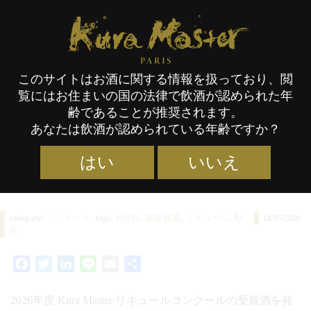
Kura Master Paris
このサイトはお酒に関する情報を扱っており、閲
2026年度 Kura Master
覧にはお住まいの国の法律で飲酒が認められた年
齢であることが推奨されます。
リキュールコンクール
あなたは飲酒が認められている年齢ですか？
受賞酒発表！
はい
いいえ
category:
コンクール
tags:
KM26
,
審査員賞
,
リキュール
,
動
18/05/2026
画
Facebook
Twitter
LinkedIn
Line
Email
共
有
2026年度 Kura Master リキュールコンクールの受賞酒を発