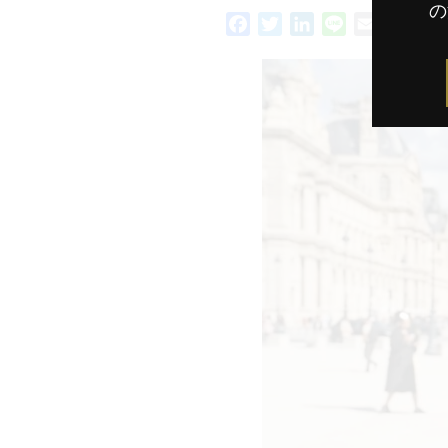
の
Facebook
Twitter
LinkedIn
Line
Email
共
有