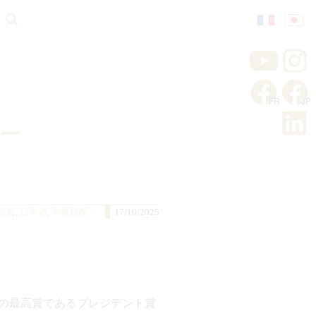
ー
員賞
,
日本酒
,
本格焼酎・
17/10/2025
れぞれの最高賞であるプレジデント賞