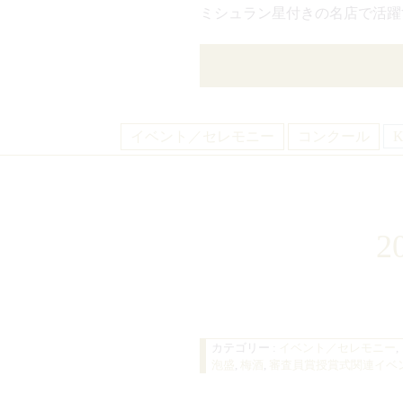
ミシュラン星付きの名店で活躍
イベント／セレモニー
コンクール
K
2
カテゴリー :
イベント／セレモニー
,
泡盛
,
梅酒
,
審査員賞授賞式関連イベ