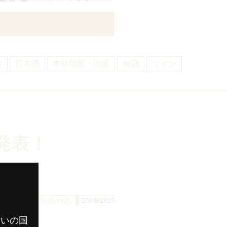
賞
日本酒
本格焼酎・泡盛
梅酒
ワイン
発表！
酒
,
本格焼酎・泡盛
,
梅酒
,
25/09/2025
まいの国