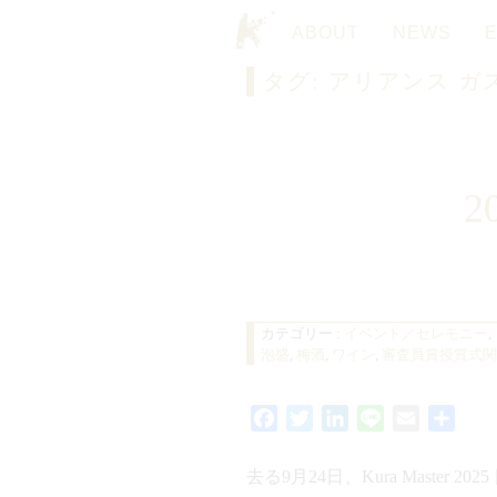
ABOUT
NEWS
タグ:
アリアンス ガ
TOP
2
カテゴリー :
イベント／セレモニー
,
泡盛
,
梅酒
,
ワイン
,
審査員賞授賞式関
Facebook
Twitter
LinkedIn
Line
Email
共
有
去る9月24日、Kura Mas