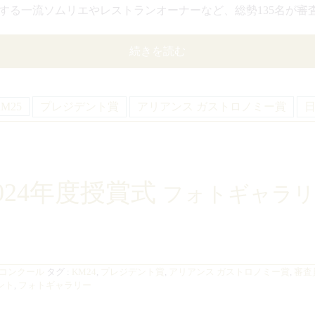
する一流ソムリエやレストランオーナーなど、総勢135名が審
続きを読む
M25
プレジデント賞
アリアンス ガストロノミー賞
024年度授賞式
フォトギャラリ
コンクール
タグ :
KM24
,
プレジデント賞
,
アリアンス ガストロノミー賞
,
審査
ント
,
フォトギャラリー