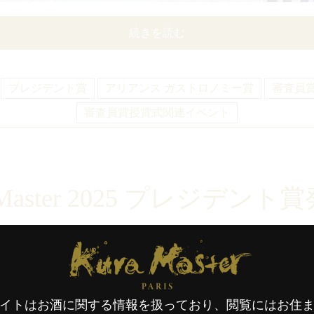
続きを読む
プレジデント賞
アリアンス ガストロノミー賞
審査員
審査員賞授賞式関連イベント
Master 2025
プレジデント賞
Kura Master Paris
コンクール
タグ :
KM25
,
プレジデント賞
,
アリアンス ガストロノミー賞
,
日本
イトはお酒に関する情報を扱っており、閲覧にはお住