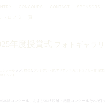
ENTRY
CONCOURS
CONTACT
SPONSORS
Français
日本語
ストロノミー賞
025年度授賞式
フォトギャラリ
コンクール
タグ :
KM25
,
プレジデント賞
,
アリアンス ガストロノミー賞
,
審査
連イベント
ter 2025 日本酒コンクール、および本格焼酎・泡盛コンクールそ