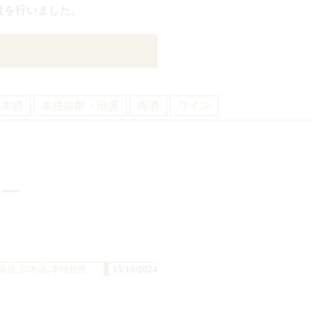
査を行いました。
日本酒
本格焼酎・泡盛
梅酒
ワイン
ー
員賞
,
日本酒
,
本格焼酎・
15/10/2024